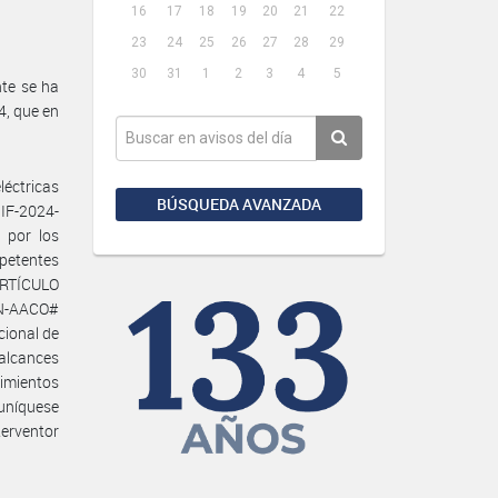
16
17
18
19
20
21
22
23
24
25
26
27
28
29
30
31
1
2
3
4
5
nte se ha
, que en
éctricas
BÚSQUEDA AVANZADA
IF-2024-
 por los
petentes
 ARTÍCULO
PN-AACO#
cional de
 alcances
imientos
muníquese
terventor