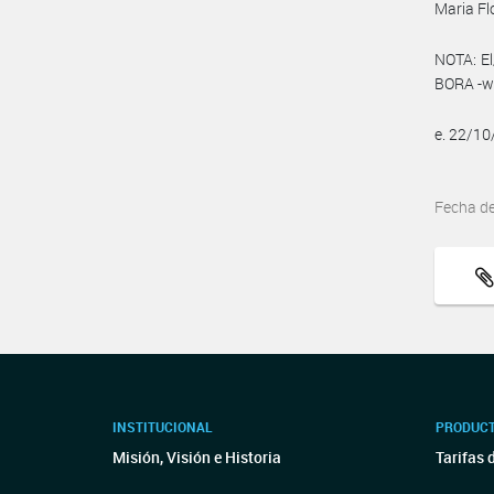
Maria Fl
NOTA: El
BORA -ww
e. 22/1
Fecha d
INSTITUCIONAL
PRODUCT
Misión, Visión e Historia
Tarifas 