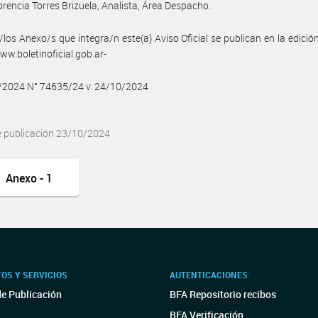
orencia Torres Brizuela, Analista, Área Despacho.
/los Anexo/s que integra/n este(a) Aviso Oficial se publican en la edició
w.boletinoficial.gob.ar-
0/2024 N° 74635/24 v. 24/10/2024
e publicación 23/10/2024
Anexo - 1
OS Y SERVICIOS
AUTENTICACIONES
de Publicación
BFA Repositorio recibos
BFA Verificación