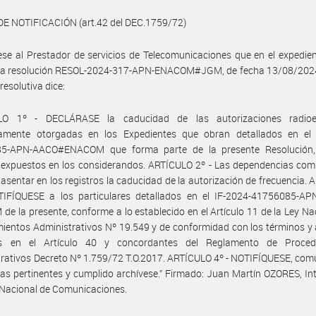
DE NOTIFICACIÓN (art.42 del DEC.1759/72)
ese al Prestador de servicios de Telecomunicaciones que en el expedie
 la resolución RESOL-2024-317-APN-ENACOM#JGM, de fecha 13/08/2024
resolutiva dice:
LO 1º - DECLÁRASE la caducidad de las autorizaciones radioel
amente otorgadas en los Expedientes que obran detallados en el 
5-APN-AACO#ENACOM que forma parte de la presente Resolución,
 expuestos en los considerandos. ARTÍCULO 2º - Las dependencias com
asentar en los registros la caducidad de la autorización de frecuencia.
TIFÍQUESE a los particulares detallados en el IF-2024-41756085-A
e la presente, conforme a lo establecido en el Artículo 11 de la Ley Na
ientos Administrativos Nº 19.549 y de conformidad con los términos y
os en el Artículo 40 y concordantes del Reglamento de Proced
rativos Decreto Nº 1.759/72 T.O.2017. ARTÍCULO 4º - NOTIFÍQUESE, co
eas pertinentes y cumplido archívese.” Firmado: Juan Martín OZORES, In
 Nacional de Comunicaciones.