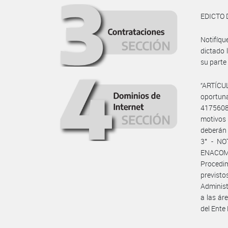
EDICTO 
Notifíqu
dictado
su parte 
“ARTÍCU
oportun
4175608
motivos
deberán 
3° - NO
ENACOM d
Procedim
previst
Administ
a las ár
del Ente