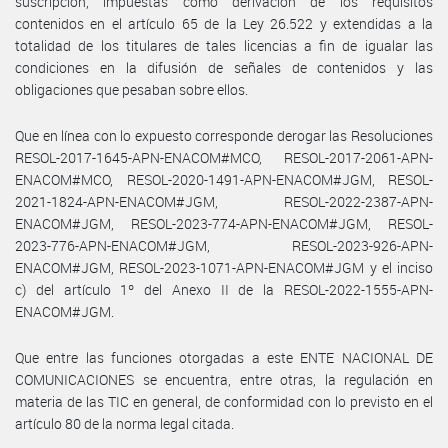
suscripción, impuestas como derivación de los requisitos
contenidos en el artículo 65 de la Ley 26.522 y extendidas a la
totalidad de los titulares de tales licencias a fin de igualar las
condiciones en la difusión de señales de contenidos y las
obligaciones que pesaban sobre ellos.
Que en línea con lo expuesto corresponde derogar las Resoluciones
RESOL-2017-1645-APN-ENACOM#MCO, RESOL-2017-2061-APN-
ENACOM#MCO, RESOL-2020-1491-APN-ENACOM#JGM, RESOL-
2021-1824-APN-ENACOM#JGM, RESOL-2022-2387-APN-
ENACOM#JGM, RESOL-2023-774-APN-ENACOM#JGM, RESOL-
2023-776-APN-ENACOM#JGM, RESOL-2023-926-APN-
ENACOM#JGM, RESOL-2023-1071-APN-ENACOM#JGM y el inciso
c) del artículo 1º del Anexo II de la RESOL-2022-1555-APN-
ENACOM#JGM.
Que entre las funciones otorgadas a este ENTE NACIONAL DE
COMUNICACIONES se encuentra, entre otras, la regulación en
materia de las TIC en general, de conformidad con lo previsto en el
artículo 80 de la norma legal citada.