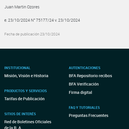
Juan Martin Ozores
e. 23/10/2024 N° 75177/24 v. 23/10/2024
Fecha de publicación 23/10/2024
INSTITUCIONAL
AUTENTICACIONES
Misión, Visión e Historia
BFA Repositorio recibos
BFA Verificación
PRODUCTOS Y SERVICIOS
Firma digital
Tarifas de Publicación
FAQ Y TUTORIALES
SITIOS DE INTERÉS
Preguntas Frecuentes
Red de Boletines Oficiales
de la R. A.