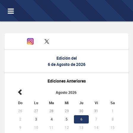
Toggle
navigation
Edición del
6 de Agosto de 2026
Ediciones Anteriores
Agosto 2026
Do
Lu
Ma
Mi
Ju
Vi
Sa
26
27
28
29
30
31
1
2
3
4
5
6
7
8
9
10
11
12
13
14
15