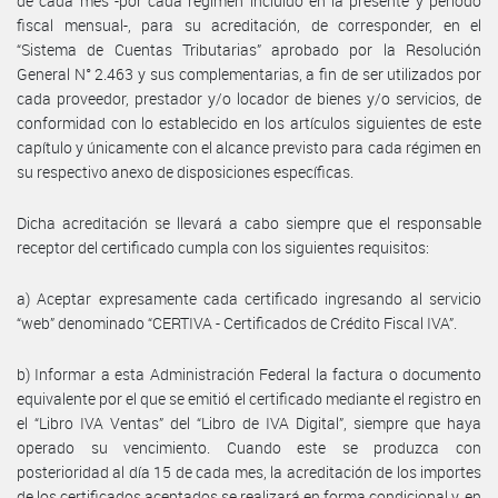
de cada mes -por cada régimen incluido en la presente y período
fiscal mensual-, para su acreditación, de corresponder, en el
“Sistema de Cuentas Tributarias” aprobado por la Resolución
General N° 2.463 y sus complementarias, a fin de ser utilizados por
cada proveedor, prestador y/o locador de bienes y/o servicios, de
conformidad con lo establecido en los artículos siguientes de este
capítulo y únicamente con el alcance previsto para cada régimen en
su respectivo anexo de disposiciones específicas.
Dicha acreditación se llevará a cabo siempre que el responsable
receptor del certificado cumpla con los siguientes requisitos:
a) Aceptar expresamente cada certificado ingresando al servicio
“web” denominado “CERTIVA - Certificados de Crédito Fiscal IVA”.
b) Informar a esta Administración Federal la factura o documento
equivalente por el que se emitió el certificado mediante el registro en
el “Libro IVA Ventas” del “Libro de IVA Digital”, siempre que haya
operado su vencimiento. Cuando este se produzca con
posterioridad al día 15 de cada mes, la acreditación de los importes
de los certificados aceptados se realizará en forma condicional y, en