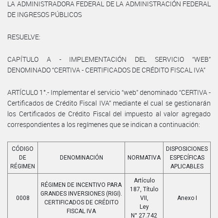
LA ADMINISTRADORA FEDERAL DE LA ADMINISTRACIÓN FEDERAL
DE INGRESOS PÚBLICOS
RESUELVE:
CAPÍTULO A - IMPLEMENTACIÓN DEL SERVICIO “WEB”
DENOMINADO “CERTIVA - CERTIFICADOS DE CRÉDITO FISCAL IVA”
ARTÍCULO 1°.- Implementar el servicio “web” denominado “CERTIVA -
Certificados de Crédito Fiscal IVA” mediante el cual se gestionarán
los Certificados de Crédito Fiscal del impuesto al valor agregado
correspondientes a los regímenes que se indican a continuación:
CÓDIGO
DISPOSICIONES
DE
DENOMINACIÓN
NORMATIVA
ESPECÍFICAS
RÉGIMEN
APLICABLES
Artículo
RÉGIMEN DE INCENTIVO PARA
187, Título
GRANDES INVERSIONES (RIGI).
0008
VII,
Anexo I
CERTIFICADOS DE CRÉDITO
Ley
FISCAL IVA
N° 27.742