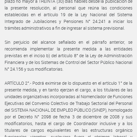
plazo no mayor a TREINTA (30) días hábiles desde la publicación de
la presente resolución, al personal que reúna las condiciones
establecidas en el artículo 19 de la Ley Nacional del Sistema
Integrado de Jubilaciones y Pensiones N° 24.241 a iniciar los
trámites administrativos a fin de ingresar al sistema previsional.
Sin perjuicio del alcance señalado en el párrafo anterior, se
recomienda implementar la presente medida a las entidades
previstas en el inciso b) del artículo 8° de la Ley de Administración
Financiera y de los Sistemas de Control del Sector Público Nacional
N° 24.156 y sus modificatorias.
ARTÍCULO 2°.- Podrá eximirse de lo dispuesto en el artículo 1° de la
presente medida, y en tanto ejerzan el cargo, a los titulares de las
unidades organizativas incorporadas al Nomenclador de Funciones
Ejecutivas del Convenio Colectivo de Trabajo Sectorial del Personal
del SISTEMA NACIONAL DE EMPLEO PÚBLICO (SINEP), homologado
por el Decreto N° 2098 de fecha 3 de diciembre de 2008 y sus
modificatorios, hasta el cargo de Coordinador inclusive y a los
titulares de cargos equivalentes en las estructuras orgánico
funcionales vigentes, cualquiera fuera el régimen laboral y