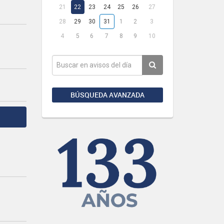
21
22
23
24
25
26
27
28
29
30
31
1
2
3
4
5
6
7
8
9
10
BÚSQUEDA AVANZADA