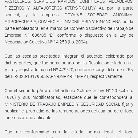
PASTELEROS, SERVICIOS RÁPIDOS, CONFITEROS, HELADEROS,
PIZZEROS Y ALFAJOREROS (F.T.P.S.R.C.H.P.Y A), por la parte
sindical, y la empresa GOYAIKE SOCIEDAD ANONIMA,
AGROPECUARIA, COMERCIAL, INMOBILIARIA Y FINANCIERA, por la
parte empleadora, en el marco del Convenio Colectivo de Trabajo de
Empresa Nº 686/05 “E”, conforme lo dispuesto en la Ley de
Negociación Colectiva Nº 14.250 (t.o. 2004).
Que las escalas precitadas integran el acuerdo, celebrado por
dichas partes, que fue homologado por la Resolución citada en el
Visto y registrado bajo el Nº 479/20, conforme surge del orden 26 y
del IF-2020-19179503-APN-DNRYRT#MPYT, respectivamente.
Que el segundo párrafo del artículo 245 de la Ley N° 20.744 (t.o
1976) y sus modificatorias, establece que le corresponderá al
MINISTERIO DE TRABAJO EMPLEO Y SEGURIDAD SOCIAL fijar y
publicar el promedio de las remuneraciones del cual surge el tope
indemnizatorio aplicable.
Que de conformidad con la citada norma legal, el tope