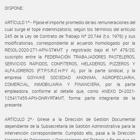
DISPONE:
ARTÍCULO 1º.- Fíjase el importe promedio de las remuneraciones del
cual surge el tope indemnizatorio, según los términos del artículo
245 de la Ley de Contrato de Trabajo Nº 20.744 (t.o. 1976) y sus
modificatorias, correspondiente al acuerdo homologado por la
RESOL-2020-271-APN-ST#MT y registrado bajo el Nº 479/20,
suscripto entre la FEDERACIÓN TRABAJADORES PASTELEROS,
SERVICIOS RÁPIDOS, CONFITEROS, HELADEROS, PIZZEROS Y
ALFAJOREROS (F.T.P.S.R.C.H.P.Y A), por la parte sindical, y la
empresa GOYAIKE SOCIEDAD ANONIMA, AGROPECUARIA,
COMERCIAL, INMOBILIARIA Y FINANCIERA, por la parte
empleadora, conforme al detalle que, como ANEXO DI-2021-
125417455-APN-DNRYRT#MT, forma parte integrante de la
presente.
ARTÍCULO 2º.- Gírese a la Dirección de Gestión Documental
dependiente de la Subsecretaría de Gestión Administrativa para la
intervención correspondiente. Cumplido ello, pase a la Dirección
Nacional de Relaciones y Regulaciones del Trabajo a fin de que se