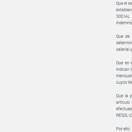
Que el s
estable
SOCIAL 
indemniz
Que de c
determin
salarial
Que en 
indican 
mensual 
cuyos té
Que la p
artículo
efectua
RESOL-2
Por ello,