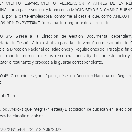
ENIMIENTO, ESPARCIMIENTO, RECREACION Y AFINES DE LA RE
NA por la parte sindical y la empresa MAGIC STAR S.A. CASINO BUEN
TE por la parte empleadora, conforme al detalle que, como ANEXO II 
09-APN-DNRYRT#MT, forma parte integrante de la presente.
O 3º.- Gírese a la Dirección de Gestión Documental dependien
taría de Gestión Administrativa para la intervención correspondiente.
se a la Dirección Nacional de Relaciones y Regulaciones del Trabajo a fin 
e el importe promedio de las remuneraciones fijado por este acto y 
atorio resultante y proceda a la guarda correspondiente.
 4º.- Comuníquese, publíquese, dése a la Dirección Nacional del Registro 
e.
blo Titiro
/los Anexo/s que integra/n este(a) Disposición se publican en la edició
w.boletinoficial.gob.ar-
8/2022 N° 54011/22 v. 22/08/2022