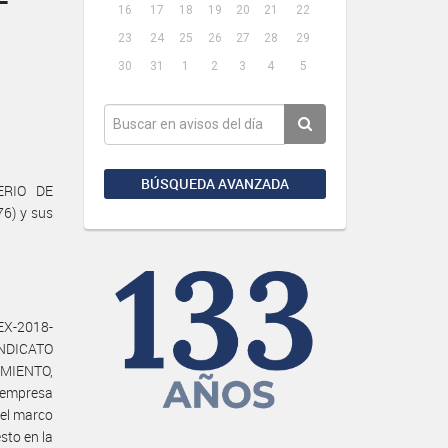
16
17
18
19
20
21
22
23
24
25
26
27
28
29
30
31
1
2
3
4
5
BÚSQUEDA AVANZADA
ERIO DE
76) y sus
EX-2018-
INDICATO
MIENTO,
 empresa
el marco
sto en la