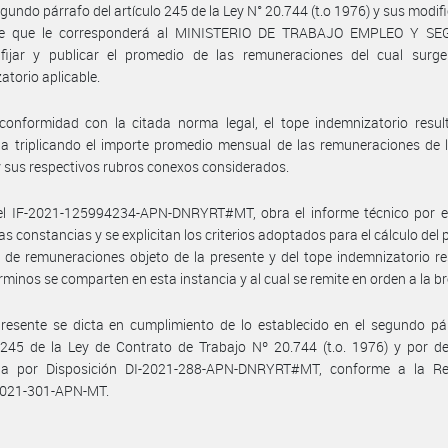
egundo párrafo del artículo 245 de la Ley N° 20.744 (t.o 1976) y sus modifi
ce que le corresponderá al MINISTERIO DE TRABAJO EMPLEO Y S
fijar y publicar el promedio de las remuneraciones del cual surge
atorio aplicable.
onformidad con la citada norma legal, el tope indemnizatorio result
a triplicando el importe promedio mensual de las remuneraciones de 
 y sus respectivos rubros conexos considerados.
el IF-2021-125994234-APN-DNRYRT#MT, obra el informe técnico por el
las constancias y se explicitan los criterios adoptados para el cálculo del
de remuneraciones objeto de la presente y del tope indemnizatorio re
rminos se comparten en esta instancia y al cual se remite en orden a la b
resente se dicta en cumplimiento de lo establecido en el segundo pá
 245 de la Ley de Contrato de Trabajo Nº 20.744 (t.o. 1976) y por d
da por Disposición DI-2021-288-APN-DNRYRT#MT, conforme a la Re
021-301-APN-MT.