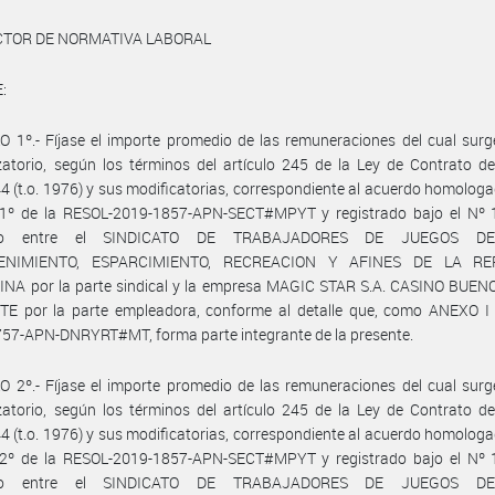
ECTOR DE NORMATIVA LABORAL
:
 1º.- Fíjase el importe promedio de las remuneraciones del cual surg
atorio, según los términos del artículo 245 de la Ley de Contrato d
4 (t.o. 1976) y sus modificatorias, correspondiente al acuerdo homologa
o 1º de la RESOL-2019-1857-APN-SECT#MPYT y registrado bajo el Nº 
pto entre el SINDICATO DE TRABAJADORES DE JUEGOS D
ENIMIENTO, ESPARCIMIENTO, RECREACION Y AFINES DE LA RE
NA por la parte sindical y la empresa MAGIC STAR S.A. CASINO BUEN
UTE por la parte empleadora, conforme al detalle que, como ANEXO I 
57-APN-DNRYRT#MT, forma parte integrante de la presente.
 2º.- Fíjase el importe promedio de las remuneraciones del cual surg
atorio, según los términos del artículo 245 de la Ley de Contrato d
4 (t.o. 1976) y sus modificatorias, correspondiente al acuerdo homologa
o 2º de la RESOL-2019-1857-APN-SECT#MPYT y registrado bajo el Nº 
pto entre el SINDICATO DE TRABAJADORES DE JUEGOS D