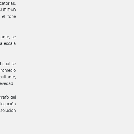
catorias,
EGURIDAD
 el tope
ante, se
la escala
 cual se
 promedio
sultante,
revedad.
rrafo del
elegación
solución