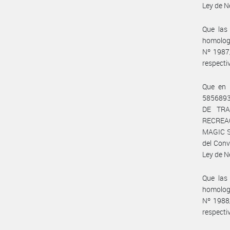
Ley de N
Que las 
homologa
Nº 1987
respecti
Que en 
5856893
DE TRA
RECREAC
MAGIC ST
del Conv
Ley de N
Que las 
homologa
Nº 1988
respecti