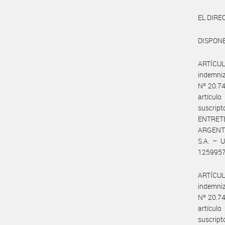
EL DIR
DISPONE
ARTÍCULO
indemniz
Nº 20.74
artícul
suscri
ENTRET
ARGENTI
S.A. – 
1259957
ARTÍCULO
indemniz
Nº 20.74
artícul
suscri