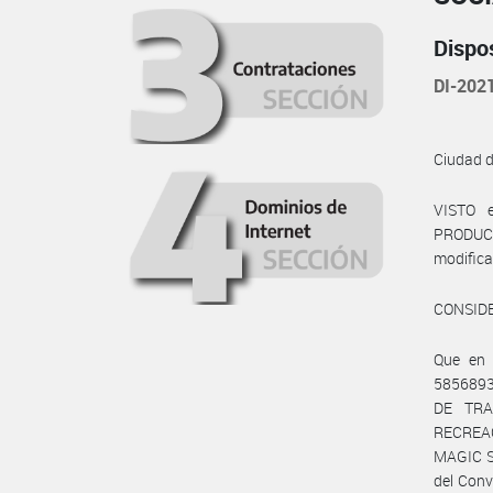
Dispo
DI-202
Ciudad 
VISTO 
PRODUCCI
modific
CONSID
Que en 
5856893
DE TRA
RECREAC
MAGIC ST
del Conv