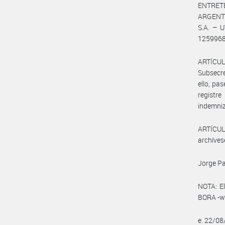
ENTRET
ARGENTI
S.A. – U
1259968
ARTÍCUL
Subsecre
ello, pa
registr
indemniz
ARTÍCULO
archíves
Jorge Pa
NOTA: El
BORA -ww
e. 22/0