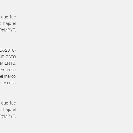
, que fue
o bajo el
RT#MPYT,
EX-2018-
INDICATO
MIENTO,
 empresa
el marco
sto en la
, que fue
o bajo el
RT#MPYT,