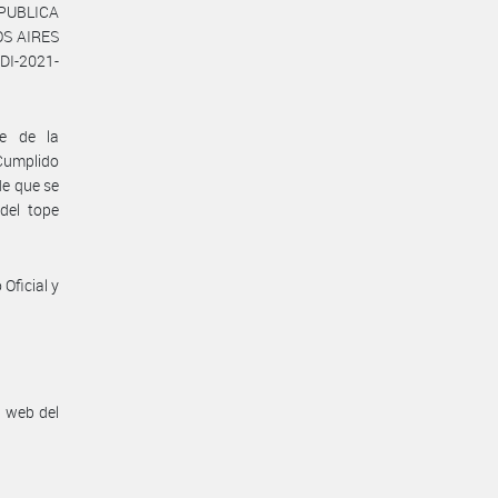
PUBLICA
OS AIRES
DI-2021-
te de la
 Cumplido
de que se
del tope
Oficial y
n web del