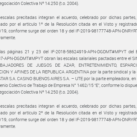
egociación Colectiva Nº 14.250 (t.o. 2004).
escalas precitadas integran el acuerdo, celebrado por dichas partes
do por el artículo 1º de la Resolución citada en el Visto y registrad
/19, conforme surge del orden 18 y del IF-2019-98177748-APN-DNRY
vamente.
las páginas 21 y 23 del IF-2018-58624919-APN-DGDMT#MPYT del 
7-APN-DGDMT#MPYT obran las escalas salariales pactadas entre el S
BAJADORES DE JUEGOS DE AZAR, ENTRETENIMIENTO, ESPARCI
ION Y AFINES DE LA REPUBLICA ARGENTINA por la parte sindical y la
AR S.A. CASINO BUENOS AIRES S.A. – UTE por la parte empleadora, en 
enio Colectivo de Trabajo de Empresa N° 1462/15 “E”, conforme lo dispue
egociación Colectiva Nº 14.250 (t.o. 2004).
escalas precitadas integran el acuerdo, celebrado por dichas partes
do por el artículo 2º de la Resolución citada en el Visto y registrad
/19, conforme surge del orden 18 y del IF-2019-98177748-APN-DNRY
vamente.