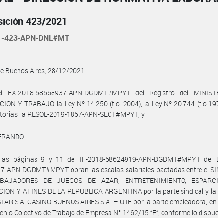
sición 423/2021
1-423-APN-DNL#MT
de Buenos Aires, 28/12/2021
el EX-2018-58568937-APN-DGDMT#MPYT del Registro del MINIST
ON Y TRABAJO, la Ley Nº 14.250 (t.o. 2004), la Ley Nº 20.744 (t.o.19
atorias, la RESOL-2019-1857-APN-SECT#MPYT, y
ERANDO:
las páginas 9 y 11 del IF-2018-58624919-APN-DGDMT#MPYT del 
7-APN-DGDMT#MPYT obran las escalas salariales pactadas entre el S
BAJADORES DE JUEGOS DE AZAR, ENTRETENIMIENTO, ESPARCI
ION Y AFINES DE LA REPUBLICA ARGENTINA por la parte sindical y la
AR S.A. CASINO BUENOS AIRES S.A. – UTE por la parte empleadora, en 
enio Colectivo de Trabajo de Empresa N° 1462/15 “E”, conforme lo dispue