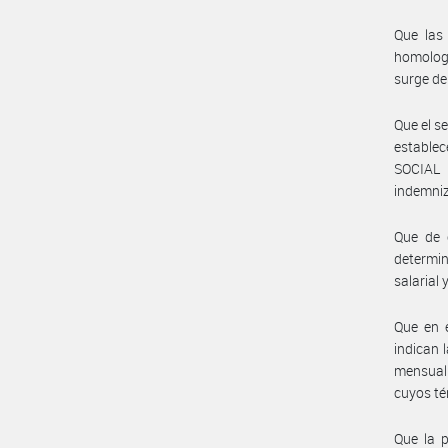
Que las 
homologa
surge d
Que el s
estable
SOCIAL 
indemniz
Que de c
determin
salarial
Que en 
indican 
mensual 
cuyos té
Que la p