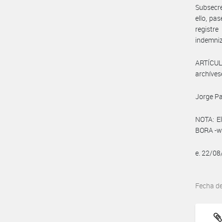
Subsecre
ello, pa
registr
indemniz
ARTÍCULO
archíves
Jorge Pa
NOTA: El
BORA -ww
e. 22/0
Fecha d