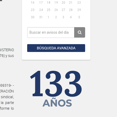
16
17
18
19
20
21
22
23
24
25
26
27
28
29
30
31
1
2
3
4
5
BÚSQUEDA AVANZADA
NISTERIO
76) y sus
69319- -
ERACIÓN
indical,
la parte
forme lo