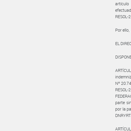
artículo
efectua
RESOL-2
Por ello,
EL DIR
DISPONE
ARTÍCULO
indemniz
Nº 20.74
RESOL-2
FEDERAC
parte s
por la p
DNRYRT#M
ARTÍCUL