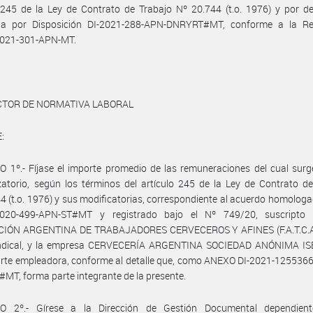
 245 de la Ley de Contrato de Trabajo Nº 20.744 (t.o. 1976) y por d
da por Disposición DI-2021-288-APN-DNRYRT#MT, conforme a la Re
021-301-APN-MT.
ECTOR DE NORMATIVA LABORAL
:
 1º.- Fíjase el importe promedio de las remuneraciones del cual surg
atorio, según los términos del artículo 245 de la Ley de Contrato d
4 (t.o. 1976) y sus modificatorias, correspondiente al acuerdo homologa
020-499-APN-ST#MT y registrado bajo el Nº 749/20, suscripto 
IÓN ARGENTINA DE TRABAJADORES CERVECEROS Y AFINES (F.A.T.C.A.)
indical, y la empresa CERVECERÍA ARGENTINA SOCIEDAD ANÓNIMA I
arte empleadora, conforme al detalle que, como ANEXO DI-2021-125536
T, forma parte integrante de la presente.
O 2º.- Gírese a la Dirección de Gestión Documental dependien