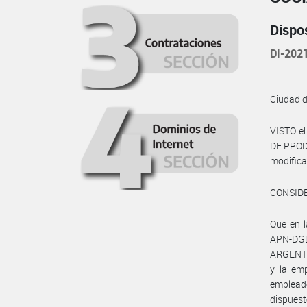
Dispo
DI-202
Ciudad 
VISTO e
DE PRODU
modific
CONSID
Que en 
APN-DG
ARGENTI
y la em
emplead
dispuest