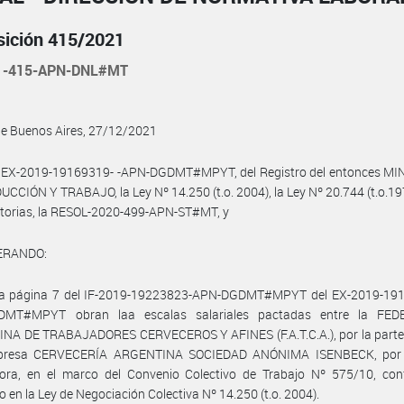
sición 415/2021
1-415-APN-DNL#MT
de Buenos Aires, 27/12/2021
l EX-2019-19169319- -APN-DGDMT#MPYT, del Registro del entonces MI
CCIÓN Y TRABAJO, la Ley Nº 14.250 (t.o. 2004), la Ley Nº 20.744 (t.o.19
atorias, la RESOL-2020-499-APN-ST#MT, y
ERANDO:
la página 7 del IF-2019-19223823-APN-DGDMT#MPYT del EX-2019-191
DMT#MPYT obran laa escalas salariales pactadas entre la FED
NA DE TRABAJADORES CERVECEROS Y AFINES (F.A.T.C.A.), por la parte s
presa CERVECERÍA ARGENTINA SOCIEDAD ANÓNIMA ISENBECK, por 
ora, en el marco del Convenio Colectivo de Trabajo Nº 575/10, con
o en la Ley de Negociación Colectiva Nº 14.250 (t.o. 2004).