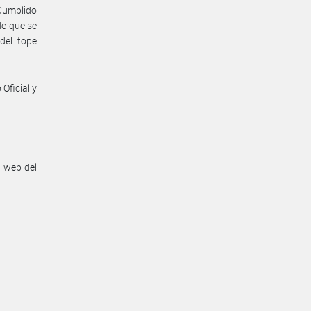
 Cumplido
de que se
del tope
Oficial y
n web del