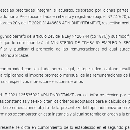
escalas precitadas integran el acuerdo, celebrado por dichas partes
do por la Resolución citada en el Visto y registrado bajo el Nº 749/20,
el orden 20 y del IF-2020-31446686-APN-DNRYRT#MPYT, respectivament
egundo párrafo del artículo 245 de la Ley N° 20.744 (t.o 1976) y sus modifi
ce que le corresponderá al MINISTERIO DE TRABAJO EMPLEO Y S
fijar y publicar el promedio de las remuneraciones del cual surge
atorio aplicable.
onformidad con la citada norma legal, el tope indemnizatorio result
a triplicando el importe promedio mensual de las remuneraciones de 
 y sus respectivos rubros conexos considerados.
el IF-2021-125535022-APN-DNRYRT#MT obra el informe técnico por el
las constancias y se explicitan los criterios adoptados para el cálculo del
de remuneraciones objeto de la presente y del tope indemnizatorio re
rminos se comparten en esta instancia y al cual se remite en orden a la b
resente se dicta en cumplimiento de lo establecido en el segundo pá