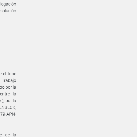
elegación
solución
e el tope
e Trabajo
do por la
entre la
, por la
SENBECK,
679-APN-
te de la