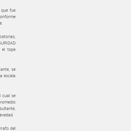
, que fue
 conforme
e.
catorias,
EGURIDAD
 el tope
ante, se
la escala
 cual se
 promedio
sultante,
revedad.
rrafo del