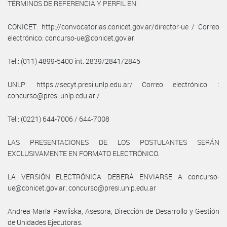
TÉRMINOS DE REFERENCIA Y PERFIL EN:
CONICET: http://convocatorias.conicet.gov.ar/director-ue / Correo
electrónico: concurso-ue@conicet.gov.ar
Tel.: (011) 4899-5400 int. 2839/2841/2845
UNLP: https://secyt.presi.unlp.edu.ar/ Correo electrónico: :
concurso@presi.unlp.edu.ar /
Tel.: (0221) 644-7006 / 644-7008
LAS PRESENTACIONES DE LOS POSTULANTES SERÁN
EXCLUSIVAMENTE EN FORMATO ELECTRÓNICO.
LA VERSIÓN ELECTRÓNICA DEBERÁ ENVIARSE A concurso-
ue@conicet.gov.ar; concurso@presi.unlp.edu.ar
Andrea María Pawliska, Asesora, Dirección de Desarrollo y Gestión
de Unidades Ejecutoras.