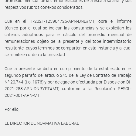
promedio mensual de las remuneraciones de la escala salarial y sus
respectivos rubros conexos considerados.
Que en el IF-2021-125904725-APN-DNL#MT, obra el informe
técnico por el cual se indican las constancias y se explicitan los
criterios adoptados para el cálculo del promedio mensual de
remuneraciones objeto de la presente y del tope indemnizatorio
resultante, cuyos términos se comparten en esta instancia y al cual
se remite en orden a la brevedad.
Que la presente se dicta en cumplimiento de lo establecido en el
segundo párrafo del artículo 245 de la Ley de Contrato de Trabajo
Nº 20.744 (t.o. 1976) y por delegación efectuada por Disposición DI-
2021-288-APN-DNRYRT#MT, conforme a la Resolución RESOL-
2021-301-APN-MT.
Por ello,
EL DIRECTOR DE NORMATIVA LABORAL