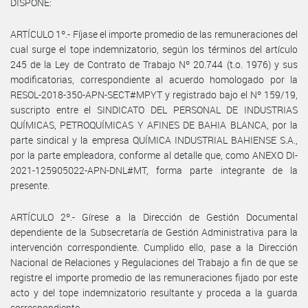
DISPONE:
ARTÍCULO 1º.- Fíjase el importe promedio de las remuneraciones del
cual surge el tope indemnizatorio, según los términos del artículo
245 de la Ley de Contrato de Trabajo Nº 20.744 (t.o. 1976) y sus
modificatorias, correspondiente al acuerdo homologado por la
RESOL-2018-350-APN-SECT#MPYT y registrado bajo el Nº 159/19,
suscripto entre el SINDICATO DEL PERSONAL DE INDUSTRIAS
QUÍMICAS, PETROQUÍMICAS Y AFINES DE BAHIA BLANCA, por la
parte sindical y la empresa QUÍMICA INDUSTRIAL BAHIENSE S.A.,
por la parte empleadora, conforme al detalle que, como ANEXO DI-
2021-125905022-APN-DNL#MT, forma parte integrante de la
presente.
ARTÍCULO 2º.- Gírese a la Dirección de Gestión Documental
dependiente de la Subsecretaría de Gestión Administrativa para la
intervención correspondiente. Cumplido ello, pase a la Dirección
Nacional de Relaciones y Regulaciones del Trabajo a fin de que se
registre el importe promedio de las remuneraciones fijado por este
acto y del tope indemnizatorio resultante y proceda a la guarda
correspondiente.