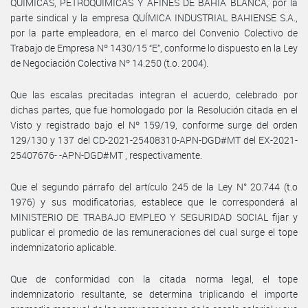
QUÍMICAS, PETROQUÍMICAS Y AFINES DE BAHIA BLANCA, por la
parte sindical y la empresa QUÍMICA INDUSTRIAL BAHIENSE S.A.,
por la parte empleadora, en el marco del Convenio Colectivo de
Trabajo de Empresa Nº 1430/15 “E”, conforme lo dispuesto en la Ley
de Negociación Colectiva Nº 14.250 (t.o. 2004).
Que las escalas precitadas integran el acuerdo, celebrado por
dichas partes, que fue homologado por la Resolución citada en el
Visto y registrado bajo el Nº 159/19, conforme surge del orden
129/130 y 137 del CD-2021-25408310-APN-DGD#MT del EX-2021-
25407676- -APN-DGD#MT , respectivamente.
Que el segundo párrafo del artículo 245 de la Ley N° 20.744 (t.o
1976) y sus modificatorias, establece que le corresponderá al
MINISTERIO DE TRABAJO EMPLEO Y SEGURIDAD SOCIAL fijar y
publicar el promedio de las remuneraciones del cual surge el tope
indemnizatorio aplicable.
Que de conformidad con la citada norma legal, el tope
indemnizatorio resultante, se determina triplicando el importe