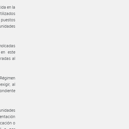
cida en la
tilizados
, puestos
 unidades
molcadas
 en este
radas al
 Régimen
igir, al
pondiente
 unidades
entación
icación o