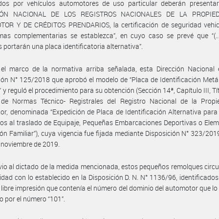
dos por vehículos automotores de uso particular deberán presentar
IÓN NACIONAL DE LOS REGISTROS NACIONALES DE LA PROPIE
OR Y DE CRÉDITOS PRENDARIOS, la certificación de seguridad vehic
mas complementarias se establezca”, en cuyo caso se prevé que “(...
s portarán una placa identificatoria alternativa”.
el marco de la normativa arriba señalada, esta Dirección Nacional e
ión N° 125/2018 que aprobó el modelo de “Placa de Identificación Metá
” y reguló el procedimiento para su obtención (Sección 14ª, Capítulo III, Tít
 de Normas Técnico- Registrales del Registro Nacional de la Propi
r, denominada “Expedición de Placa de Identificación Alternativa para 
os al traslado de Equipaje, Pequeñas Embarcaciones Deportivas o Ele
ón Familiar”), cuya vigencia fue fijada mediante Disposición N° 323/2019
e noviembre de 2019.
vio al dictado de la medida mencionada, estos pequeños remolques circ
dad con lo establecido en la Disposición D. N. N° 1136/96, identificado
 libre impresión que contenía el número del dominio del automotor que lo
o por el número “101”.