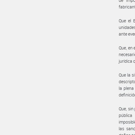
de impo
fabrican
Que el 
unidades
ante eve
Que, en 
necesari
jurídic
Que la s
descript
la plena
definici
Que, sin 
pública
imposibl
las san