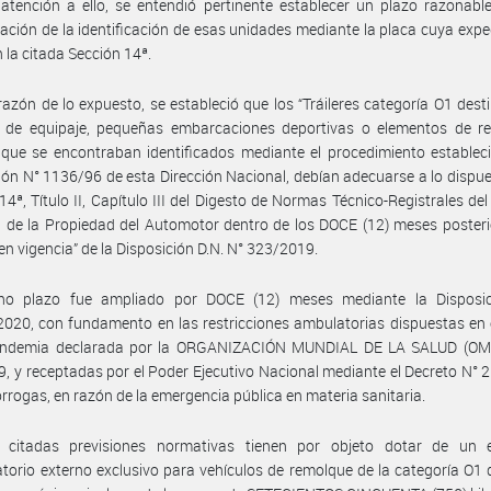
atención a ello, se entendió pertinente establecer un plazo razonabl
zación de la identificación de esas unidades mediante la placa cuya expe
n la citada Sección 14ª.
razón de lo expuesto, se estableció que los “Tráileres categoría O1 dest
o de equipaje, pequeñas embarcaciones deportivas o elementos de re
, que se encontraban identificados mediante el procedimiento establec
ión N° 1136/96 de esta Dirección Nacional, debían adecuarse a lo dispue
14ª, Título II, Capítulo III del Digesto de Normas Técnico-Registrales del
 de la Propiedad del Automotor dentro de los DOCE (12) meses posteri
en vigencia” de la Disposición D.N. N° 323/2019.
ho plazo fue ampliado por DOCE (12) meses mediante la Disposic
020, con fundamento en las restricciones ambulatorias dispuestas en
andemia declarada por la ORGANIZACIÓN MUNDIAL DE LA SALUD (OMS
, y receptadas por el Poder Ejecutivo Nacional mediante el Decreto N°
órrogas, en razón de la emergencia pública en materia sanitaria.
 citadas previsiones normativas tienen por objeto dotar de un 
catorio externo exclusivo para vehículos de remolque de la categoría O1 