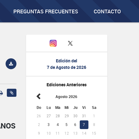
PREGUNTAS FRECUENTES
CONTACTO
Edición del
7 de Agosto de 2026
Ediciones Anteriores
Agosto 2026
Do
Lu
Ma
Mi
Ju
Vi
Sa
26
27
28
29
30
31
1
ANOS
2
3
4
5
6
7
8
9
10
11
12
13
14
15