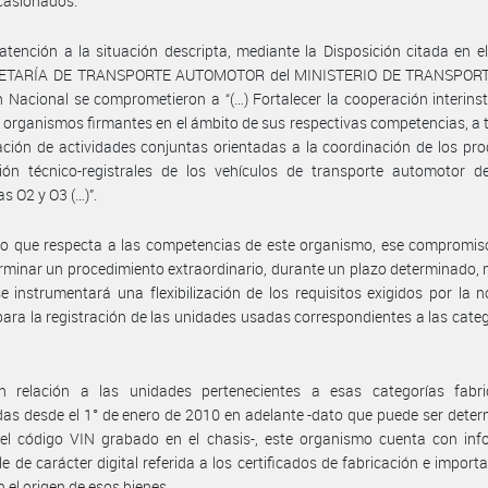
casionados.
atención a la situación descripta, mediante la Disposición citada en el
ETARÍA DE TRANSPORTE AUTOMOTOR del MINISTERIO DE TRANSPORTE
n Nacional se comprometieron a “(…) Fortalecer la cooperación interinst
s organismos firmantes en el ámbito de sus respectivas competencias, a 
zación de actividades conjuntas orientadas a la coordinación de los pr
ción técnico-registrales de los vehículos de transporte automotor d
as O2 y O3 (…)”.
lo que respecta a las competencias de este organismo, ese compromis
erminar un procedimiento extraordinario, durante un plazo determinado,
se instrumentará una flexibilización de los requisitos exigidos por la 
para la registración de las unidades usadas correspondientes a las cate
.
n relación a las unidades pertenecientes a esas categorías fabr
as desde el 1° de enero de 2010 en adelante -dato que puede ser dete
del código VIN grabado en el chasis-, este organismo cuenta con inf
ble de carácter digital referida a los certificados de fabricación e import
n el origen de esos bienes.