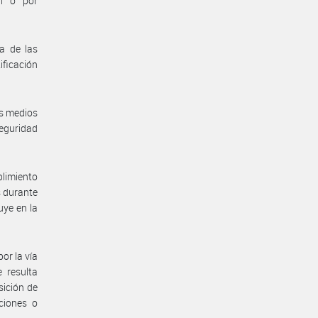
al o por
a de las
ificación
os medios
seguridad
plimiento
s durante
uye en la
por la vía
 resulta
sición de
ciones o