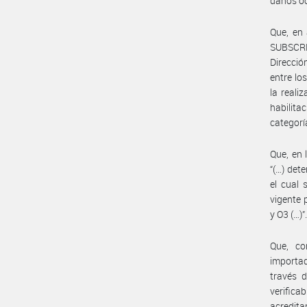
daños o
Que, en 
SUBSCR
Direcció
entre lo
la reali
habilita
categorí
Que, en 
“(…) det
el cual 
vigente 
y O3 (…)”
Que, co
importad
través 
verifica
acredita