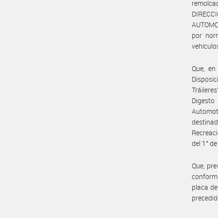
remolca
DIRECC
AUTOMOT
por nor
vehículo
Que, en 
Disposic
Tráileres
Digesto
Automoto
destinad
Recreaci
del 1° d
Que, pre
conformi
placa de
precedid