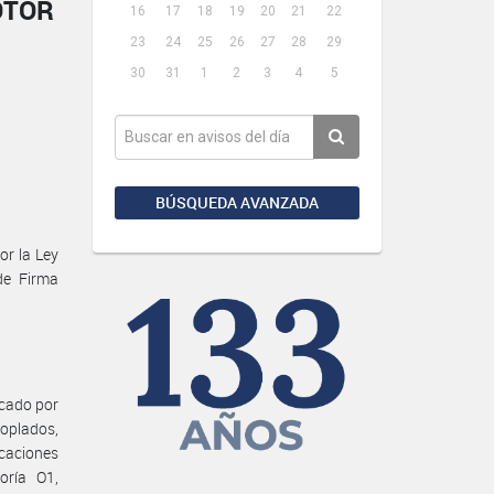
OTOR
16
17
18
19
20
21
22
23
24
25
26
27
28
29
30
31
1
2
3
4
5
BÚSQUEDA AVANZADA
or la Ley
de Firma
icado por
coplados,
caciones
oría O1,