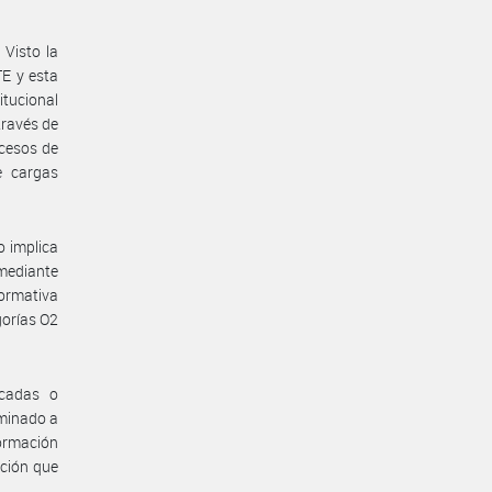
 Visto la
 y esta
itucional
través de
ocesos de
e cargas
o implica
 mediante
normativa
gorías O2
icadas o
rminado a
ormación
ación que