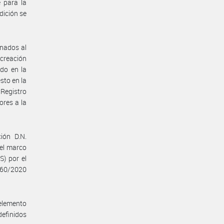
e para la
dición se
inados al
creación
ido en la
sto en la
 Registro
ores a la
ión D.N.
 el marco
) por el
 260/2020
elemento
definidos