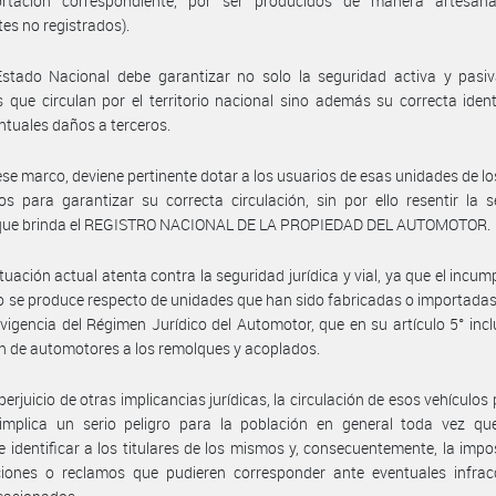
rtación correspondiente, por ser producidos de manera artesan
tes no registrados).
Estado Nacional debe garantizar no solo la seguridad activa y pasiv
 que circulan por el territorio nacional sino además su correcta ident
ntuales daños a terceros.
ese marco, deviene pertinente dotar a los usuarios de esas unidades de l
os para garantizar su correcta circulación, sin por ello resentir la 
a que brinda el REGISTRO NACIONAL DE LA PROPIEDAD DEL AUTOMOTOR.
ituación actual atenta contra la seguridad jurídica y vial, ya que el incum
o se produce respecto de unidades que han sido fabricadas o importada
 vigencia del Régimen Jurídico del Automotor, que en su artículo 5° incl
ón de automotores a los remolques y acoplados.
perjuicio de otras implicancias jurídicas, la circulación de esos vehículos 
 implica un serio peligro para la población en general toda vez que
e identificar a los titulares de los mismos y, consecuentemente, la impo
ciones o reclamos que pudieren corresponder ante eventuales infrac