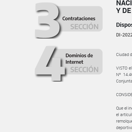
NAC
Y D
Dispo
DI-20
Ciudad 
VISTO el
Nº 14.46
Conjunt
CONSID
Que el i
el artíc
remolqu
deporti