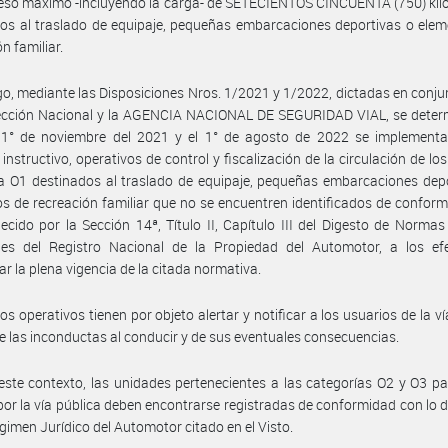
eso máximo -incluyendo la carga- de SETECIENTOS CINCUENTA (750) kil
os al traslado de equipaje, pequeñas embarcaciones deportivas o ele
n familiar.
go, mediante las Disposiciones Nros. 1/2021 y 1/2022, dictadas en conju
rección Nacional y la AGENCIA NACIONAL DE SEGURIDAD VIAL, se deter
l 1° de noviembre del 2021 y el 1° de agosto de 2022 se implementa
instructivo, operativos de control y fiscalización de la circulación de los
a O1 destinados al traslado de equipaje, pequeñas embarcaciones dep
s de recreación familiar que no se encuentren identificados de confor
lecido por la Sección 14ª, Título II, Capítulo III del Digesto de Normas
ales del Registro Nacional de la Propiedad del Automotor, a los ef
r la plena vigencia de la citada normativa.
os operativos tienen por objeto alertar y notificar a los usuarios de la ví
e las inconductas al conducir y de sus eventuales consecuencias.
este contexto, las unidades pertenecientes a las categorías O2 y O3 p
 por la vía pública deben encontrarse registradas de conformidad con lo 
égimen Jurídico del Automotor citado en el Visto.