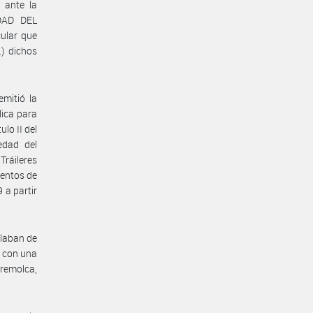
 ante la
DAD DEL
ular que
) dichos
mitió la
lica para
ulo II del
edad del
Tráileres
mentos de
 a partir
ulaban de
s con una
 remolca,