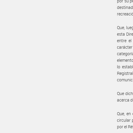
por su p
destinad
recreació
Que, lue
esta Di
entre e
carácter 
categorí
elemento
lo estab
Registr
comunica
Que dich
acerca d
Que, en 
circular
por el R