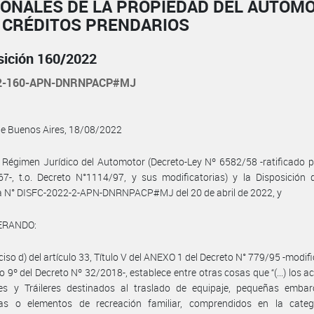
IONALES DE LA PROPIEDAD DEL AUTOM
E CRÉDITOS PRENDARIOS
sición 160/2022
22-160-APN-DNRNPACP#MJ
de Buenos Aires, 18/08/2022
 Régimen Jurídico del Automotor (Decreto-Ley Nº 6582/58 -ratificado p
7-, t.o. Decreto N°1114/97, y sus modificatorias) y la Disposición 
a N° DISFC-2022-2-APN-DNRNPACP#MJ del 20 de abril de 2022, y
ERANDO:
nciso d) del artículo 33, Título V del ANEXO 1 del Decreto N° 779/95 -modif
ulo 9º del Decreto Nº 32/2018-, establece entre otras cosas que “(...) los a
es y Tráileres destinados al traslado de equipaje, pequeñas embar
vas o elementos de recreación familiar, comprendidos en la categ