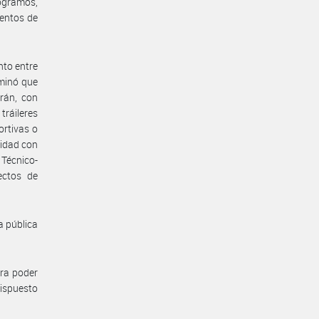
ogramos,
mentos de
nto entre
minó que
rán, con
 tráileres
ortivas o
midad con
 Técnico-
ectos de
a pública
ara poder
dispuesto