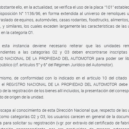
bstante ello, en la actualidad, se verifica el uso de la placa “101” estable
isposición N° 1136/96, en forma extendida al universo de remolques u
traslado de equinos, automóviles, casas rodantes, foodtrucks, alimentos
s, y similares, los cuales exceden largamente las características de las
 en la categoría O1.
esta instancia deviene necesario reiterar que las unidades re
ondientes a las categorías O2 y O3 deben encontrarse inscriptas
O NACIONAL DE LA PROPIEDAD DEL AUTOMOTOR para poder ser lib
público (cf. artículos 5° y 6° del Régimen Jurídico del Automotor).
imismo, de conformidad con lo indicado en el artículo 10 del citado
o, el REGISTRO NACIONAL DE LA PROPIEDAD DEL AUTOMOTOR debe ex
de la registración de los bienes allí incluidos, la presentación del corres
do de origen de la unidad.
scapa al conocimiento de esta Dirección Nacional que, respecto de las
omo categorías O2 y O3, los usuarios carecen en general de la docum
a para solicitar su registración (v.gr. por extravío del certificado de fabr