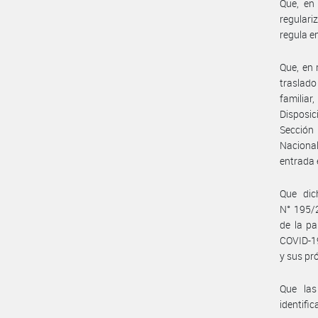
Que, en 
regulari
regula e
Que, en 
traslad
familiar
Disposic
Sección 
Nacional
entrada 
Que dic
N° 195/2
de la p
COVID-19
y sus pr
Que las
identifi