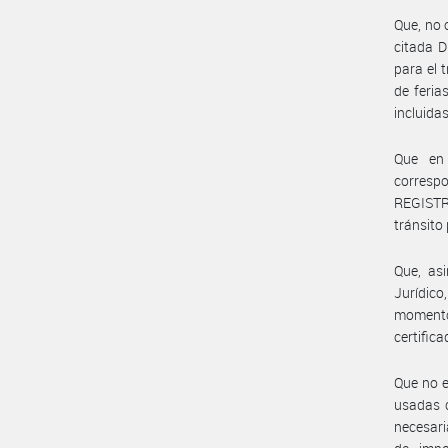
Que, no o
citada D
para el 
de feria
incluidas
Que en 
corresp
REGISTR
tránsito 
Que, as
Jurídic
momento 
certifica
Que no e
usadas c
necesari