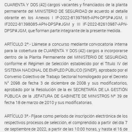
CUARENTA Y DOS (42) cargos vacantes y financiados de la planta
permanente del MINISTERIO DE SEGURIDAD de acuerdo al detalle
obrante en los Anexos I IF-2022-81397665-APN-DPSP#JGM, II
IF2022-81398085-APN-DPSP#JGM y III IF-2022-82610987-APN-
DPSP#JGM, que forman parte integrante de la presente medida.
ARTÍCULO 2º.- Llámese a concurso mediante convocatoria interna
para la cobertura de CUARENTA Y DOS (42) cargos a incorporarse
dentro de la Planta Permanente del MINISTERIO DE SEGURIDAD,
conforme el Régimen de Selección establecido por el Título IV del
SISTEMA NACIONAL DE EMPLEO PÚBLICO (SINEP), aprobado por el
Convenio Colectivo de Trabajo Sectorial homologado por el Decreto
N° 2098 de fecha 3 de diciembre de 2008 y sus modificatorios,
aprobado por la Resolución de la ex SECRETARÍA DE LA GESTIÓN
PÚBLICA de la JEFATURA DE GABINETE DE MINISTROS Nº 39 de
fecha 18 de marzo de 2010 y sus modificatorias.
ARTÍCULO 3º.- Fíjase como período de inscripción electrónica de los
respectivos procesos de selección, el comprendido a partir del día 7
de septiembre de 2022, a partir de las 10:00 horas, y hasta el 16 de