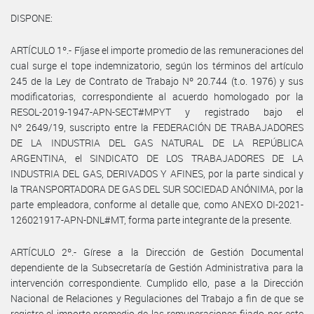
DISPONE:
ARTÍCULO 1º.- Fíjase el importe promedio de las remuneraciones del
cual surge el tope indemnizatorio, según los términos del artículo
245 de la Ley de Contrato de Trabajo Nº 20.744 (t.o. 1976) y sus
modificatorias, correspondiente al acuerdo homologado por la
RESOL-2019-1947-APN-SECT#MPYT y registrado bajo el
Nº 2649/19, suscripto entre la FEDERACIÓN DE TRABAJADORES
DE LA INDUSTRIA DEL GAS NATURAL DE LA REPÚBLICA
ARGENTINA, el SINDICATO DE LOS TRABAJADORES DE LA
INDUSTRIA DEL GAS, DERIVADOS Y AFINES, por la parte sindical y
la TRANSPORTADORA DE GAS DEL SUR SOCIEDAD ANÓNIMA, por la
parte empleadora, conforme al detalle que, como ANEXO DI-2021-
126021917-APN-DNL#MT, forma parte integrante de la presente.
ARTÍCULO 2º.- Gírese a la Dirección de Gestión Documental
dependiente de la Subsecretaría de Gestión Administrativa para la
intervención correspondiente. Cumplido ello, pase a la Dirección
Nacional de Relaciones y Regulaciones del Trabajo a fin de que se
registre el importe promedio de las remuneraciones fijado por este