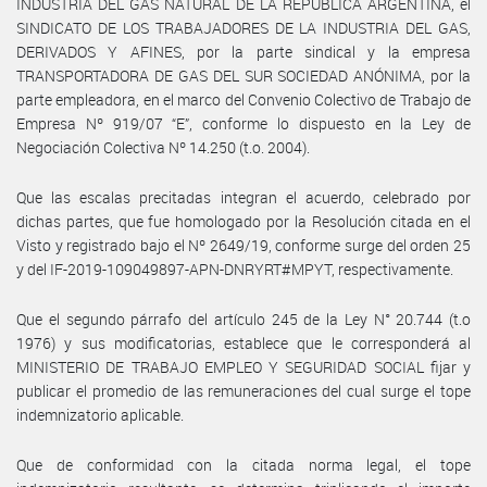
INDUSTRIA DEL GAS NATURAL DE LA REPÚBLICA ARGENTINA, el
SINDICATO DE LOS TRABAJADORES DE LA INDUSTRIA DEL GAS,
DERIVADOS Y AFINES, por la parte sindical y la empresa
TRANSPORTADORA DE GAS DEL SUR SOCIEDAD ANÓNIMA, por la
parte empleadora, en el marco del Convenio Colectivo de Trabajo de
Empresa Nº 919/07 “E”, conforme lo dispuesto en la Ley de
Negociación Colectiva Nº 14.250 (t.o. 2004).
Que las escalas precitadas integran el acuerdo, celebrado por
dichas partes, que fue homologado por la Resolución citada en el
Visto y registrado bajo el Nº 2649/19, conforme surge del orden 25
y del IF-2019-109049897-APN-DNRYRT#MPYT, respectivamente.
Que el segundo párrafo del artículo 245 de la Ley N° 20.744 (t.o
1976) y sus modificatorias, establece que le corresponderá al
MINISTERIO DE TRABAJO EMPLEO Y SEGURIDAD SOCIAL fijar y
publicar el promedio de las remuneraciones del cual surge el tope
indemnizatorio aplicable.
Que de conformidad con la citada norma legal, el tope