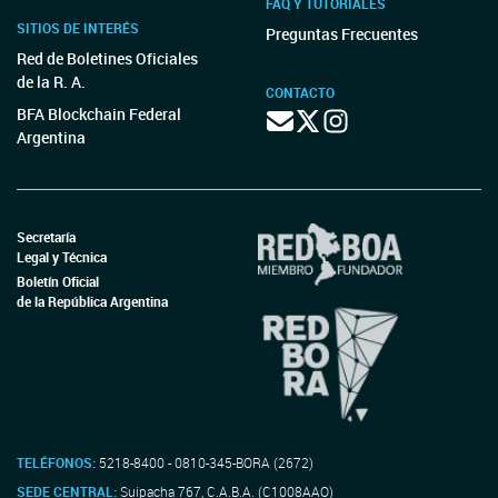
FAQ Y TUTORIALES
SITIOS DE INTERÉS
Preguntas Frecuentes
Red de Boletines Oficiales
de la R. A.
CONTACTO
BFA Blockchain Federal
Argentina
Secretaría
Legal y Técnica
Boletín Oficial
de la República Argentina
TELÉFONOS:
5218-8400 - 0810-345-BORA (2672)
SEDE CENTRAL:
Suipacha 767, C.A.B.A. (C1008AAO)