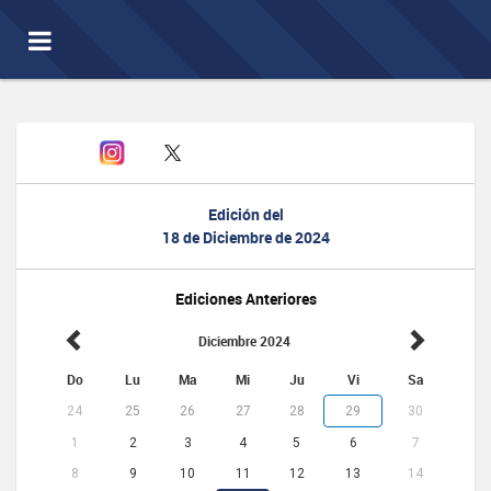
Toggle
navigation
Edición del
18 de Diciembre de 2024
Ediciones Anteriores
Diciembre 2024
Do
Lu
Ma
Mi
Ju
Vi
Sa
24
25
26
27
28
29
30
1
2
3
4
5
6
7
8
9
10
11
12
13
14