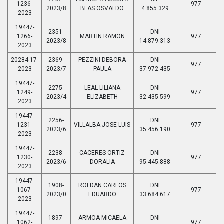
1236-
977
2023/8
BLAS OSVALDO
4.855.329
2023
19447-
2351-
DNI
1266-
MARTIN RAMON
977
2023/8
14.879.313
2023
20284-17-
2369-
PEZZINI DEBORA
DNI
977
2023
2023/7
PAULA
37.972.435
19447-
2275-
LEAL LILIANA
DNI
1249-
977
2023/4
ELIZABETH
32.435.599
2023
19447-
2256-
DNI
1231-
VILLALBA JOSE LUIS
977
2023/6
35.456.190
2023
19447-
2238-
CACERES ORTIZ
DNI
1230-
977
2023/6
DORALIA
95.445.888
2023
19447-
1908-
ROLDAN CARLOS
DNI
1067-
977
2023/0
EDUARDO
33.684.617
2023
19447-
1897-
ARMOA MICAELA
DNI
1062-
977