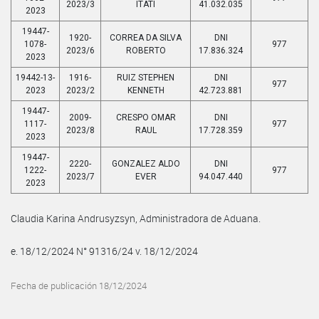
2023/3
ITATI
41.032.035
2023
19447-
1920-
CORREA DA SILVA
DNI
1078-
977
2023/6
ROBERTO
17.836.324
2023
19442-13-
1916-
RUIZ STEPHEN
DNI
977
2023
2023/2
KENNETH
42.723.881
19447-
2009-
CRESPO OMAR
DNI
1117-
977
2023/8
RAUL
17.728.359
2023
19447-
2220-
GONZALEZ ALDO
DNI
1222-
977
2023/7
EVER
94.047.440
2023
Claudia Karina Andrusyzsyn, Administradora de Aduana.
e. 18/12/2024 N° 91316/24 v. 18/12/2024
Fecha de publicación 18/12/2024