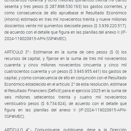
sesenta y tres pesos ($ 287.898.530.163) los gastos corrientes, y
como consecuencia de ello apruébase el Resultado Económico
(Ahorro) estimado en tres mil novecientos treinta y nueve millones
doscientos veinte mil quinientos diecisiete pesos ($ 3.939.220.517),
de acuerdo con el detalle que figura en las planillas del anexo II (IF-
2024-119020915-APN-SSP#MEC).
ARTÍCULO 3°.- Estímanse en la suma de cero pesos ($ 0) los
recursos de capital, y fíjanse en la suma de tres mil novecientos
cuarenta y cinco millones novecientos cincuenta y cinco mil
cuatrocientos cuarenta y un pesos ($ 3.945.955.441) los gastos de
capital, y como consecuencia de ello en conjunción con el Resultado
Económico establecido en el artículo 2° de esta resolución, estímase
el Resultado Financiero (Déficit) para el ejercicio 2025 en la suma de
seis millones setecientos treinta y cuatro mil novecientos
veinticuatro pesos ($ 6.734.924), de acuerdo con el detalle que
figura en las planillas del anexo II (IF-2024-119020915-APN-
SSP#MEC).
ARTÍCULO 4°.- Comuníquese, publíquese, dese a la Dirección