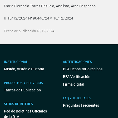
Maria Florencia Torres Brizuela, Analista, Área Despacho.
e. 16/12/2024 N° 90448/24 v. 18/12/2024
Fecha de publicación 18/12/2024
INSTITUCIONAL
AUTENTICACIONES
Misión, Visión e Historia
BFA Repositorio recibos
BFA Verificación
PRODUCTOS Y SERVICIOS
Firma digital
Tarifas de Publicación
FAQ Y TUTORIALES
SITIOS DE INTERÉS
Preguntas Frecuentes
Red de Boletines Oficiales
de la R. A.