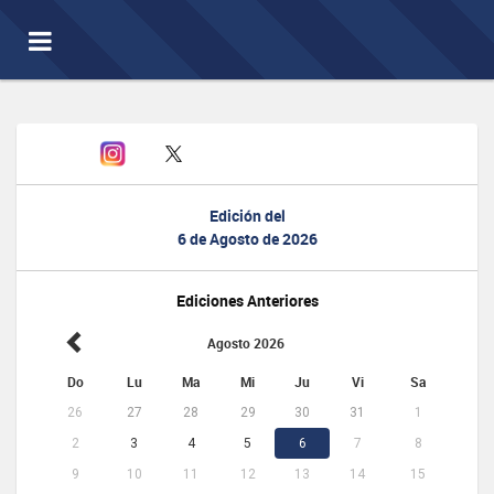
Toggle
navigation
Edición del
6 de Agosto de 2026
Ediciones Anteriores
Agosto 2026
Do
Lu
Ma
Mi
Ju
Vi
Sa
26
27
28
29
30
31
1
2
3
4
5
6
7
8
9
10
11
12
13
14
15