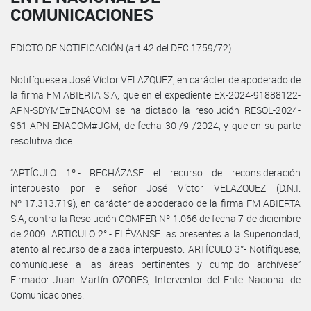
COMUNICACIONES
EDICTO DE NOTIFICACIÓN (art.42 del DEC.1759/72)
Notifíquese a José Víctor VELAZQUEZ, en carácter de apoderado de
la firma FM ABIERTA S.A, que en el expediente EX-2024-91888122-
APN-SDYME#ENACOM se ha dictado la resolución RESOL-2024-
961-APN-ENACOM#JGM, de fecha 30 /9 /2024, y que en su parte
resolutiva dice:
“ARTÍCULO 1º.- RECHÁZASE el recurso de reconsideración
interpuesto por el señor José Víctor VELAZQUEZ (D.N.I.
Nº 17.313.719), en carácter de apoderado de la firma FM ABIERTA
S.A, contra la Resolución COMFER Nº 1.066 de fecha 7 de diciembre
de 2009. ARTICULO 2°.- ELÉVANSE las presentes a la Superioridad,
atento al recurso de alzada interpuesto. ARTÍCULO 3°- Notifíquese,
comuníquese a las áreas pertinentes y cumplido archívese”
Firmado: Juan Martín OZORES, Interventor del Ente Nacional de
Comunicaciones.