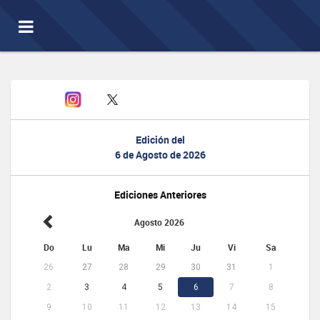
Toggle
navigation
Edición del
6 de Agosto de 2026
Ediciones Anteriores
Agosto 2026
Do
Lu
Ma
Mi
Ju
Vi
Sa
26
27
28
29
30
31
1
2
3
4
5
6
7
8
9
10
11
12
13
14
15