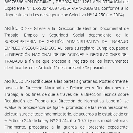
66976366-APN-DGD#MT y RE-2024-84111261-APN-DTD#JGM del
Expediente Nº EX-2024-66976435- -APN-DGD#MT, conforme a lo
dispuesto en la Ley de Negociación Colectiva Nº 14.250 (t.o 2004).
ARTÍCULO 2º.- Gírese a la Dirección de Gestión Documental de
Trabajo, Empleo y Seguridad Social dependiente de la
SUBSECRETARÍA DE GESTIÓN ADMINISTRATIVA DE TRABAJO,
EMPLEO Y SEGURIDAD SOCIAL, para su registro. Cumplido, pase a
la DIRECCIÓN NACIONAL DE RELACIONES Y REGULACIONES DEL
TRABAJO a fin de que proceda al registro de los instrumentos
identificados en el Artículo 1° de la presente Disposición.
ARTÍCULO 3°.- Notifíquese a las partes signatarias. Posteriormente,
pase a la Dirección Nacional de Relaciones y Regulaciones del
Trabajo, a los fines de que a través de la Dirección Técnica sobre
Regulación del Trabajo (ex Dirección de Normativa Laboral), se
evalúe la procedencia de fijar el promedio de las remuneraciones,
del cual surge el tope indemnizatorio, de acuerdo a lo establecido en
el Artículo 245 de la Ley Nº 20.744 (t.o. 1976) y sus modificatorias.
Finalmente, procédase a la guarda del presente expediente,