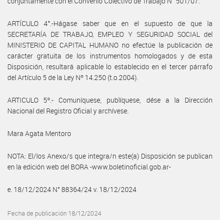
conjuntamente con el Convenio Colectivo de Trabajo N° 501/07.
ARTÍCULO 4°.-Hágase saber que en el supuesto de que la
SECRETARÍA DE TRABAJO, EMPLEO Y SEGURIDAD SOCIAL del
MINISTERIO DE CAPITAL HUMANO no efectúe la publicación de
carácter gratuita de los instrumentos homologados y de esta
Disposición, resultará aplicable lo establecido en el tercer párrafo
del Artículo 5 de la Ley Nº 14.250 (t.o.2004).
ARTICULO 5º.- Comuníquese, publíquese, dése a la Dirección
Nacional del Registro Oficial y archívese.
Mara Agata Mentoro
NOTA: El/los Anexo/s que integra/n este(a) Disposición se publican
en la edición web del BORA -www.boletinoficial.gob.ar-
e. 18/12/2024 N° 88364/24 v. 18/12/2024
Fecha de publicación 18/12/2024