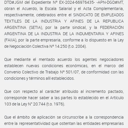
DTD#JGM del Expediente Nº EX-2024-66976435- -APN-DGD#MT,
obran el Acuerdo, la Escala Salarial y el Acta Complementaria,
respectivamente, celebrados entre el SINDICATO DE EMPLEADOS
TEXTILES DE LA INDUSTRIA Y AFINES DE LA REPUBLICA
ARGENTINA (SETIA), por la parte sindical, y la FEDERACIÓN
ARGENTINA DE LA INDUSTRIA DE LA INDUMENTARIA Y AFINES
(FAIIA), por la parte empresaria, conforme a lo dispuesto en la Ley
de Negociación Colectiva Nº 14.250 (t.o. 2004).
Que mediante el mentado acuerdo los agentes negociadores
establecen nuevas condiciones económicas, en el marco del
Convenio Colectivo de Trabajo Nº 501/07, de conformidad con las
condiciones y términos allí establecidos.
Que con respecto al carácter atribuido al incremento pactado,
corresponde hacer saber a las partes lo establecido en el Artículo
103 de la Ley N° 20.744 (t.o. 1976).
Que el ámbito de aplicación se circunscribe a la correspondencia
entre la representatividad que ostentan las entidades empresarias