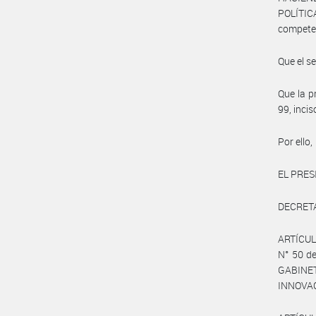
POLÍTI
compete
Que el s
Que la p
99, inci
Por ello,
EL PRES
DECRET
ARTÍCULO
N° 50 de
GABINET
INNOVAC