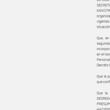
SECRETA
MINISTR
organiz
vigentes
situació
Que, en
segundo
incorpor
en el No
Persona
Decreto 
Que la p
que conf
Que la
DESREG
PRESUP
HACIEN