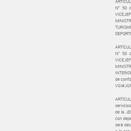
ARTÍCULO
N° 50 d
VICEJE
MINISTR
TURISM
DEPORT
ARTÍCULO
N° 50 d
VICEJE
MINISTR
INTERIO
de conf
VGI#JGM)
ARTÍCULO
servici
de la J
con depe
será des