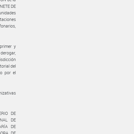
INETE DE
unidades
taciones
fonarios,
primer y
derogar,
isdicción
orial del
o por el
nizativas
ERIO DE
ONAL DE
ARÍA DE
SORA DE