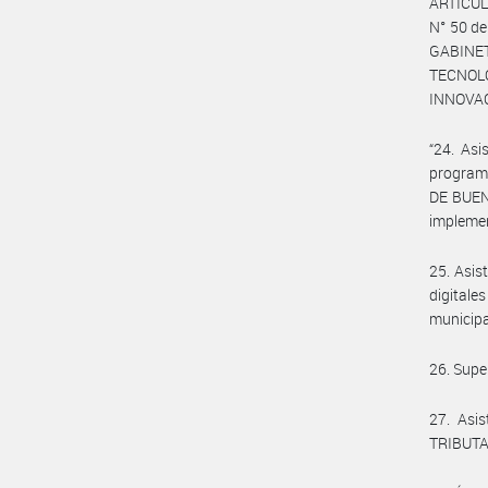
ARTÍCULO
N° 50 de
GABINE
TECNOL
INNOVAC
“24. Asi
programa
DE BUEN
implemen
25. Asis
digitale
municip
26. Supe
27. Asi
TRIBUTA