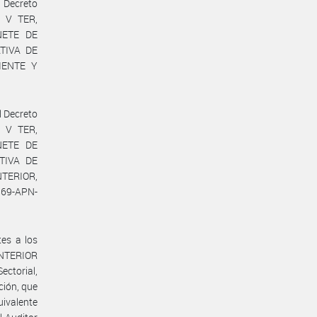
l Decreto
o V TER,
NETE DE
ATIVA DE
IENTE Y
l Decreto
o V TER,
NETE DE
ATIVA DE
NTERIOR,
869-APN-
tes a los
INTERIOR
ctorial,
ción, que
uivalente