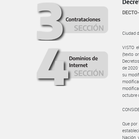
Decre
DECTO-
Ciudad 
VISTO e
(texto o
Decretos
de 2020 
su modif
modific
modific
octubre 
CONSID
Que por 
establec
Nación y