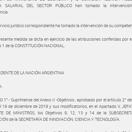
CA SALARIAL DEL SECTOR PÚBLICO han tomado la intervenció
ncia.
ervicio jurídico correspondiente ha tomado la intervención de su competen
resente medida se dicta en ejercicio de las atribuciones conferidas por el
so 1 de la CONSTITUCIÓN NACIONAL.
IDENTE DE LA NACIÓN ARGENTINA
A:
 1°.- Suprímense del Anexo II -Objetivos-, aprobado por el artículo 2° de
l 19 de diciembre de 2019 y sus modificatorios, en el Apartado V, JE
E DE MINISTROS, los Objetivos 9, 12, 13 y 14 de la SUBSECRE
IÓN de la SECRETARÍA DE INNOVACIÓN, CIENCIA Y TECNOLOGÍA.