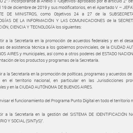
 2°.- Incorpóranse al Anexo II -Objetivos- aprobado por el artículo 2° de
l 19 de diciembre de 2019 y sus modificatorios, en el Apartado V – JE
TE DE MINISTROS, como Objetivos 24 a 27 de la SUBSECRET
OGÍAS DE LA INFORMACIÓN Y LAS COMUNICACIONES de la SECRET
IÓN, CIENCIA Y TECNOLOGÍA los siguientes:
stir a la Secretaría en la promoción de acuerdos federales y en el desa
s de asistencia técnica a los gobiernos provinciales, de la CIUDAD 
OS AIRES y municipales, así como a otros poderes del ESTADO NACIONA
tación de los productos y programas de la Secretaría.
tir a la Secretaría en la promoción de políticas, programas y acuerdos de 
s en el territorio nacional, en particular en las Jurisdicciones prov
ales y en la CIUDAD AUTÓNOMA DE BUENOS AIRES.
rvisar el funcionamiento del Programa Punto Digital en todo el territorio 
stir a la Secretaría en la gestión del SISTEMA DE IDENTIFICACIÓN 
RIO Y SOCIAL (SINTyS)”.