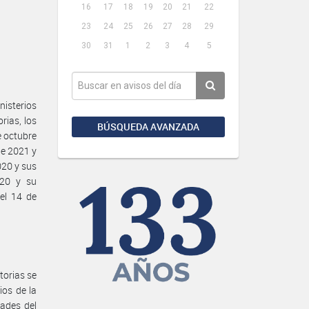
16
17
18
19
20
21
22
23
24
25
26
27
28
29
30
31
1
2
3
4
5
isterios
rias, los
BÚSQUEDA AVANZADA
e octubre
de 2021 y
020 y sus
020 y su
el 14 de
torias se
ios de la
dades del