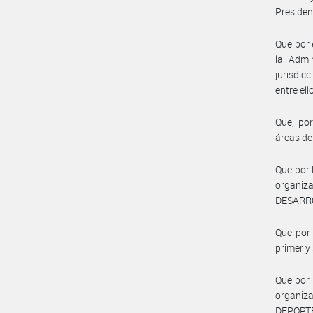
Presiden
Que por 
la Admi
jurisdic
entre el
Que, por
áreas d
Que por 
organiz
DESARR
Que por 
primer y
Que por 
organiz
DEPORT