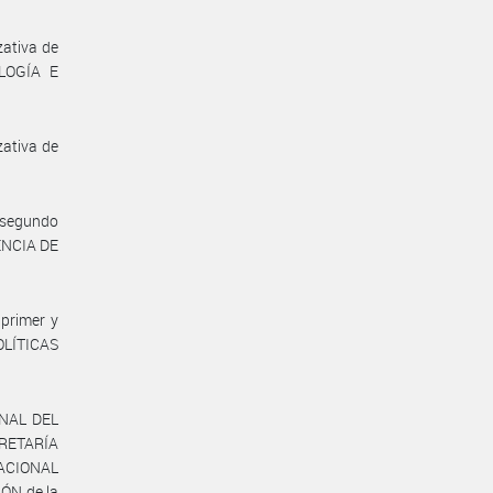
zativa de
OLOGÍA E
zativa de
y segundo
ENCIA DE
primer y
OLÍTICAS
ONAL DEL
CRETARÍA
NACIONAL
ÓN de la