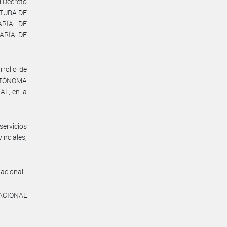
l Decreto
FATURA DE
ARÍA DE
ARÍA DE
rrollo de
AUTÓNOMA
L, en la
servicios
inciales,
nacional.
NACIONAL