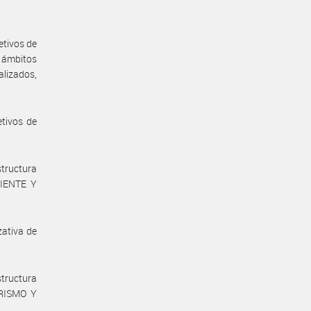
etivos de
 ámbitos
alizados,
etivos de
structura
BIENTE Y
zativa de
structura
URISMO Y