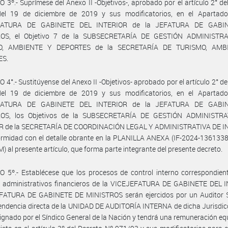
 3º.- Suprímese del Anexo II -Objetivos-, aprobado por el artículo 2° de
el 19 de diciembre de 2019 y sus modificatorios, en el Apartad
FATURA DE GABINETE DEL INTERIOR de la JEFATURA DE GABI
OS, el Objetivo 7 de la SUBSECRETARÍA DE GESTIÓN ADMINISTR
O, AMBIENTE Y DEPORTES de la SECRETARÍA DE TURISMO, AMB
ES.
 4°.- Sustitúyense del Anexo II -Objetivos- aprobado por el artículo 2° de
el 19 de diciembre de 2019 y sus modificatorios, en el Apartad
FATURA DE GABINETE DEL INTERIOR de la JEFATURA DE GABI
OS, los Objetivos de la SUBSECRETARÍA DE GESTIÓN ADMINISTR
R de la SECRETARÍA DE COORDINACIÓN LEGAL Y ADMINISTRATIVA DE I
ormidad con el detalle obrante en la PLANILLA ANEXA (IF-2024-136133
 al presente artículo, que forma parte integrante del presente decreto.
 5º.- Establécese que los procesos de control interno correspondien
os administrativos financieros de la VICEJEFATURA DE GABINETE DEL 
EFATURA DE GABINETE DE MINISTROS serán ejercidos por un Auditor Se
ndencia directa de la UNIDAD DE AUDITORÍA INTERNA de dicha Jurisdic
ignado por el Síndico General de la Nación y tendrá una remuneración eq