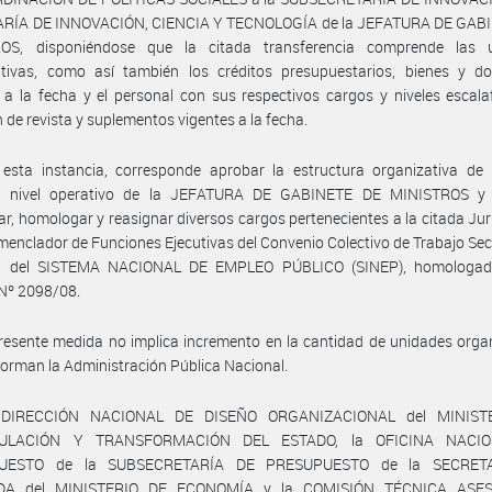
RÍA DE INNOVACIÓN, CIENCIA Y TECNOLOGÍA de la JEFATURA DE GAB
OS, disponiéndose que la citada transferencia comprende las 
ativas, como así también los créditos presupuestarios, bienes y do
 a la fecha y el personal con sus respectivos cargos y niveles escala
n de revista y suplementos vigentes a la fecha.
 esta instancia, corresponde aprobar la estructura organizativa de 
 nivel operativo de la JEFATURA DE GABINETE DE MINISTROS y 
ar, homologar y reasignar diversos cargos pertenecientes a la citada Jur
menclador de Funciones Ejecutivas del Convenio Colectivo de Trabajo Sect
l del SISTEMA NACIONAL DE EMPLEO PÚBLICO (SINEP), homologad
Nº 2098/08.
resente medida no implica incremento en la cantidad de unidades orga
orman la Administración Pública Nacional.
 DIRECCIÓN NACIONAL DE DISEÑO ORGANIZACIONAL del MINIST
ULACIÓN Y TRANSFORMACIÓN DEL ESTADO, la OFICINA NACI
UESTO de la SUBSECRETARÍA DE PRESUPUESTO de la SECRET
DA del MINISTERIO DE ECONOMÍA y la COMISIÓN TÉCNICA ASE