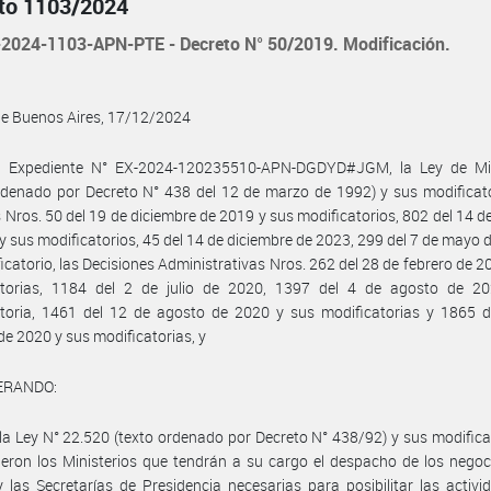
to 1103/2024
2024-1103-APN-PTE - Decreto N° 50/2019. Modificación.
de Buenos Aires, 17/12/2024
l Expediente N° EX-2024-120235510-APN-DGDYD#JGM, la Ley de Min
rdenado por Decreto N° 438 del 12 de marzo de 1992) y sus modificato
 Nros. 50 del 19 de diciembre de 2019 y sus modificatorios, 802 del 14 d
y sus modificatorios, 45 del 14 de diciembre de 2023, 299 del 7 de mayo 
icatorio, las Decisiones Administrativas Nros. 262 del 28 de febrero de 2
atorias, 1184 del 2 de julio de 2020, 1397 del 4 de agosto de 2
atoria, 1461 del 12 de agosto de 2020 y sus modificatorias y 1865 d
de 2020 y sus modificatorias, y
ERANDO:
la Ley N° 22.520 (texto ordenado por Decreto N° 438/92) y sus modifica
ieron los Ministerios que tendrán a su cargo el despacho de los negoc
 las Secretarías de Presidencia necesarias para posibilitar las activi