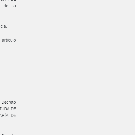
n de su
cia.
 artículo
l Decreto
FATURA DE
TARÍA DE