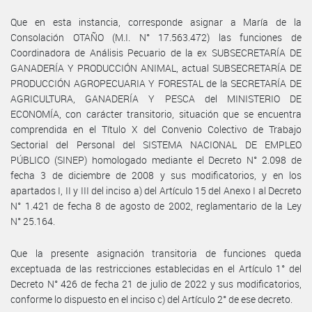
Que en esta instancia, corresponde asignar a María de la
Consolación OTAÑO (M.I. N° 17.563.472) las funciones de
Coordinadora de Análisis Pecuario de la ex SUBSECRETARÍA DE
GANADERÍA Y PRODUCCIÓN ANIMAL, actual SUBSECRETARÍA DE
PRODUCCIÓN AGROPECUARIA Y FORESTAL de la SECRETARÍA DE
AGRICULTURA, GANADERÍA Y PESCA del MINISTERIO DE
ECONOMÍA, con carácter transitorio, situación que se encuentra
comprendida en el Título X del Convenio Colectivo de Trabajo
Sectorial del Personal del SISTEMA NACIONAL DE EMPLEO
PÚBLICO (SINEP) homologado mediante el Decreto N° 2.098 de
fecha 3 de diciembre de 2008 y sus modificatorios, y en los
apartados I, II y III del inciso a) del Artículo 15 del Anexo I al Decreto
N° 1.421 de fecha 8 de agosto de 2002, reglamentario de la Ley
N° 25.164.
Que la presente asignación transitoria de funciones queda
exceptuada de las restricciones establecidas en el Artículo 1° del
Decreto N° 426 de fecha 21 de julio de 2022 y sus modificatorios,
conforme lo dispuesto en el inciso c) del Artículo 2° de ese decreto.