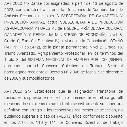
ARTÍCULO 1°.- Danse por asignadas, a partir del 13 de agosto de
2023, con carácter transitorio, las funciones de Coordinadora de
Análisis Pecuario de la ex SUBSECRETARÍA DE GANADERÍA Y
PRODUCCIÓN ANIMAL, actual SUBSECRETARÍA DE PRODUCCIÓN
AGROPECUARIA Y FORESTAL de la SECRETARÍA DE AGRICULTURA,
GANADERÍA Y PESCA del MINISTERIO DE ECONOMÍA, Nivel B,
Grado 0, Función Ejecutiva IV, a María de la Consolación OTAÑO
(M.I. N° 17.563.472), de la planta permanente, Nivel B, Grado 16,
Tramo Avanzado, Agrupamiento Profesional, en los términos del
Título X del SISTEMA NACIONAL DE EMPLEO PÚBLICO (SINEP),
aprobado por el Convenio Colectivo de Trabajo Sectorial
homologado mediante el Decreto N° 2.098 de fecha 3 de diciembre
de 2008 y sus modificatorios.
ARTÍCULO 2°.- Establécese que la asignación transitoria de
funciones dispuesta en el artículo precedente en el cargo allí
mencionado se extenderá hasta tanto se instrumente su cobertura
definitiva con arreglo a los respectivos regímenes de selección, no
pudiendo superar el plazo de TRES (3) años, conforme lo dispuesto
en los Artículos 110 y 111 del Convenio Colectivo de Trabajo