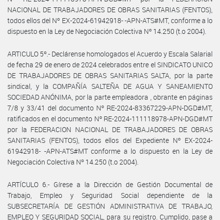
NACIONAL DE TRABAJADORES DE OBRAS SANITARIAS (FENTOS),
todos ellos del Nº EX-2024-61942918- -APN-ATS#MT, conforme a lo
dispuesto en la Ley de Negociación Colectiva Nº 14.250 (t.o 2004).
ARTICULO 5º.- Declárense homologados el Acuerdo y Escala Salarial
de fecha 29 de enero de 2024 celebrados entre el SINDICATO UNICO
DE TRABAJADORES DE OBRAS SANITARIAS SALTA, por la parte
sindical, y la COMPAÑÍA SALTEÑA DE AGUA Y SANEAMIENTO
SOCIEDAD ANÓNIMA, por la parte empleadora , obrante en páginas
7/8 y 33/41 del documento Nº RE-2024-83367229-APN-DGD#MT,
ratificados en el documento Nº RE-2024-111118978-APN-DGD#MT
por la FEDERACION NACIONAL DE TRABAJADORES DE OBRAS
SANITARIAS (FENTOS), todos ellos del Expediente Nº EX-2024-
61942918- -APN-ATS#MT conforme a lo dispuesto en la Ley de
Negociación Colectiva Nº 14.250 (t.o 2004).
ARTÍCULO 6.- Gírese a la Dirección de Gestión Documental de
Trabajo, Empleo y Seguridad Social dependiente de la
SUBSECRETARÍA DE GESTIÓN ADMINISTRATIVA DE TRABAJO,
EMPLEO Y SEGURIDAD SOCIAL, para su registro. Cumplido, pase a