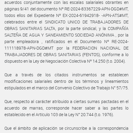
acuerdos conjuntamente con las escalas salariales obrantes en
páginas 9/41 del documento Nº RE-2024-83367229-APN-DGD#MT,
todos ellos del Expediente Nº EX-2024-61942918- -APN-ATS#MT,
celebrados entre el SINDICATO UNICO DE TRABAJADORES DE
OBRAS SANITARIAS SALTA, por la parte sindical, y la COMPAÑÍA
SALTEÑA DE AGUA Y SANEAMIENTO SOCIEDAD ANÓNIMA , por la
parte empleadora , ratificados en el Documento Nº RE-2024-
111118978-APN-DGD#MT por la FEDERACION NACIONAL DE
TRABAJADORES DE OBRAS SANITARIAS (FENTOS), conforme a lo
dispuesto en la Ley de Negociación Colectiva Nº 14.250 (t.o. 2004).
Que a través de los citados instrumentos se establecen
modificaciones salariales dentro de los términos y lineamientos
estipulados en el marco del Convenio Colectivo de Trabajo N° 57/75.
Que, respecto al carácter atribuido a ciertas sumas pactadas en el
acuerdo de marras, corresponde hacer saber a las partes lo
establecido en el Artículo 103 de la Ley N° 20.744 (t.o. 1976).
Que el ámbito de aplicación se circunscribe a la correspondencia