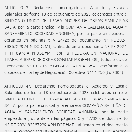
ARTICULO 3.- Declárense homologados el Acuerdo y Escalas
Salariales de fecha 18 de septiembre de 2023 celebrados entre el
SINDICATO UNICO DE TRABAJADORES DE OBRAS SANITARIAS
SALTA, por la parte sindical, y la COMPAÑÍA SALTEÑA DE AGUA Y
SANEAMIENTO SOCIEDAD ANÓNIMA, por la parte empleadora ,
obrantes en páginas 5 y 24/26 del documento Nº RE-2024-
83367229-APN-DGD#MT, ratificado en el documento Nº RE-2024-
111118978-APN-DGD#MT por la FEDERACION NACIONAL DE
TRABAJADORES DE OBRAS SANITARIAS (FENTOS), todos ellos del
Expediente Nº EX-2024-61942918- -APN-ATS#MT, conforme a lo
dispuesto en la Ley de Negociación Colectiva Nº 14.250 (t.o 2004).
ARTICULO 4º.- Declárense homologados el Acuerdo y Escala
Salariales de fecha 18 de octubre de 2023 celebrados entre el
SINDICATO UNICO DE TRABAJADORES DE OBRAS SANITARIAS
SALTA, por la parte sindical, y la empresa COMPAÑÍA SALTEÑA DE
AGUA Y SANEAMIENTO SOCIEDAD ANÓNIMA, por la parte
empleadora , obrante en las páginas 6 y 27/32 del documento
Nº RE-2024-83367229-APN-DGD#MT, ratificado en el documento
Nº RE-2024-111118978-APN-DGD#MT por la FEDERACION