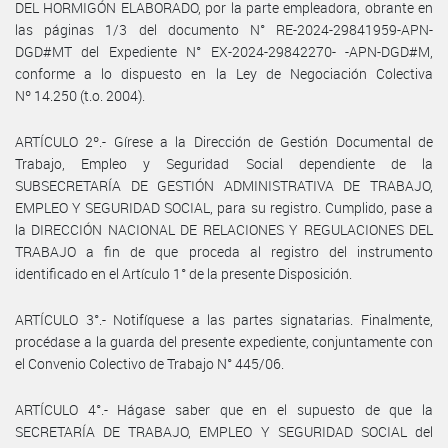
DEL HORMIGÓN ELABORADO, por la parte empleadora, obrante en
las páginas 1/3 del documento N° RE-2024-29841959-APN-
DGD#MT del Expediente N° EX-2024-29842270- -APN-DGD#M,
conforme a lo dispuesto en la Ley de Negociación Colectiva
Nº 14.250 (t.o. 2004).
ARTÍCULO 2º.- Gírese a la Dirección de Gestión Documental de
Trabajo, Empleo y Seguridad Social dependiente de la
SUBSECRETARÍA DE GESTIÓN ADMINISTRATIVA DE TRABAJO,
EMPLEO Y SEGURIDAD SOCIAL, para su registro. Cumplido, pase a
la DIRECCIÓN NACIONAL DE RELACIONES Y REGULACIONES DEL
TRABAJO a fin de que proceda al registro del instrumento
identificado en el Artículo 1° de la presente Disposición.
ARTÍCULO 3°.- Notifíquese a las partes signatarias. Finalmente,
procédase a la guarda del presente expediente, conjuntamente con
el Convenio Colectivo de Trabajo N° 445/06.
ARTÍCULO 4°.- Hágase saber que en el supuesto de que la
SECRETARÍA DE TRABAJO, EMPLEO Y SEGURIDAD SOCIAL del