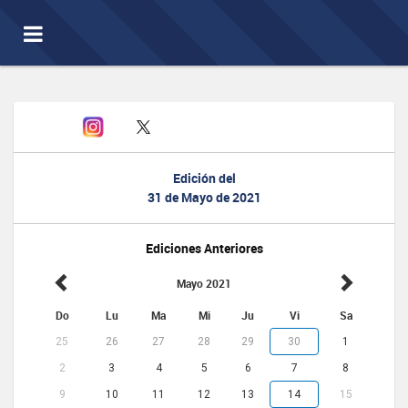
Toggle
navigation
Edición del
31 de Mayo de 2021
Ediciones Anteriores
Mayo 2021
Do
Lu
Ma
Mi
Ju
Vi
Sa
25
26
27
28
29
30
1
2
3
4
5
6
7
8
9
10
11
12
13
14
15