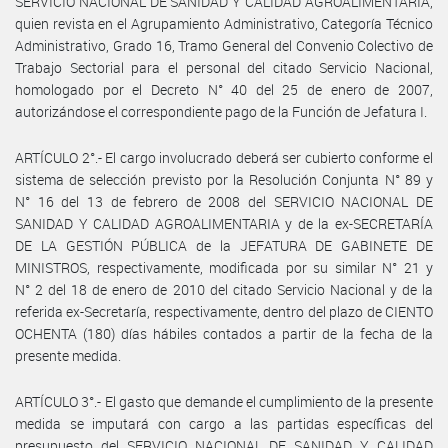
SERVICIO NACIONAL DE SANIDAD Y CALIDAD AGROALIMENTARIA,
quien revista en el Agrupamiento Administrativo, Categoría Técnico
Administrativo, Grado 16, Tramo General del Convenio Colectivo de
Trabajo Sectorial para el personal del citado Servicio Nacional,
homologado por el Decreto N° 40 del 25 de enero de 2007,
autorizándose el correspondiente pago de la Función de Jefatura I.
ARTÍCULO 2°.- El cargo involucrado deberá ser cubierto conforme el
sistema de selección previsto por la Resolución Conjunta N° 89 y
N° 16 del 13 de febrero de 2008 del SERVICIO NACIONAL DE
SANIDAD Y CALIDAD AGROALIMENTARIA y de la ex-SECRETARÍA
DE LA GESTIÓN PÚBLICA de la JEFATURA DE GABINETE DE
MINISTROS, respectivamente, modificada por su similar N° 21 y
N° 2 del 18 de enero de 2010 del citado Servicio Nacional y de la
referida ex-Secretaría, respectivamente, dentro del plazo de CIENTO
OCHENTA (180) días hábiles contados a partir de la fecha de la
presente medida.
ARTÍCULO 3°.- El gasto que demande el cumplimiento de la presente
medida se imputará con cargo a las partidas específicas del
presupuesto del SERVICIO NACIONAL DE SANIDAD Y CALIDAD