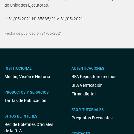
de Unidades Ejecutoras.
e. 31/05/2021 N° 35835/21 v. 31/05/2021
Fecha de publicación 31/05/2021
INSTITUCIONAL
AUTENTICACIONES
Misión, Visión e Historia
BFA Repositorio recibos
BFA Verificación
PRODUCTOS Y SERVICIOS
Firma digital
Tarifas de Publicación
FAQ Y TUTORIALES
SITIOS DE INTERÉS
Preguntas Frecuentes
Red de Boletines Oficiales
de la R. A.
CONTACTO