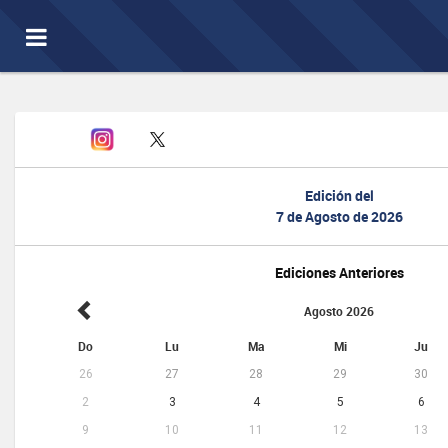
Toggle
navigation
Edición del
7 de Agosto de 2026
Ediciones Anteriores
Agosto 2026
Do
Lu
Ma
Mi
Ju
26
27
28
29
30
2
3
4
5
6
9
10
11
12
13