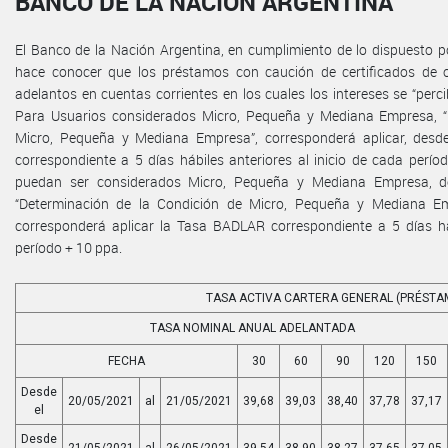
BANCO DE LA NACIÓN ARGENTINA
El Banco de la Nación Argentina, en cumplimiento de lo dispuesto por
hace conocer que los préstamos con caución de certificados de 
adelantos en cuentas corrientes en los cuales los intereses se “perc
Para Usuarios considerados Micro, Pequeña y Mediana Empresa, “
Micro, Pequeña y Mediana Empresa”, corresponderá aplicar, desd
correspondiente a 5 días hábiles anteriores al inicio de cada perí
puedan ser considerados Micro, Pequeña y Mediana Empresa, de
“Determinación de la Condición de Micro, Pequeña y Mediana Emp
corresponderá aplicar la Tasa BADLAR correspondiente a 5 días háb
período + 10 ppa.
TASA ACTIVA CARTERA GENERAL (PRÉSTA
TASA NOMINAL ANUAL ADELANTADA
FECHA
30
60
90
120
150
Desde
20/05/2021
al
21/05/2021
39,68
39,03
38,40
37,78
37,17
el
Desde
21/05/2021
al
26/05/2021
39,54
38,90
38,27
37,65
37,05