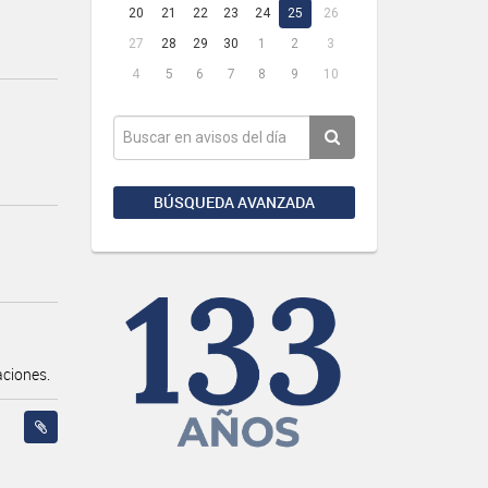
20
21
22
23
24
25
26
27
28
29
30
1
2
3
4
5
6
7
8
9
10
BÚSQUEDA AVANZADA
ciones.