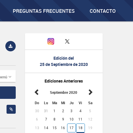
PREGUNTAS FRECUENTES
CONTACTO
Edición del
25 de Septiembre de 2020
menú
Ediciones Anteriores
Septiembre 2020
Do
Lu
Ma
Mi
Ju
Vi
Sa
30
31
1
2
3
4
5
6
7
8
9
10
11
12
13
14
15
16
17
18
19