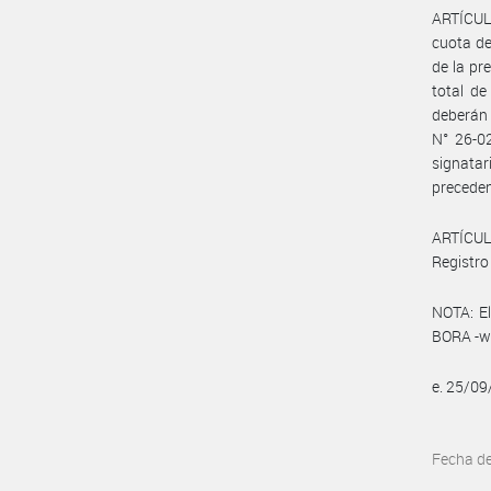
ARTÍCULO
cuota de
de la pr
total de
deberán 
N° 26-02
signatar
preceden
ARTÍCULO
Registro 
NOTA: El
BORA -ww
e. 25/0
Fecha d