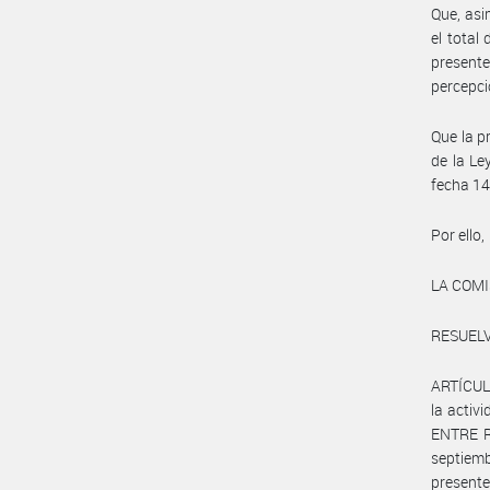
Que, asi
el total
presente
percepci
Que la p
de la Le
fecha 14
Por ello,
LA COM
RESUELV
ARTÍCULO
la acti
ENTRE RÍ
septiemb
presente