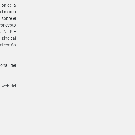
ión de la
 el marco
 sobre el
concepto
U.A.T.R.E
 sindical
retención
onal del
n web del