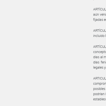
ARTÍCULO
aún venc
fijadas 
ARTÍCUL
incluido
ARTÍCUL
concepto
días al 
días fer
legales 
ARTICUL
comprome
posibles
podrían 
establec