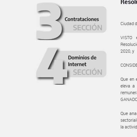
Resol
Ciudad 
VISTO 
Resoluci
2020, y
CONSID
Que en e
eleva a
remuner
GANADO 
Que anal
sectoria
la activ