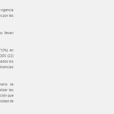
vigencia
s por las
o llevan
(10%) en
DÓS (22)
jados los
licencias
rario se
lizar las
ución que
esidad de