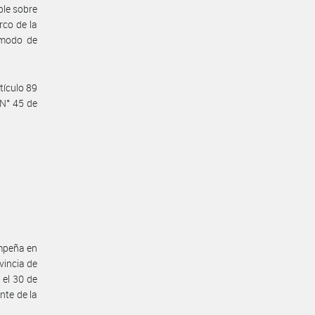
ble sobre
rco de la
y modo de
tículo 89
 N° 45 de
empeña en
incia de
 el 30 de
nte de la