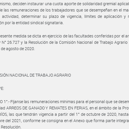
mismo, deciden instaurar una cuota aporte de solidaridad gremial aplica
 de las remuneraciones de los trabajadores que se desempeñan en el ma
 actividad, determinar su plazo de vigencia, límites de aplicación 
ón por la entidad sindical signataria.
resente medida se dicta en ejercicio de las facultades conferidas por el ar
y N° 26.727 y la Resolución de la Comisión Nacional de Trabajo Agrario
 de agosto de 2020.
ISIÓN NACIONAL DE TRABAJO AGRARIO
E:
 1°.- Fíjanse las remuneraciones mínimas para el personal que se des
vidad ARREOS DE GANADO Y REMATES EN FERIAS, en el ámbito de la Prov
OS, las que tendrán vigencia a partir del 1° de octubre de 2020, hasta
re del 2021, conforme se consigna en el Anexo que forma parte integra
 Resolución.