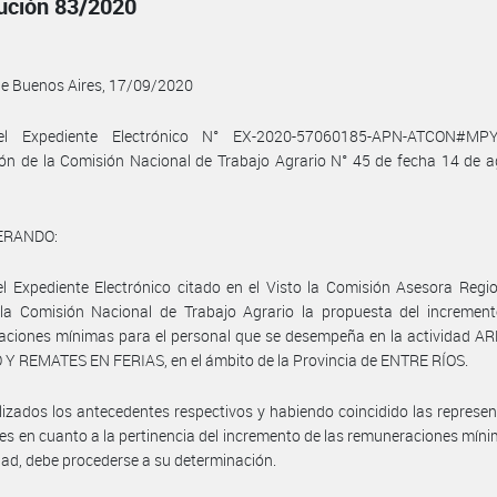
ución 83/2020
de Buenos Aires, 17/09/2020
el Expediente Electrónico N° EX-2020-57060185-APN-ATCON#MP
ón de la Comisión Nacional de Trabajo Agrario N° 45 de fecha 14 de 
ERANDO:
l Expediente Electrónico citado en el Visto la Comisión Asesora Regi
 la Comisión Nacional de Trabajo Agrario la propuesta del increment
aciones mínimas para el personal que se desempeña en la actividad A
Y REMATES EN FERIAS, en el ámbito de la Provincia de ENTRE RÍOS.
izados los antecedentes respectivos y habiendo coincidido las represe
les en cuanto a la pertinencia del incremento de las remuneraciones mín
idad, debe procederse a su determinación.