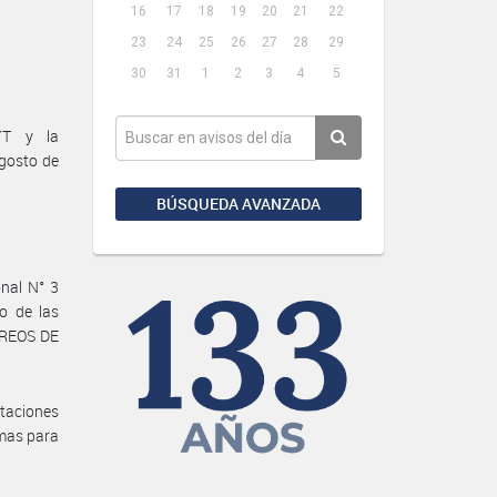
16
17
18
19
20
21
22
23
24
25
26
27
28
29
30
31
1
2
3
4
5
YT y la
agosto de
BÚSQUEDA AVANZADA
onal N° 3
o de las
RREOS DE
ntaciones
imas para