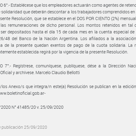
 6°.- Establécese que los empleadores actuarán como agentes de retenc
 solidaridad que deberán descontar a los trabajadores comprendidos en
esente Resolución, que se establece en el DOS POR CIENTO (2%) mensual
 las remuneraciones de dicho personal. Los montos retenidos en tal 
ser depositados hasta el día 15 de cada mes en la cuenta especial de 
6/48 del Banco de la Nación Argentina. Los afiliados a la asociación
ia de la presente quedan exentos de pago de la cuota solidaria. La 
temente establecida regirá por la vigencia de la presente Resolución.
 7°.- Regístrese, comuníquese, publíquese, dése a la Dirección Naci
Oficial y archívese. Marcelo Claudio Bellotti
/los Anexo/s que integra/n este(a) Resolución se publican en la edició
w.boletinoficial.gob.ar-
9/2020 N° 41485/20 v. 25/09/2020
e publicación 25/09/2020