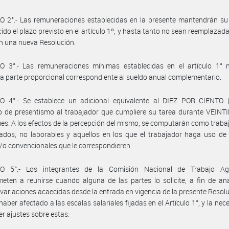
 2°.- Las remuneraciones establecidas en la presente mantendrán su 
ido el plazo previsto en el artículo 1º, y hasta tanto no sean reemplazada
en una nueva Resolución.
O 3°.- Las remuneraciones mínimas establecidas en el artículo 1° n
 la parte proporcional correspondiente al sueldo anual complementario.
O 4°.- Se establece un adicional equivalente al DIEZ POR CIENTO 
 de presentismo al trabajador que cumpliere su tarea durante VEINTI
mes. A los efectos de la percepción del mismo, se computarán como traba
iados, no laborables y aquellos en los que el trabajador haga uso de 
y/o convencionales que le correspondieren.
O 5°.- Los integrantes de la Comisión Nacional de Trabajo Ag
ten a reunirse cuando alguna de las partes lo solicite, a fin de ana
 variaciones acaecidas desde la entrada en vigencia de la presente Resol
haber afectado a las escalas salariales fijadas en el Artículo 1°, y la nec
er ajustes sobre estas.