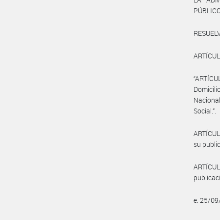
PÚBLIC
RESUELV
ARTÍCULO 
“ARTÍCUL
Domicili
Nacional
Social.”.
ARTÍCULO
su public
ARTÍCULO
publicac
e. 25/0