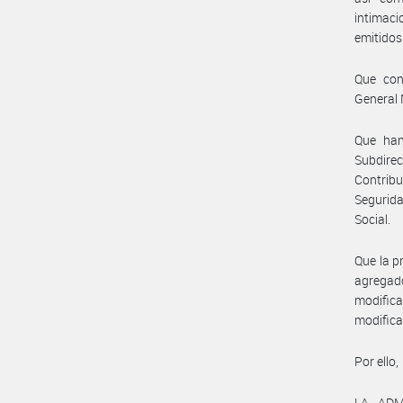
intimaci
emitidos
Que con
General 
Que han
Subdirec
Contrib
Segurida
Social.
Que la p
agregado
modifica
modifica
Por ello,
LA ADM