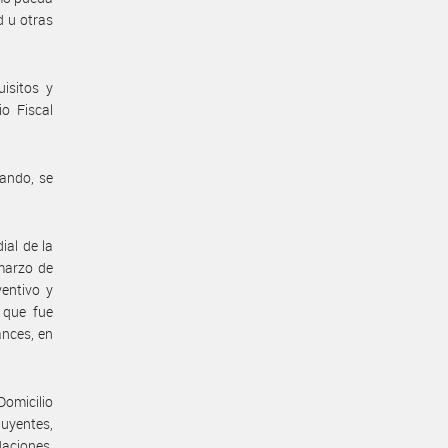
d u otras
isitos y
o Fiscal
ando, se
ial de la
marzo de
entivo y
 que fue
ances, en
Domicilio
buyentes,
aciones,