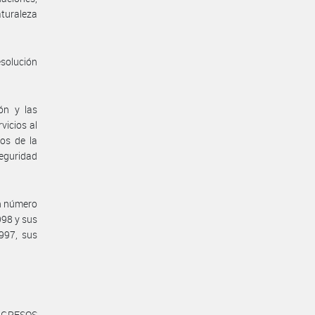
aturaleza
solución
ón y las
vicios al
os de la
Seguridad
in número
998 y sus
1997, sus
NGRESOS