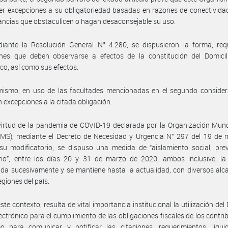
er excepciones a su obligatoriedad basadas en razones de conectivida
ancias que obstaculicen o hagan desaconsejable su uso.
iante la Resolución General N° 4.280, se dispusieron la forma, requ
ones que deben observarse a efectos de la constitución del Domicili
ico, así como sus efectos.
mismo, en uso de las facultades mencionadas en el segundo consider
n excepciones a la citada obligación.
irtud de la pandemia de COVID-19 declarada por la Organización Mund
OMS), mediante el Decreto de Necesidad y Urgencia N° 297 del 19 de 
u modificatorio, se dispuso una medida de “aislamiento social, prev
orio”, entre los días 20 y 31 de marzo de 2020, ambos inclusive, la
da sucesivamente y se mantiene hasta la actualidad, con diversos alc
egiones del país.
ste contexto, resulta de vital importancia institucional la utilización del 
lectrónico para el cumplimiento de las obligaciones fiscales de los contri
o para comunicar y notificar las citaciones, requerimientos, liquid