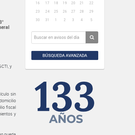
16
17
18
19
20
21
22
23
24
25
26
27
28
29
30
31
1
2
3
4
5
3°
neral
BÚSQUEDA AVANZADA
CTI, y
ículo sin
domicilio
io fiscal
mientos y
smo pueda