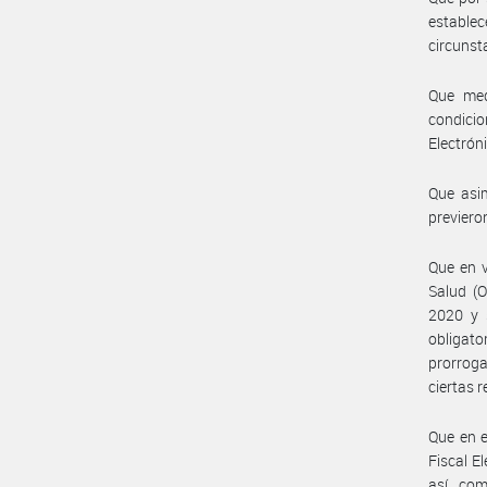
establec
circunst
Que med
condici
Electrón
Que asi
previero
Que en v
Salud (
2020 y s
obligat
prorroga
ciertas r
Que en e
Fiscal E
así com