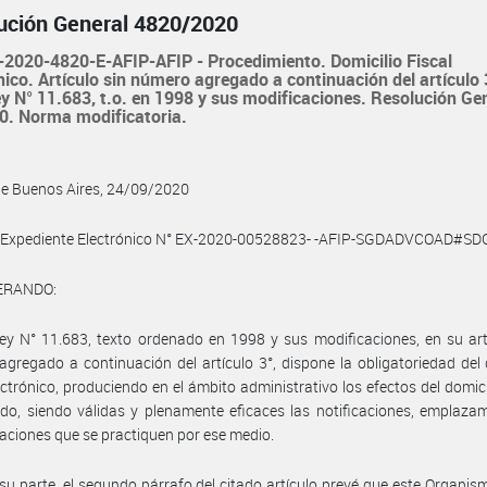
ución General 4820/2020
2020-4820-E-AFIP-AFIP - Procedimiento. Domicilio Fiscal
nico. Artículo sin número agregado a continuación del artículo 
ey N° 11.683, t.o. en 1998 y sus modificaciones. Resolución Ge
0. Norma modificatoria.
de Buenos Aires, 24/09/2020
l Expediente Electrónico N° EX-2020-00528823- -AFIP-SGDADVCOAD#SDG
ERANDO:
ey N° 11.683, texto ordenado en 1998 y sus modificaciones, en su art
gregado a continuación del artículo 3°, dispone la obligatoriedad del 
lectrónico, produciendo en el ámbito administrativo los efectos del domicil
ido, siendo válidas y plenamente eficaces las notificaciones, emplaza
ciones que se practiquen por ese medio.
su parte, el segundo párrafo del citado artículo prevé que este Organi