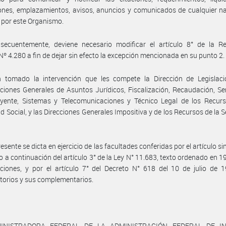
ones, emplazamientos, avisos, anuncios y comunicados de cualquier n
 por este Organismo.
secuentemente, deviene necesario modificar el artículo 8° de la Re
Nº 4.280 a fin de dejar sin efecto la excepción mencionada en su punto 2.
 tomado la intervención que les compete la Dirección de Legislaci
ciones Generales de Asuntos Jurídicos, Fiscalización, Recaudación, Ser
uyente, Sistemas y Telecomunicaciones y Técnico Legal de los Recurs
d Social, y las Direcciones Generales Impositiva y de los Recursos de la 
resente se dicta en ejercicio de las facultades conferidas por el artículo s
 a continuación del artículo 3° de la Ley N° 11.683, texto ordenado en 1
ciones, y por el artículo 7° del Decreto N° 618 del 10 de julio de 
torios y sus complementarios.
INISTRADORA FEDERAL DE LA ADMINISTRACIÓN FEDERAL DE I