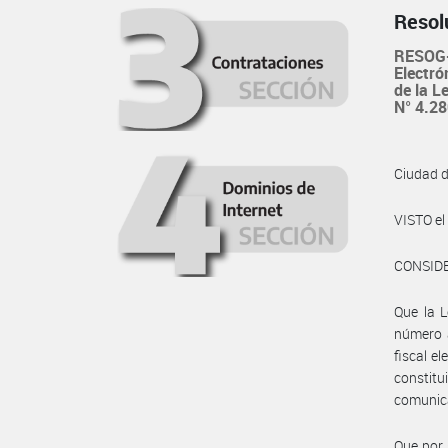
Resol
RESOG-
Electró
de la L
N° 4.28
Ciudad 
VISTO e
CONSID
Que la L
número a
fiscal e
constitu
comunica
Que por 