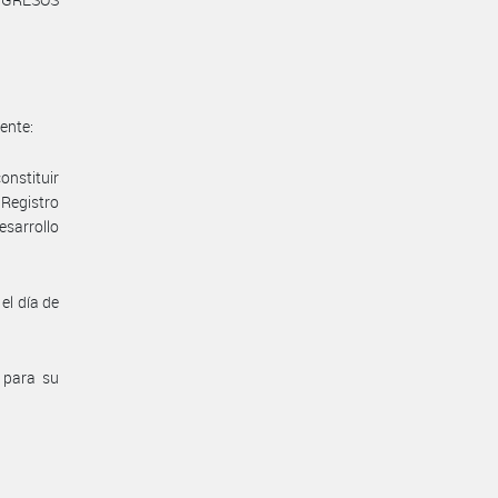
iente:
nstituir
Registro
esarrollo
el día de
l para su