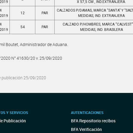
/2019
X 57,5 CM , IND.EXTRANJERA.
4
CALZADOS P/DAMAS, MARCA “SANTA” Y ”SALT
12
PAR
/2019
MEDIDAS, IND. EXTRANJERA
4
CALZADO P/HOMBRES, MARCA “CALVEST”,
54
PAR
/2019
MEDIDAS, IND. BRASILERA
amil Boutet, Administrador de Aduana.
9/2020 N° 41630/20 v. 25/09/2020
e publicación 25/09/2020
OS Y SERVICIOS
AUTENTICACIONES
de Publicación
BFA Repositorio recibos
BFA Verificación