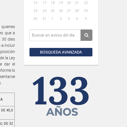
16
17
18
19
20
21
22
23
24
25
26
27
28
29
30
31
1
2
3
4
5
 quienes
es que a
e 30 días
a incluir
sposición
BÚSQUEDA AVANZADA
de la Ley
e dar el
nforme lo
esentarse
s.
ÍA
 DE 45,5
U, DE 32