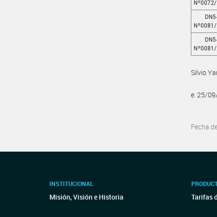
Nº0072
DN5
Nº0081
DN5
Nº0081
Silvio Y
e. 25/0
Fecha d
INSTITUCIONAL
PRODUCT
Misión, Visión e Historia
Tarifas 