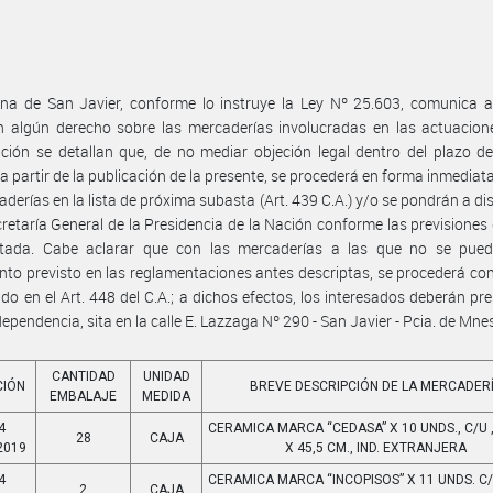
na de San Javier, conforme lo instruye la Ley Nº 25.603, comunica a
n algún derecho sobre las mercaderías involucradas en las actuacion
ción se detallan que, de no mediar objeción legal dentro del plazo d
 a partir de la publicación de la presente, se procederá en forma inmediata 
aderías en la lista de próxima subasta (Art. 439 C.A.) y/o se pondrán a di
cretaría General de la Presidencia de la Nación conforme las previsiones 
itada. Cabe aclarar que con las mercaderías a las que no se pued
nto previsto en las reglamentaciones antes descriptas, se procederá co
ido en el Art. 448 del C.A.; a dichos efectos, los interesados deberán pr
dependencia, sita en la calle E. Lazzaga Nº 290 - San Javier - Pcia. de Mne
CANTIDAD
UNIDAD
CIÓN
BREVE DESCRIPCIÓN DE LA MERCADER
EMBALAJE
MEDIDA
4
CERAMICA MARCA “CEDASA” X 10 UNDS., C/U ,
28
CAJA
2019
X 45,5 CM., IND. EXTRANJERA
4
CERAMICA MARCA “INCOPISOS” X 11 UNDS. C/
2
CAJA