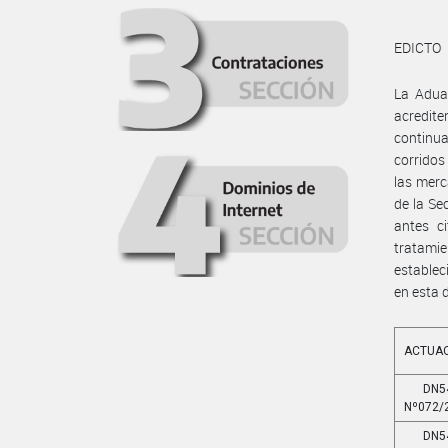
EDICTO
La Adua
acredite
continua
corridos
las merc
de la Se
antes c
tratamie
establec
en esta 
ACTUA
DN5
Nº072/
DN5