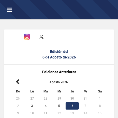
Toggle
navigation
Edición del
6 de Agosto de 2026
Ediciones Anteriores
Agosto 2026
Do
Lu
Ma
Mi
Ju
Vi
Sa
26
27
28
29
30
31
1
2
3
4
5
6
7
8
9
10
11
12
13
14
15