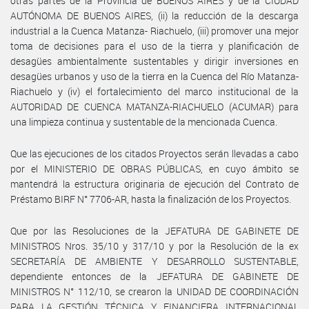
otras partes de la Provincia de BUENOS AIRES y de la CIUDAD
AUTÓNOMA DE BUENOS AIRES, (ii) la reducción de la descarga
industrial a la Cuenca Matanza- Riachuelo, (iii) promover una mejor
toma de decisiones para el uso de la tierra y planificación de
desagües ambientalmente sustentables y dirigir inversiones en
desagües urbanos y uso de la tierra en la Cuenca del Río Matanza-
Riachuelo y (iv) el fortalecimiento del marco institucional de la
AUTORIDAD DE CUENCA MATANZA-RIACHUELO (ACUMAR) para
una limpieza continua y sustentable de la mencionada Cuenca.
Que las ejecuciones de los citados Proyectos serán llevadas a cabo
por el MINISTERIO DE OBRAS PÚBLICAS, en cuyo ámbito se
mantendrá la estructura originaria de ejecución del Contrato de
Préstamo BIRF N° 7706-AR, hasta la finalización de los Proyectos.
Que por las Resoluciones de la JEFATURA DE GABINETE DE
MINISTROS Nros. 35/10 y 317/10 y por la Resolución de la ex
SECRETARÍA DE AMBIENTE Y DESARROLLO SUSTENTABLE,
dependiente entonces de la JEFATURA DE GABINETE DE
MINISTROS N° 112/10, se crearon la UNIDAD DE COORDINACIÓN
PARA LA GESTIÓN TÉCNICA Y FINANCIERA INTERNACIONAL