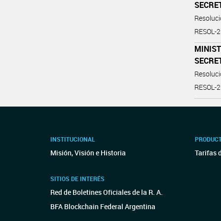
SECRE
Resoluc
RESOL-
MINIST
SECRE
Resoluc
RESOL-
INSTITUCIONAL
PRODUCT
Misión, Visión e Historia
Tarifas 
SITIOS DE INTERÉS
Red de Boletines Oficiales de la R. A.
BFA Blockchain Federal Argentina