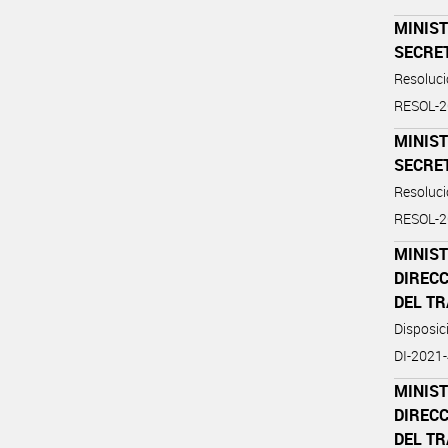
MINIST
SECRE
Resoluc
RESOL-
MINIST
SECRE
Resoluc
RESOL-
MINIST
DIREC
DEL T
Disposi
DI-202
MINIST
DIREC
DEL T