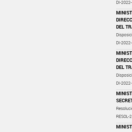
DI-202
MINIST
DIREC
DEL T
Disposi
DI-202
MINIST
DIREC
DEL T
Disposi
DI-202
MINIST
SECRE
Resoluc
RESOL-
MINIST