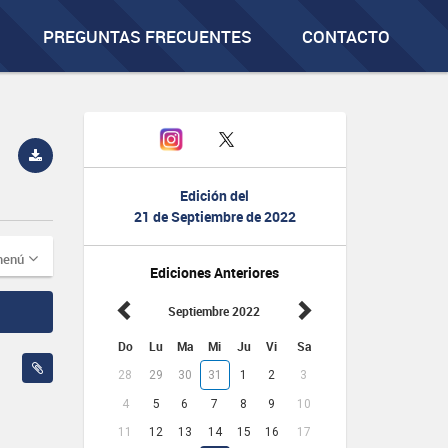
PREGUNTAS FRECUENTES
CONTACTO
Edición del
21 de Septiembre de 2022
menú
Ediciones Anteriores
Septiembre 2022
Do
Lu
Ma
Mi
Ju
Vi
Sa
28
29
30
31
1
2
3
4
5
6
7
8
9
10
11
12
13
14
15
16
17