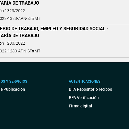
TARÍA DE TRABAJO
ión 1323/2022
2022-1323-APN-ST#MT
ERIO DE TRABAJO, EMPLEO Y SEGURIDAD SOCIAL -
TARÍA DE TRABAJO
ión 1280/2022
2022-1280-APN-ST#MT
OS Y SERVICIOS
AUTENTICACIONES
de Publicación
BFA Repositorio recibos
BFA Verificación
Firma digital