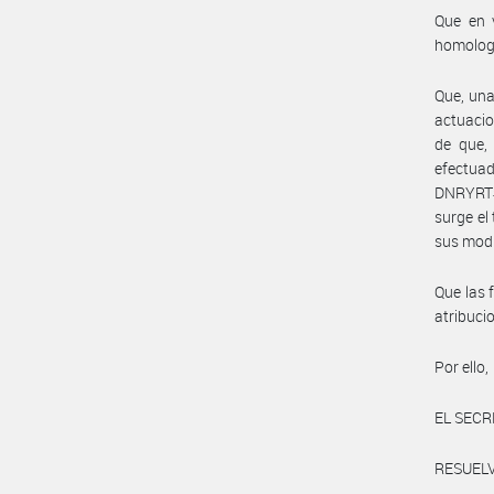
Que en v
homolog
Que, una
actuacio
de que, 
efectua
DNRYRT#M
surge el
sus modi
Que las 
atribuc
Por ello,
EL SECR
RESUELV