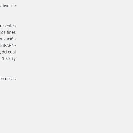
rativo de
presentes
los fines
orización
288-APN-
 del cual
. 1976) y
en de las