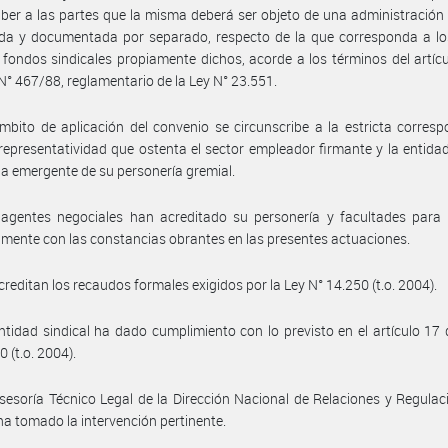
ber a las partes que la misma deberá ser objeto de una administración 
vada y documentada por separado, respecto de la que corresponda a l
 fondos sindicales propiamente dichos, acorde a los términos del artícu
N° 467/88, reglamentario de la Ley N° 23.551.
mbito de aplicación del convenio se circunscribe a la estricta corres
 representatividad que ostenta el sector empleador firmante y la entidad
ia emergente de su personería gremial.
 agentes negociales han acreditado su personería y facultades para 
amente con las constancias obrantes en las presentes actuaciones.
creditan los recaudos formales exigidos por la Ley N° 14.250 (t.o. 2004).
ntidad sindical ha dado cumplimiento con lo previsto en el artículo 17 
 (t.o. 2004).
sesoría Técnico Legal de la Dirección Nacional de Relaciones y Regulac
ha tomado la intervención pertinente.