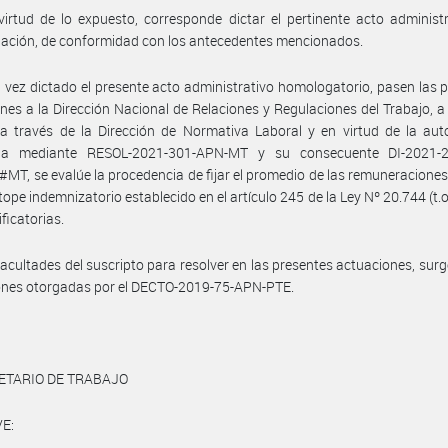
irtud de lo expuesto, corresponde dictar el pertinente acto administ
ación, de conformidad con los antecedentes mencionados.
 vez dictado el presente acto administrativo homologatorio, pasen las 
nes a la Dirección Nacional de Relaciones y Regulaciones del Trabajo, a 
a través de la Dirección de Normativa Laboral y en virtud de la aut
da mediante RESOL-2021-301-APN-MT y su consecuente DI-2021-
T, se evalúe la procedencia de fijar el promedio de las remuneraciones,
 tope indemnizatorio establecido en el artículo 245 de la Ley Nº 20.744 (t.o
ficatorias.
facultades del suscripto para resolver en las presentes actuaciones, surg
iones otorgadas por el DECTO-2019-75-APN-PTE.
ETARIO DE TRABAJO
E: