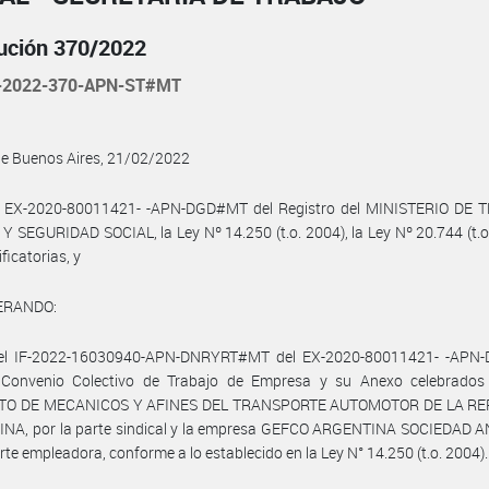
ución 370/2022
-2022-370-APN-ST#MT
de Buenos Aires, 21/02/2022
l EX-2020-80011421- -APN-DGD#MT del Registro del MINISTERIO DE 
 SEGURIDAD SOCIAL, la Ley Nº 14.250 (t.o. 2004), la Ley Nº 20.744 (t.o
ficatorias, y
ERANDO:
el IF-2022-16030940-APN-DNRYRT#MT del EX-2020-80011421- -AP
 Convenio Colectivo de Trabajo de Empresa y su Anexo celebrados 
ATO DE MECANICOS Y AFINES DEL TRANSPORTE AUTOMOTOR DE LA RE
NA, por la parte sindical y la empresa GEFCO ARGENTINA SOCIEDAD 
arte empleadora, conforme a lo establecido en la Ley N° 14.250 (t.o. 2004).