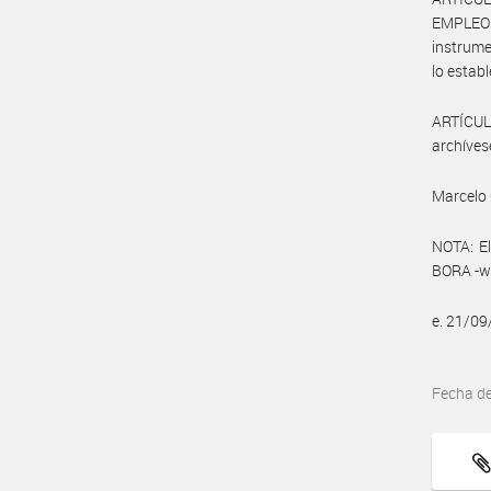
EMPLEO 
instrume
lo establ
ARTÍCULO
archíves
Marcelo 
NOTA: El
BORA -ww
e. 21/0
Fecha d