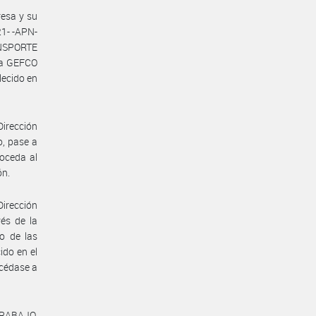
esa y su
1- -APN-
ANSPORTE
sa GEFCO
ecido en
Dirección
o, pase a
roceda al
ón.
Dirección
vés de la
o de las
ido en el
océdase a
TRABAJO,