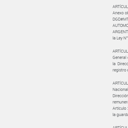
ARTÍCULO
Anexo o
DGD#MT 
AUTOMOT
ARGENTI
la Ley N°
ARTÍCULO
General 
la Direc
registro 
ARTÍCULO
Nacional
Direcció
remunera
Artículo
la guard
ARTÍCUL