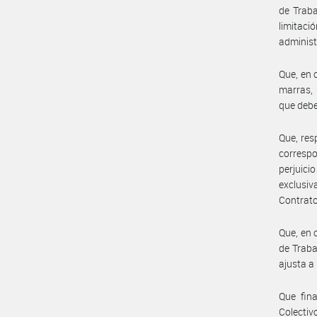
de Traba
limitaci
administ
Que, en 
marras, 
que deber
Que, res
correspo
perjuici
exclusiv
Contrato
Que, en 
de Traba
ajusta a
Que fina
Colectiv