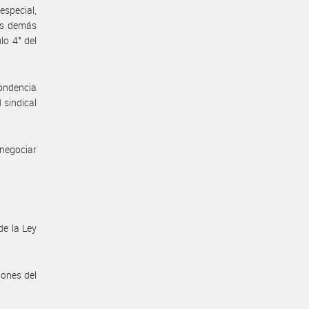
especial,
os demás
lo 4° del
pondencia
 sindical
negociar
de la Ley
iones del