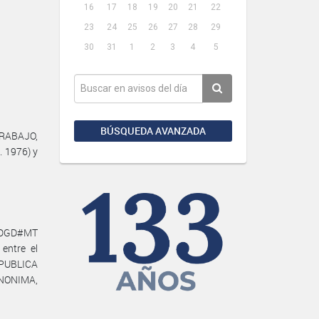
16
17
18
19
20
21
22
23
24
25
26
27
28
29
30
31
1
2
3
4
5
BÚSQUEDA AVANZADA
TRABAJO,
. 1976) y
N-DGD#MT
entre el
PUBLICA
ANONIMA,