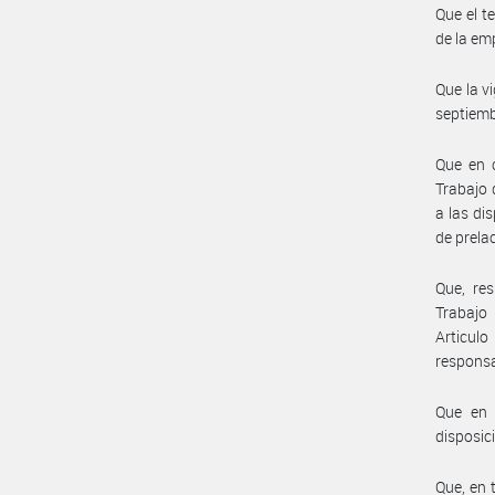
Que el t
de la em
Que la v
septiemb
Que en c
Trabajo 
a las di
de prela
Que, res
Trabajo 
Articul
responsa
Que en r
disposic
Que, en 