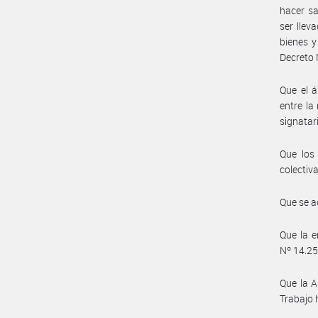
hacer sa
ser lle
bienes y
Decreto 
Que el á
entre la
signatar
Que los
colectiv
Que se a
Que la e
Nº 14.250
Que la A
Trabajo 