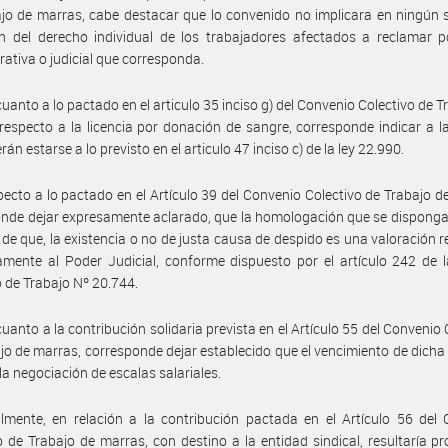
jo de marras, cabe destacar que lo convenido no implicara en ningún
ón del derecho individual de los trabajadores afectados a reclamar p
rativa o judicial que corresponda.
cuanto a lo pactado en el articulo 35 inciso g) del Convenio Colectivo de T
respecto a la licencia por donación de sangre, corresponde indicar a l
án estarse a lo previsto en el articulo 47 inciso c) de la ley 22.990.
pecto a lo pactado en el Artículo 39 del Convenio Colectivo de Trabajo d
nde dejar expresamente aclarado, que la homologación que se disponga 
o de que, la existencia o no de justa causa de despido es una valoración 
amente al Poder Judicial, conforme dispuesto por el artículo 242 de 
 de Trabajo Nº 20.744.
cuanto a la contribución solidaria prevista en el Artículo 55 del Convenio 
jo de marras, corresponde dejar establecido que el vencimiento de dicha
 la negociación de escalas salariales.
lmente, en relación a la contribución pactada en el Artículo 56 del
o de Trabajo de marras, con destino a la entidad sindical, resultaría p