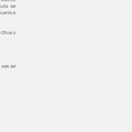
uita del
acuerdo a
Oficial y
n web del