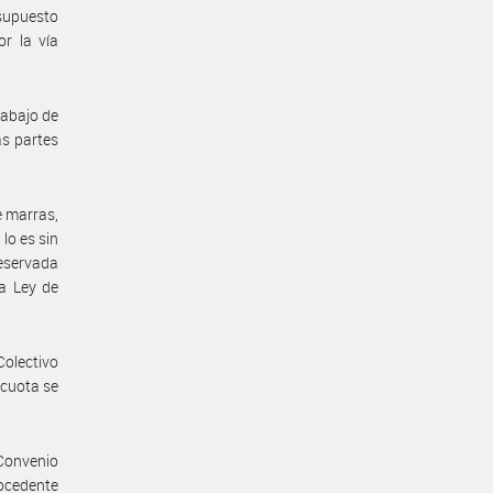
 supuesto
or la vía
rabajo de
as partes
e marras,
lo es sin
reservada
la Ley de
Colectivo
 cuota se
 Convenio
rocedente