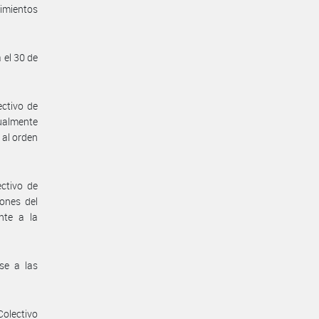
cimientos
 el 30 de
ectivo de
tualmente
 al orden
ectivo de
ones del
nte a la
se a las
Colectivo