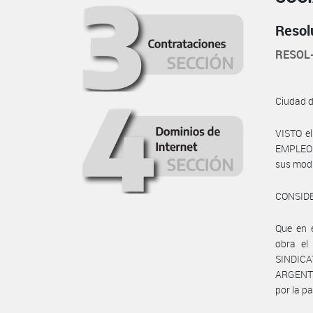
Resol
RESOL
Ciudad 
VISTO e
EMPLEO Y
sus modi
CONSID
Que en 
obra el
SINDIC
ARGENTI
por la p