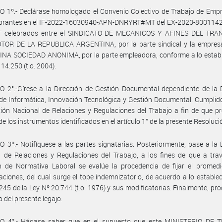
 1º.- Declárase homologado el Convenio Colectivo de Trabajo de Empr
brantes en el IF-2022-16030940-APN-DNRYRT#MT del EX-2020-8001142
celebrados entre el SINDICATO DE MECANICOS Y AFINES DEL TR
OR DE LA REPUBLICA ARGENTINA, por la parte sindical y la empre
NA SOCIEDAD ANONIMA, por la parte empleadora, conforme a lo establ
 14.250 (t.o. 2004).
 2°.-Gírese a la Dirección de Gestión Documental dependiente de la 
de Informática, Innovación Tecnológica y Gestión Documental. Cumplid
ción Nacional de Relaciones y Regulaciones del Trabajo a fin de que p
de los instrumentos identificados en el artículo 1° de la presente Resoluci
 3º.- Notifíquese a las partes signatarias. Posteriormente, pase a la 
 de Relaciones y Regulaciones del Trabajo, a los fines de que a tra
n de Normativa Laboral se evalúe la procedencia de fijar el promedi
ciones, del cual surge el tope indemnizatorio, de acuerdo a lo establec
 245 de la Ley Nº 20.744 (t.o. 1976) y sus modificatorias. Finalmente, pr
a del presente legajo.
O 4°.- Hágase saber que en el supuesto que este MINISTERIO DE 