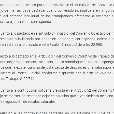
torno a la junta médica paritaria prevista en el artículo 21 del Convenio 
jo de marras, cabe destacar que lo convenido no implicara en ningún
ón del derecho individual de los trabajadores afectados a reclamar p
rativa o judicial que corresponda.
cuanto a lo pactado en el artículo 34 inciso g) del Convenio Colectivo de T
respecto a la licencia por donación de sangre, corresponde indicar a l
án estarse a lo previsto en el artículo 47 inciso c) de la ley 22.990.
pecto a lo pactado en el Artículo 37 del Convenio Colectivo de Trabajo d
nde dejar expresamente aclarado, que la homologación que se disponga 
o de que, la existencia o no de justa causa de despido es una valoración 
amente al Poder Judicial, conforme dispuesto por el artículo 242 de 
 de Trabajo Nº 20.744.
cuanto a la contribución solidaria prevista en el Artículo 52 del Convenio 
jo de marras, corresponde dejar establecido que el vencimiento de dicha
 la negociación de escalas salariales.
relación a las contribuciones pactadas en los Artículos 53 y 54 del