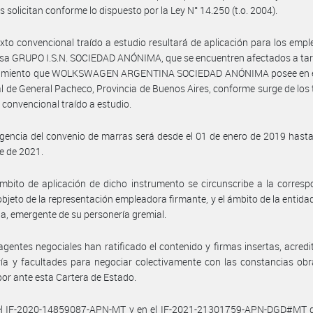
s solicitan conforme lo dispuesto por la Ley N° 14.250 (t.o. 2004).
exto convencional traído a estudio resultará de aplicación para los emp
sa GRUPO I.S.N. SOCIEDAD ANÓNIMA, que se encuentren afectados a tar
cimiento que WOLKSWAGEN ARGENTINA SOCIEDAD ANÓNIMA posee en e
al de General Pacheco, Provincia de Buenos Aires, conforme surge de los
o convencional traído a estudio.
igencia del convenio de marras será desde el 01 de enero de 2019 hasta
e de 2021.
mbito de aplicación de dicho instrumento se circunscribe a la corres
 objeto de la representación empleadora firmante, y el ámbito de la entidad
ia, emergente de su personería gremial.
agentes negociales han ratificado el contenido y firmas insertas, acred
ía y facultades para negociar colectivamente con las constancias ob
por ante esta Cartera de Estado.
el IF-2020-14859087-APN-MT y en el IF-2021-21301759-APN-DGD#MT d