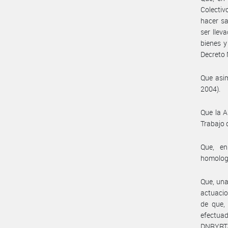
Colectiv
hacer sa
ser lle
bienes y
Decreto 
Que asim
2004).
Que la A
Trabajo 
Que, en
homolog
Que, una
actuacio
de que, 
efectua
DNRYRT#M