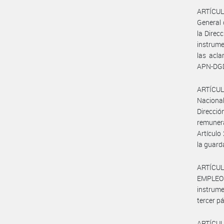
ARTÍCULO
General 
la Direc
instrume
las acl
APN-DGD
ARTÍCULO
Nacional
Direcció
remunera
Artículo
la guard
ARTÍCUL
EMPLEO 
instrume
tercer pá
ARTÍCULO