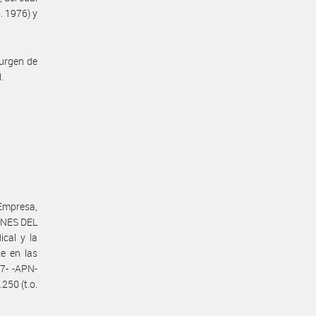
. 1976) y
surgen de
.
Empresa,
INES DEL
cal y la
e en las
7- -APN-
250 (t.o.