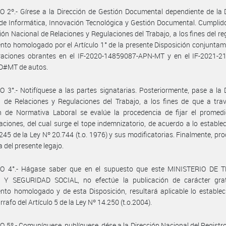
 2º.- Gírese a la Dirección de Gestión Documental dependiente de la 
de Informática, Innovación Tecnológica y Gestión Documental. Cumplid
ción Nacional de Relaciones y Regulaciones del Trabajo, a los fines del reg
nto homologado por el Artículo 1° de la presente Disposición conjunta
araciones obrantes en el IF-2020-14859087-APN-MT y en el IF-2021-2
#MT de autos.
 3°.- Notifíquese a las partes signatarias. Posteriormente, pase a la 
 de Relaciones y Regulaciones del Trabajo, a los fines de que a tra
n de Normativa Laboral se evalúe la procedencia de fijar el promedi
ciones, del cual surge el tope indemnizatorio, de acuerdo a lo establec
 245 de la Ley Nº 20.744 (t.o. 1976) y sus modificatorias. Finalmente, pr
a del presente legajo.
O 4°.- Hágase saber que en el supuesto que este MINISTERIO DE 
Y SEGURIDAD SOCIAL, no efectúe la publicación de carácter grat
nto homologado y de esta Disposición, resultará aplicable lo establec
rrafo del Artículo 5 de la Ley Nº 14.250 (t.o.2004).
 5º.- Comuníquese, publíquese, dése a la Dirección Nacional del Registro 