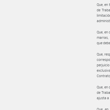
Que, en 
de Traba
limitaci
administ
Que, en 
marras, 
que deber
Que, res
correspo
perjuici
exclusiv
Contrato
Que, en 
de Traba
ajusta a
Que, en 