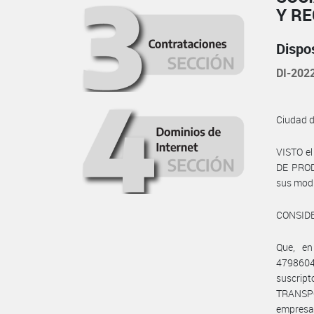
Y R
Dispo
DI-20
Ciudad 
VISTO e
DE PRODU
sus modif
CONSID
Que, en
4798604
suscrip
TRANSPO
empresa