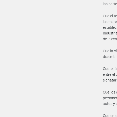
las parte
Que el t
la empre
estable
Industri
del plex
Que la v
diciembr
Que el á
entre el
signatar
Que los 
personer
autos y 
Que en 