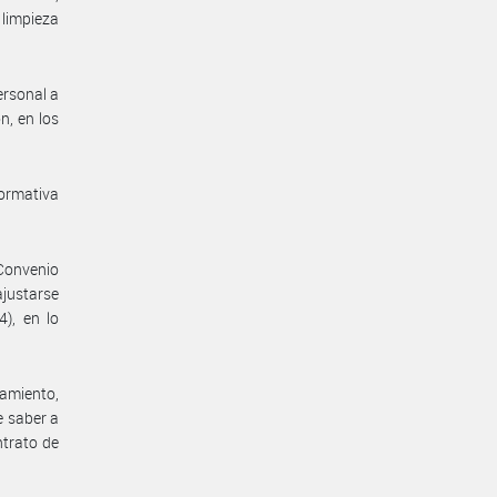
 limpieza
ersonal a
n, en los
normativa
 Convenio
ajustarse
4), en lo
namiento,
e saber a
ntrato de