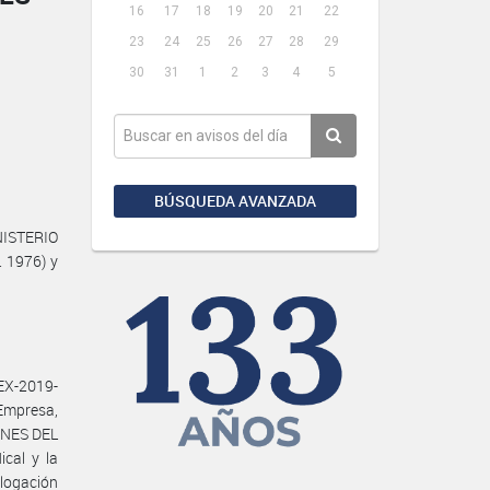
16
17
18
19
20
21
22
23
24
25
26
27
28
29
30
31
1
2
3
4
5
BÚSQUEDA AVANZADA
NISTERIO
. 1976) y
EX-2019-
Empresa,
INES DEL
cal y la
logación