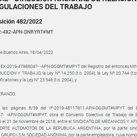
EGULACIONES DEL TRABAJO
sición 482/2022
22-482-APN-DNRYRT#MT
de Buenos Aires, 18/04/2022
l EX-2019-47986047- -APN-DGDMT#MPYT del Registro del entonces MI
CCION Y TRABAJO, la Ley Nº 14.250 (t.o. 2004), la Ley Nº 20.744 (t.o
icatorias y la Ley N° 23.546 (t.o. 2004), y
ERANDO:
 las páginas 8/39 del IF-2019-48117811-APN-DGDMT#MPYT del 
7- -APN-DGDMT#MPYT, obra el Convenio Colectivo de Trabajo de 
to el 21 de noviembre de 2018, entre el SINDICATO DE MECANICOS Y AF
RTE AUTOMOTOR DE LA REPUBLICA ARGENTINA, por la parte sindi
 GRUPO I.S.N. SOCIEDAD ANÓNIMA, por la parte empleadora, cuya homo