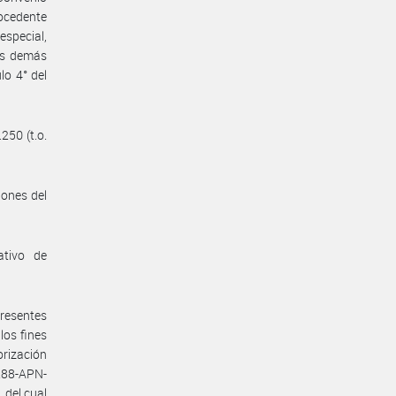
rocedente
especial,
os demás
lo 4° del
250 (t.o.
iones del
ativo de
presentes
los fines
orización
288-APN-
 del cual