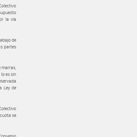
Colectivo
 supuesto
or la vía
rabajo de
as partes
e marras,
lo es sin
reservada
la Ley de
Colectivo
 cuota se
 Convenio