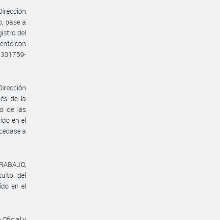
Dirección
o, pase a
istro del
mente con
1301759-
Dirección
vés de la
o de las
ido en el
océdase a
TRABAJO,
uito del
ido en el
Oficial y