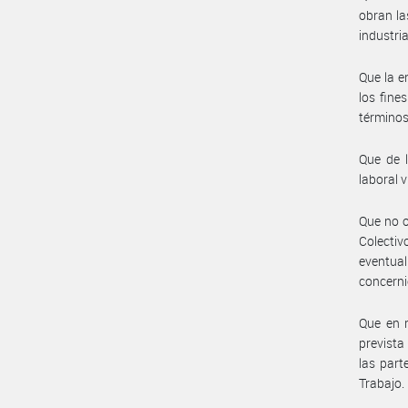
obran la
industri
Que la e
los fine
términos 
Que de l
laboral v
Que no o
Colectiv
eventual
concerni
Que en r
prevista
las part
Trabajo.