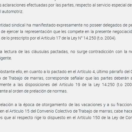
s aclaraciones efectuadas por las partes, respecto al servicio especial de
al automotriz.
ntidad sindical ha manifestado expresamente no poseer delegados de p
s de ejercer la representación que les compete en la presente negociació
de lo prescripto por el Artículo 17 de la Ley N° 14.250 (t.o. 2004).
a lectura de las cláusulas pactadas, no surge contradicción con la 
igente.
bstante ello, en cuanto a lo pactado en el Artículo 4, último párrafo del
o de Trabajo de marras, corresponde señalar que las partes deberán 
mente a las disposiciones del Articulo 19 de la Ley 14.250 (t.o 200
ente al orden de prelación de normas.
elación a la época de otorgamiento de las vacaciones y a su fraccio
 en el Artículo 15 del Convenio Colectivo de Trabajo de marras, cabe hac
es que al respecto rige lo dispuesto en el Artículo 150 de la Ley de Co