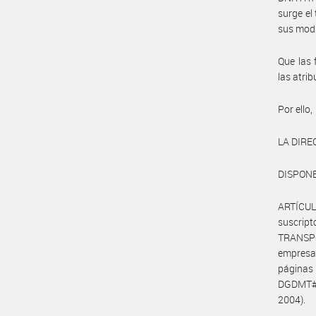
surge el
sus modi
Que las 
las atri
Por ello,
LA DIRE
DISPONE
ARTÍCUL
suscrip
TRANSPO
empresa
páginas
DGDMT#MP
2004).