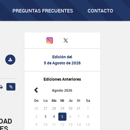
PREGUNTAS FRECUENTES
CONTACTO
Edición del
5 de Agosto de 2026
Ediciones Anteriores
Agosto 2026
Do
Lu
Ma
Mi
Ju
Vi
Sa
26
27
28
29
30
31
1
2
3
4
5
6
7
8
IDAD
9
10
11
12
13
14
15
NES