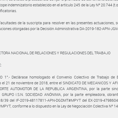
 tope indemnizatorio establecido en el artículo 245 de la Ley Nº 20.744 (t.o
ficatorias.
facultades de la suscripta para resolver en las presentes actuaciones, 
buciones otorgadas por la Decisión Administrativa DA-2019-182-APN-JGM
CTORA NACIONAL DE RELACIONES Y REGULACIONES DEL TRABAJO
:
O 1°.- Declárase homologado el Convenio Colectivo de Trabajo de 
to el 21 de noviembre de 2018, entre el SINDICATO DE MECANICOS Y AF
RTE AUTOMOTOR DE LA REPUBLICA ARGENTINA, por la parte sindi
 GRUPO I.S.N. SOCIEDAD ANÓNIMA, por la parte empleadora, obrant
 8/39 del IF-2019-48117811-APN-DGDMT#MPYT del EX-2019-4798604
YT, conforme a lo dispuesto en la Ley de Negociación Colectiva Nº 14.