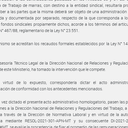
o de Trabajo de marras, con destino a la entidad sindical, resultaría p
ber a las partes que la misma deberá ser objeto de una administración 
vada y documentada por separado, respecto de la que corresponda a l
 fondos sindicales propiamente dichos, acorde a los términos del artícu
N° 467/88, reglamentario de la Ley N° 23.551.
ismo se acreditan los recaudos formales establecidos por la Ley N° 14.
sesoría Técnico Legal de la Dirección Nacional de Relaciones y Regulac
de este Ministerio, ha tomado la intervención que le compete.
 virtud de lo expuesto, correspondería dictar el acto administr
ación de conformidad con los antecedentes mencionados.
 vez dictado el presente acto administrativo homologatorio, pasen las 
nes a la Dirección Nacional de Relaciones y Regulaciones del Trabajo, a 
a través de la Dirección de Normativa Laboral y en virtud de la aut
da mediante RESOL-2021-301-APN-MT y su consecuente DI-2021-
T, se evalúe la procedencia de fijar el promedio de las remuneraciones,