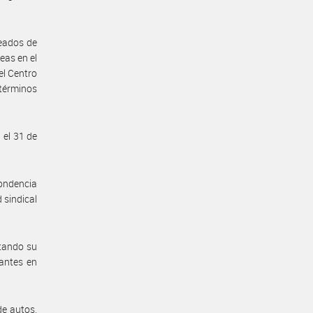
leados de
eas en el
l Centro
 términos
 el 31 de
pondencia
 sindical
itando su
rantes en
e autos,