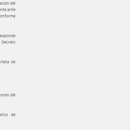
ación del
ente ante
 conforme
rresponde
 Decreto
rtera de
iones del
ativo de