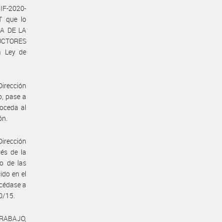
IF-2020-
 que lo
IA DE LA
UCTORES
a Ley de
Dirección
o, pase a
roceda al
ón.
Dirección
vés de la
o de las
ido en el
océdase a
0/15.
TRABAJO,