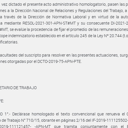
 vez dictado el presente acto administrativo homologatorio, pasen las 
nes a la Dirección Nacional de Relaciones y Regulaciones del Trabajo, a 
a través de la Dirección de Normativa Laboral y en virtud de la aut
da mediante RESOL-2021-301-APN-ST#MT y su consecuente DI-2021-
T, se evalúe la procedencia de fijar el promedio de las remuneraciones,
 tope indemnizatorio establecido en el artículo 245 de la Ley Nº 20.744 (t.o
ficatorias.
facultades del suscripto para resolver en las presentes actuaciones, surg
ones otorgadas por el DCTO-2019-75-APN-PTE.
ETARIO DE TRABAJO
E:
O 1°.- Declárase homologado el texto convencional que renueva el 
o de Trabajo N° 710/15, obrante en páginas 2/16 del IF-2019-1111255
-2019-111121457- -APN-MT que tramita conjuntamente con el E