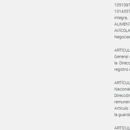
1051097
101435
integra
ALIMEN
AVÍCOLA
Negociac
ARTÍCULO
General 
la Direc
registro 
ARTÍCULO
Nacional
Direcció
remunera
Artículo
la guard
ARTÍCUL