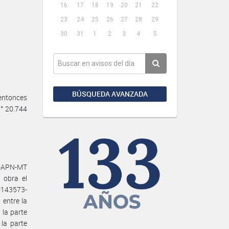
16
17
18
19
20
21
22
23
24
25
26
27
28
29
30
31
1
2
3
4
5
BÚSQUEDA AVANZADA
ntonces
° 20.744
 -APN-MT
 obra el
10143573-
entre la
la parte
la parte