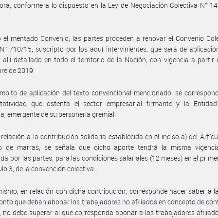
ra, conforme a lo dispuesto en la Ley de Negociación Colectiva N° 14.
 el mentado Convenio, las partes proceden a renovar el Convenio Col
N° 710/15, suscripto por los aquí intervinientes, que será de aplicació
 allí detallado en todo el territorio de la Nación, con vigencia a partir 
re de 2019.
mbito de aplicación del texto convencional mencionado, se correspon
ntatividad que ostenta el sector empresarial firmante y la Entidad 
ia, emergente de su personería gremial.
relación a la contribución solidaria establecida en el inciso a) del Artícu
o de marras, se señala que dicho aporte tendrá la misma vigenci
ida por las partes, para las condiciones salariales (12 meses) en el prime
ulo 3, de la convención colectiva.
ismo, en relación con dicha contribución, corresponde hacer saber a l
onto que deban abonar los trabajadores no afiliados en concepto de con
a, no debe superar al que corresponda abonar a los trabajadores afiliado