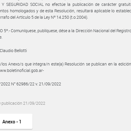
Y SEGURIDAD SOCIAL no efectúe la publicación de carácter gratuit
ntos homologados y de esta Resolución, resultará aplicable lo establec
rrafo del Artículo 5 de la Ley Nº 14.250 (t.o.2004).
 5º.- Comuníquese, publíquese, dése a la Dirección Nacional del Registro 
e.
Claudio Bellotti
/los Anexo/s que integra/n este(a) Resolución se publican en la edició
w.boletinoficial.gob.ar-
9/2022 N° 62986/22 v. 21/09/2022
e publicación 21/09/2022
Anexo - 1