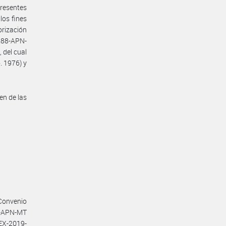
presentes
los fines
orización
288-APN-
 del cual
. 1976) y
en de las
Convenio
02-APN-MT
X-2019-