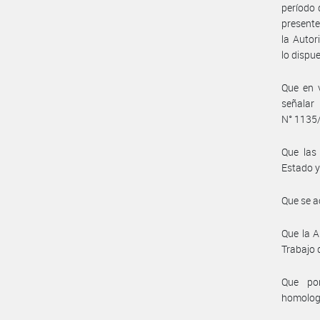
período 
presente
la Autor
lo dispu
Que en v
señalar
N° 1135
Que las 
Estado y
Que se a
Que la A
Trabajo 
Que por
homolog