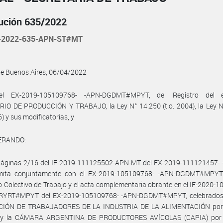
ución 635/2022
-2022-635-APN-ST#MT
de Buenos Aires, 06/04/2022
el EX-2019-105109768- -APN-DGDMT#MPYT, del Registro del e
RIO DE PRODUCCIÓN Y TRABAJO, la Ley N° 14.250 (t.o. 2004), la Ley N
6) y sus modificatorias, y
ERANDO:
páginas 2/16 del IF-2019-111125502-APN-MT del EX-2019-111121457-
mita conjuntamente con el EX-2019-105109768- -APN-DGDMT#MPYT
 Colectivo de Trabajo y el acta complementaria obrante en el IF-2020-
YRT#MPYT del EX-2019-105109768- -APN-DGDMT#MPYT, celebrados 
IÓN DE TRABAJADORES DE LA INDUSTRIA DE LA ALIMENTACIÓN por 
l y la CÁMARA ARGENTINA DE PRODUCTORES AVÍCOLAS (CAPIA) por 