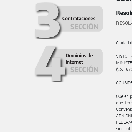
Resol
RESOL
Ciudad 
VISTO 
MINISTE
(t.o. 197
CONSID
Que en 
que tra
Convenio
APN-DNR
FEDERAC
sindica