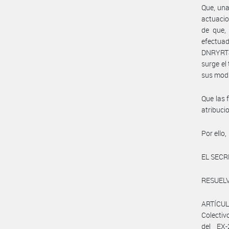
Que, una
actuacio
de que, 
efectua
DNRYRT#M
surge el
sus modi
Que las 
atribuci
Por ello,
EL SECR
RESUELV
ARTÍCUL
Colectiv
del EX