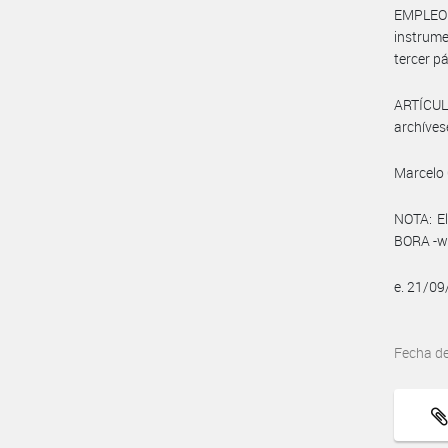
EMPLEO 
instrume
tercer pá
ARTÍCULO
archíves
Marcelo 
NOTA: El
BORA -ww
e. 21/0
Fecha d