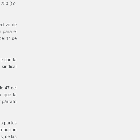
250 (t.o.
ectivo de
n para el
del 1° de
de con la
sindical
lo 47 del
a que la
r párrafo
as partes
tribución
s, de las