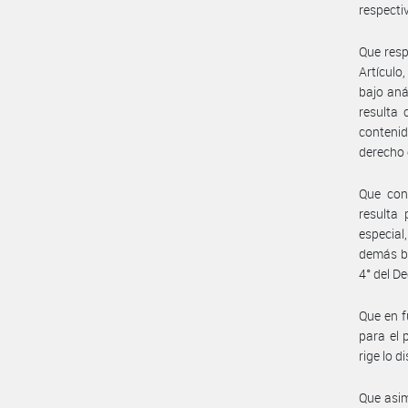
respecti
Que resp
Artículo
bajo aná
resulta
contenid
derecho 
Que con 
resulta 
especial
demás bi
4° del D
Que en fu
para el 
rige lo d
Que asim