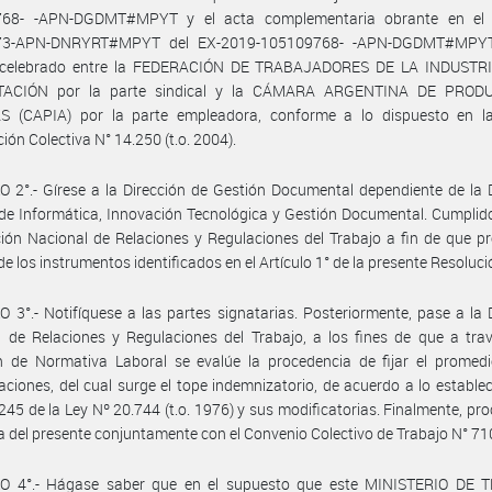
68- -APN-DGDMT#MPYT y el acta complementaria obrante en el 
73-APN-DNRYRT#MPYT del EX-2019-105109768- -APN-DGDMT#MPYT
, celebrado entre la FEDERACIÓN DE TRABAJADORES DE LA INDUSTR
TACIÓN por la parte sindical y la CÁMARA ARGENTINA DE PROD
S (CAPIA) por la parte empleadora, conforme a lo dispuesto en l
ión Colectiva N° 14.250 (t.o. 2004).
 2°.- Gírese a la Dirección de Gestión Documental dependiente de la 
de Informática, Innovación Tecnológica y Gestión Documental. Cumplid
ción Nacional de Relaciones y Regulaciones del Trabajo a fin de que p
de los instrumentos identificados en el Artículo 1° de la presente Resoluci
 3°.- Notifíquese a las partes signatarias. Posteriormente, pase a la 
 de Relaciones y Regulaciones del Trabajo, a los fines de que a tra
n de Normativa Laboral se evalúe la procedencia de fijar el promedi
ciones, del cual surge el tope indemnizatorio, de acuerdo a lo establec
 245 de la Ley Nº 20.744 (t.o. 1976) y sus modificatorias. Finalmente, pr
a del presente conjuntamente con el Convenio Colectivo de Trabajo N° 71
O 4°.- Hágase saber que en el supuesto que este MINISTERIO DE 