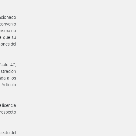
encionado
 convenio
 misma no
a que su
iones del
ículo 47,
stración
nda a los
 Artículo
e licencia
 respecto
pecto del