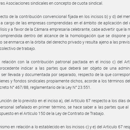
vas Asociaciones sindicales en concepto de cuota sindical.
ecto de la contribución convencional fijada en los incisos b) y d) del m
, a cargo de las empresas comprendidas en el ámbito de aplicación del
lisis y a favor de la Cámara empresaria celebrante, cabe advertir que la
 comprendida dentro del alcance de la homologación que se dispone y
o se enmarca en la órbita del derecho privado y resulta ajeno a las previs
colectivo de trabajo.
relación con la contribución patronal pactada en el inciso c) del Art
procedente indicar a las partes que deberá ser objeto de una admini
, ser llevada y documentada por separado, respecto de la que correspo
enes y fondos sindicales propiamente dichos, acorde a los términos del
ecreto N° 467/88, reglamentario de la Ley N° 23.551.
nción de lo previsto en el inciso a), del Artículo 67 respecto a los días d
personal señalado en primer término, se hace saber a las partes que al
ispuesto en el Artículo 150 de la Ley de Contrato de Trabajo.
ismo en relación a lo establecido en los incisos c) y e) del Articulo 67 res