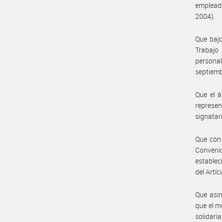
empleado
2004).
Que bajo
Trabajo 
personal
septiemb
Que el á
represe
signatar
Que con 
Conveni
establec
del Artíc
Que asim
que el m
solidari