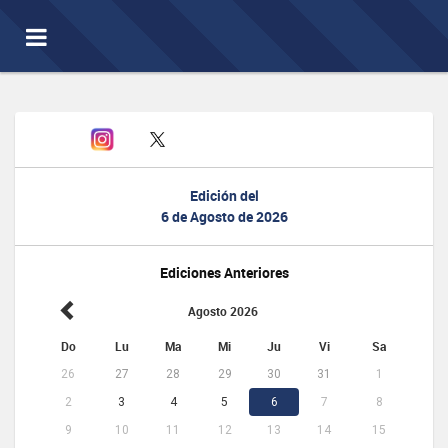
Toggle
navigation
Edición del
6 de Agosto de 2026
Ediciones Anteriores
Agosto 2026
Do
Lu
Ma
Mi
Ju
Vi
Sa
26
27
28
29
30
31
1
2
3
4
5
6
7
8
9
10
11
12
13
14
15