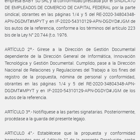
empresa BABY SU SRL y la conformidad prestada por el SINDICATO
DE EMPLEADOS DE COMERCIO DE CAPITAL FEDERAL por la parte
sindical, obrantes en las páginas 1/4 y 5 del RE-2020-34804348-
APN-DGDMT#MPYT y en IF-2020-54310129-APN-DGDYD#JGM de
los autos de la referencia, conforme a los términos del artículo 223
bis de la Ley N° 20.744 (t.o. 1976.
ARTÍCULO 2º.- Gírese a la Dirección de Gestión Documental
dependiente de la Dirección General de Informática, Innovación
Tecnológica y Gestión Documental. Cumplido, pase a la Dirección
Nacional de Relaciones y Regulaciones del Trabajo a los fines del
registro de la propuesta, nómina de personal y conformidad,
obrantes en las páginas 1/4 y 5 del RE-2020-34804348-APN-
DGDMT#MPYT y en IF-2020-54310129-APN-DGDYD#JGM de los
autos de la referencia.
ARTÍCULO 3º.- Notifíquese a las partes signatarias. Posteriormente,
procédase a la guarda del presente legajo.
ARTICULO 4°.- Establécese que la propuesta y conformidad
homologados por el Artículo 1° de la presente Resolución, serán