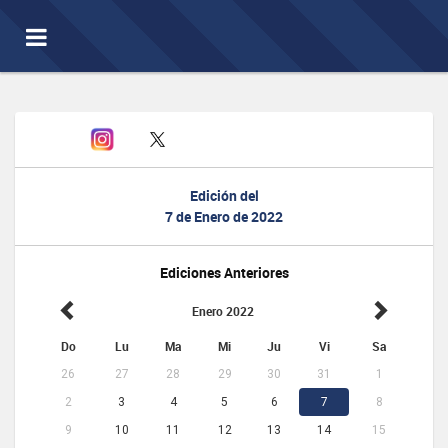
Toggle
navigation
Edición del
7 de Enero de 2022
Ediciones Anteriores
Enero 2022
Do
Lu
Ma
Mi
Ju
Vi
Sa
26
27
28
29
30
31
1
2
3
4
5
6
7
8
9
10
11
12
13
14
15