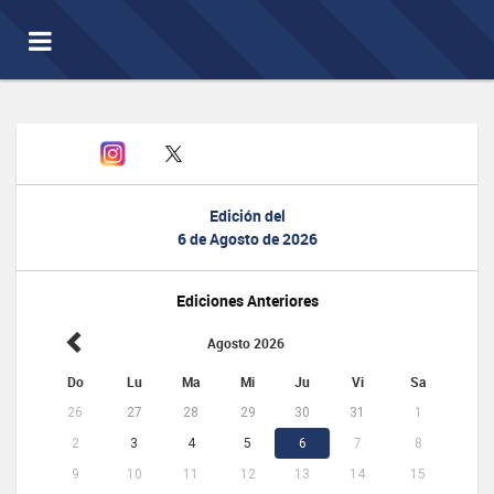
Toggle
navigation
Edición del
6 de Agosto de 2026
Ediciones Anteriores
Agosto 2026
Do
Lu
Ma
Mi
Ju
Vi
Sa
26
27
28
29
30
31
1
2
3
4
5
6
7
8
9
10
11
12
13
14
15