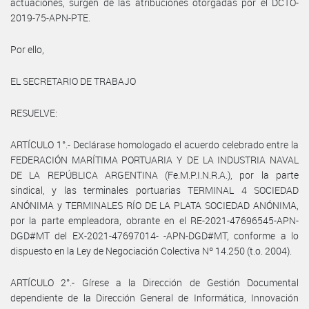
actuaciones, surgen de las atribuciones otorgadas por el DCTO-
2019-75-APN-PTE.
Por ello,
EL SECRETARIO DE TRABAJO
RESUELVE:
ARTÍCULO 1°.- Declárase homologado el acuerdo celebrado entre la
FEDERACIÓN MARÍTIMA PORTUARIA Y DE LA INDUSTRIA NAVAL
DE LA REPÚBLICA ARGENTINA (Fe.M.P.I.N.R.A.), por la parte
sindical, y las terminales portuarias TERMINAL 4 SOCIEDAD
ANÓNIMA y TERMINALES RÍO DE LA PLATA SOCIEDAD ANÓNIMA,
por la parte empleadora, obrante en el RE-2021-47696545-APN-
DGD#MT del EX-2021-47697014- -APN-DGD#MT, conforme a lo
dispuesto en la Ley de Negociación Colectiva Nº 14.250 (t.o. 2004).
ARTÍCULO 2°.- Gírese a la Dirección de Gestión Documental
dependiente de la Dirección General de Informática, Innovación