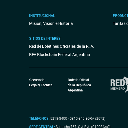
INSTITUCIONAL
PRODUCT
Misión, Visión e Historia
Tarifas 
SITIOS DE INTERÉS
Red de Boletines Oficiales de la R. A.
BFA Blockchain Federal Argentina
Secretaría
Boletín Oficial
Legal y Técnica
de la República
Argentina
TELÉFONOS:
5218-8400 - 0810-345-BORA (2672)
SEDE CENTRAL:
Suipacha 767, C.A.B.A. (C1008AAO)