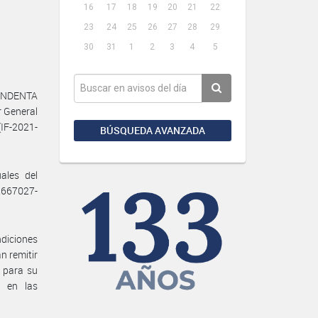
16
17
18
19
20
21
22
23
24
25
26
27
28
29
30
31
1
2
3
4
5
TENDENTA
 General
(IF-2021-
BÚSQUEDA AVANZADA
ales del
2667027-
diciones
n remitir
r para su
s en las