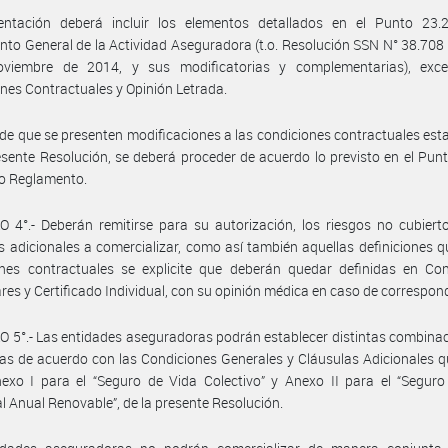
entación deberá incluir los elementos detallados en el Punto 23.2.
to General de la Actividad Aseguradora (t.o. Resolución SSN N° 38.708
viembre de 2014, y sus modificatorias y complementarias), exc
nes Contractuales y Opinión Letrada.
de que se presenten modificaciones a las condiciones contractuales est
esente Resolución, se deberá proceder de acuerdo lo previsto en el Punt
do Reglamento.
 4°.- Deberán remitirse para su autorización, los riesgos no cubiert
s adicionales a comercializar, como así también aquellas definiciones q
ones contractuales se explicite que deberán quedar definidas en Con
ares y Certificado Individual, con su opinión médica en caso de correspon
 5°.- Las entidades aseguradoras podrán establecer distintas combina
as de acuerdo con las Condiciones Generales y Cláusulas Adicionales 
exo I para el “Seguro de Vida Colectivo” y Anexo II para el “Seguro
al Anual Renovable”, de la presente Resolución.