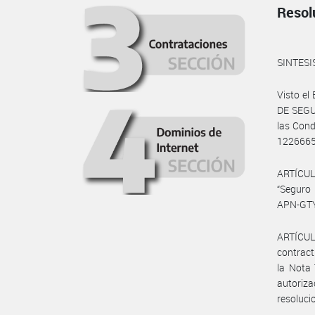
Resol
SINTESI
Visto e
DE SEGU
las Cond
1226665
ARTÍCUL
“Seguro
APN-GTYN
ARTÍCUL
contract
la Nota 
autoriz
resoluci