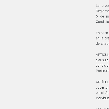
La pres
Reglamen
6 de no
Condicio
En caso 
en la pr
del cita
ARTÍCULO
cláusula
condici
Particul
ARTÍCULO
cobertur
en el An
Individu