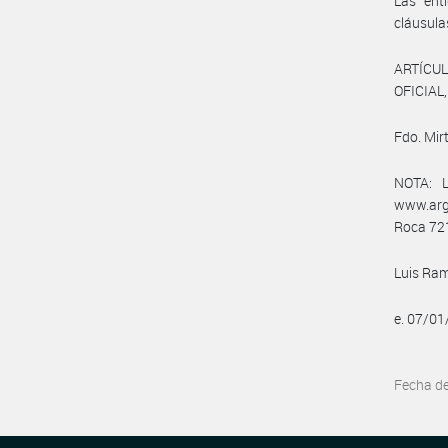
Las ent
cláusula
ARTÍCUL
OFICIAL,
Fdo. Mir
NOTA: L
www.arg
Roca 721
Luis Ram
e. 07/01
Fecha d