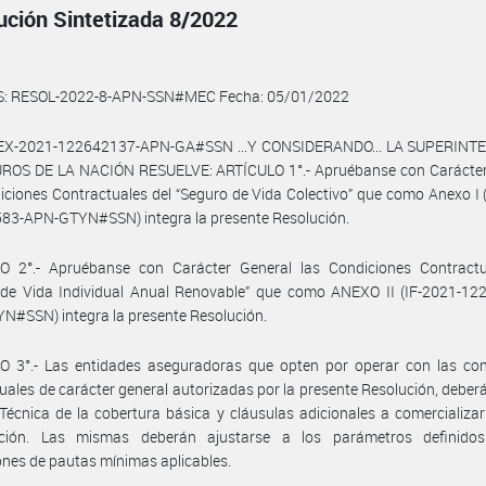
ución Sintetizada 8/2022
S: RESOL-2022-8-APN-SSN#MEC Fecha: 05/01/2022
l EX-2021-122642137-APN-GA#SSN ...Y CONSIDERANDO... LA SUPERIN
ROS DE LA NACIÓN RESUELVE: ARTÍCULO 1°.- Apruébanse con Carácter
iciones Contractuales del “Seguro de Vida Colectivo” que como Anexo I 
83-APN-GTYN#SSN) integra la presente Resolución.
O 2°.- Apruébanse con Carácter General las Condiciones Contractu
 de Vida Individual Anual Renovable” que como ANEXO II (IF-2021-12
#SSN) integra la presente Resolución.
O 3°.- Las entidades aseguradoras que opten por operar con las con
uales de carácter general autorizadas por la presente Resolución, deberá
Técnica de la cobertura básica y cláusulas adicionales a comercializa
ación. Las mismas deberán ajustarse a los parámetros definido
ones de pautas mínimas aplicables.