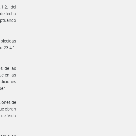
1.2. del
 de fecha
eptuando
ablecidas
o 23.4.1.
os de las
ue en las
diciones
der.
ciones de
que obran
 de Vida