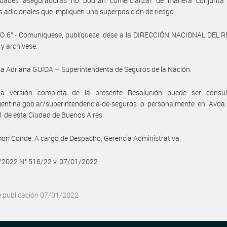
idades aseguradoras no podrán comercializar de manera conjunta 
s adicionales que impliquen una superposición de riesgo.
O 6°.- Comuníquese, publíquese, dése a la DIRECCIÓN NACIONAL DEL 
 y archívese.
ta Adriana GUIDA – Superintendenta de Seguros de la Nación.
a versión completa de la presente Resolución puede ser consu
entina.gob.ar/superintendencia-de-seguros o personalmente en Avda. 
 de esta Ciudad de Buenos Aires.
on Conde, A cargo de Despacho, Gerencia Administrativa.
/2022 N° 516/22 v. 07/01/2022
e publicación 07/01/2022