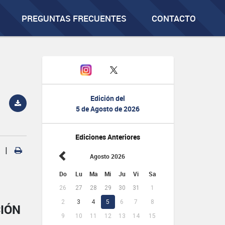
PREGUNTAS FRECUENTES
CONTACTO
Edición del
5 de Agosto de 2026
Ediciones Anteriores
|
Agosto 2026
Do
Lu
Ma
Mi
Ju
Vi
Sa
26
27
28
29
30
31
1
2
3
4
5
6
7
8
CIÓN
9
10
11
12
13
14
15