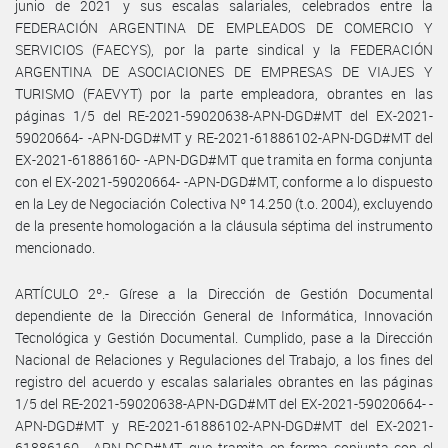
junio de 2021 y sus escalas salariales, celebrados entre la
FEDERACIÓN ARGENTINA DE EMPLEADOS DE COMERCIO Y
SERVICIOS (FAECYS), por la parte sindical y la FEDERACIÓN
ARGENTINA DE ASOCIACIONES DE EMPRESAS DE VIAJES Y
TURISMO (FAEVYT) por la parte empleadora, obrantes en las
páginas 1/5 del RE-2021-59020638-APN-DGD#MT del EX-2021-
59020664- -APN-DGD#MT y RE-2021-61886102-APN-DGD#MT del
EX-2021-61886160- -APN-DGD#MT que tramita en forma conjunta
con el EX-2021-59020664- -APN-DGD#MT, conforme a lo dispuesto
en la Ley de Negociación Colectiva Nº 14.250 (t.o. 2004), excluyendo
de la presente homologación a la cláusula séptima del instrumento
mencionado.
ARTÍCULO 2º.- Gírese a la Dirección de Gestión Documental
dependiente de la Dirección General de Informática, Innovación
Tecnológica y Gestión Documental. Cumplido, pase a la Dirección
Nacional de Relaciones y Regulaciones del Trabajo, a los fines del
registro del acuerdo y escalas salariales obrantes en las páginas
1/5 del RE-2021-59020638-APN-DGD#MT del EX-2021-59020664- -
APN-DGD#MT y RE-2021-61886102-APN-DGD#MT del EX-2021-
61886160- -APN-DGD#MT, que tramita en forma conjunta con el