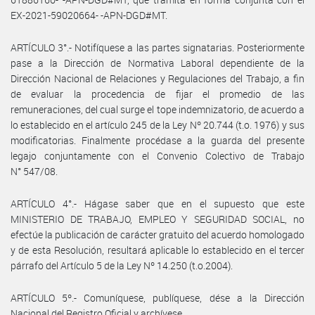
EX-2021-59020664- -APN-DGD#MT.
ARTÍCULO 3°.- Notifíquese a las partes signatarias. Posteriormente
pase a la Dirección de Normativa Laboral dependiente de la
Dirección Nacional de Relaciones y Regulaciones del Trabajo, a fin
de evaluar la procedencia de fijar el promedio de las
remuneraciones, del cual surge el tope indemnizatorio, de acuerdo a
lo establecido en el artículo 245 de la Ley Nº 20.744 (t.o. 1976) y sus
modificatorias. Finalmente procédase a la guarda del presente
legajo conjuntamente con el Convenio Colectivo de Trabajo
N° 547/08.
ARTÍCULO 4°.- Hágase saber que en el supuesto que este
MINISTERIO DE TRABAJO, EMPLEO Y SEGURIDAD SOCIAL, no
efectúe la publicación de carácter gratuito del acuerdo homologado
y de esta Resolución, resultará aplicable lo establecido en el tercer
párrafo del Artículo 5 de la Ley Nº 14.250 (t.o.2004).
ARTÍCULO 5º.- Comuníquese, publíquese, dése a la Dirección
Nacional del Registro Oficial y archívese.