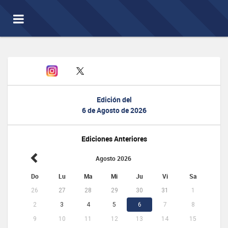
Toggle
navigation
Edición del
6 de Agosto de 2026
Ediciones Anteriores
Agosto 2026
Do
Lu
Ma
Mi
Ju
Vi
Sa
26
27
28
29
30
31
1
2
3
4
5
6
7
8
9
10
11
12
13
14
15