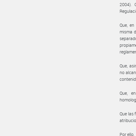
2004). 
Regulaci
Que, en 
misma de
separad
propiam
reglamen
Que, asi
no alcan
contenid
Que, en
homolog
Que las 
atribuc
Por ello,