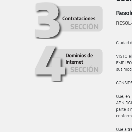
Resol
RESOL
Ciudad 
VISTO e
EMPLEO Y
sus modif
CONSID
Que, en
APN-DGD
parte s
conforme
Que a tr