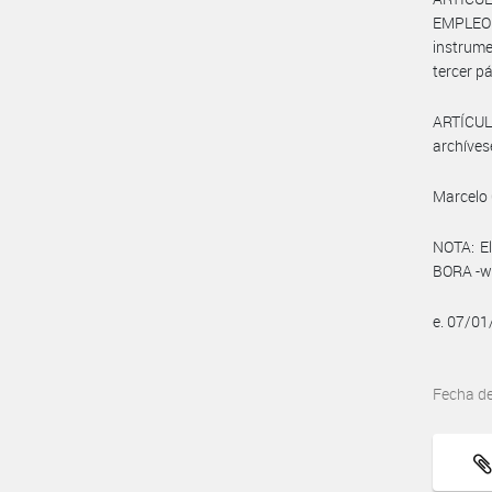
EMPLEO 
instrume
tercer pá
ARTÍCULO
archíves
Marcelo 
NOTA: El
BORA -ww
e. 07/0
Fecha d