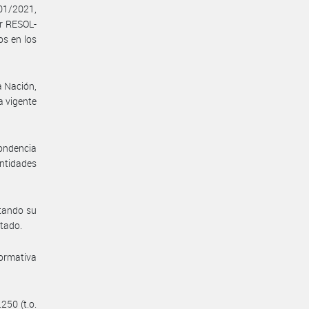
/01/2021,
r RESOL-
s en los
a Nación,
a vigente
pondencia
entidades
itando su
stado.
normativa
250 (t.o.