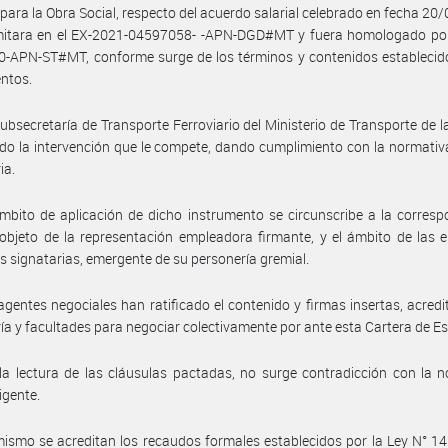
 para la Obra Social, respecto del acuerdo salarial celebrado en fecha 20
mitara en el EX-2021-04597058- -APN-DGD#MT y fuera homologado po
-APN-ST#MT, conforme surge de los términos y contenidos establecido
ntos.
Subsecretaría de Transporte Ferroviario del Ministerio de Transporte de l
o la intervención que le compete, dando cumplimiento con la normativ
ia.
mbito de aplicación de dicho instrumento se circunscribe a la corres
 objeto de la representación empleadora firmante, y el ámbito de las 
es signatarias, emergente de su personería gremial.
agentes negociales han ratificado el contenido y firmas insertas, acred
ía y facultades para negociar colectivamente por ante esta Cartera de E
la lectura de las cláusulas pactadas, no surge contradicción con la 
igente.
ismo se acreditan los recaudos formales establecidos por la Ley N° 14.