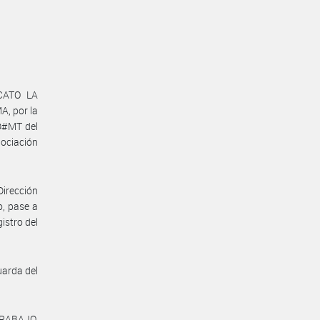
ICATO LA
, por la
D#MT del
ociación
Dirección
o, pase a
istro del
uarda del
TRABAJO,