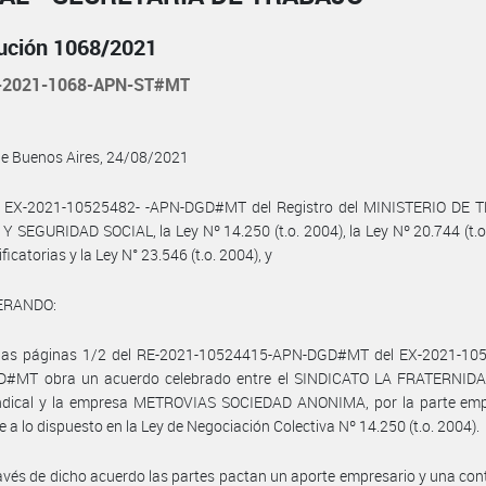
ución 1068/2021
-2021-1068-APN-ST#MT
de Buenos Aires, 24/08/2021
l EX-2021-10525482- -APN-DGD#MT del Registro del MINISTERIO DE 
 SEGURIDAD SOCIAL, la Ley Nº 14.250 (t.o. 2004), la Ley Nº 20.744 (t.o
icatorias y la Ley N° 23.546 (t.o. 2004), y
ERANDO:
 las páginas 1/2 del RE-2021-10524415-APN-DGD#MT del EX-2021-105
#MT obra un acuerdo celebrado entre el SINDICATO LA FRATERNIDAD
indical y la empresa METROVIAS SOCIEDAD ANONIMA, por la parte emp
 a lo dispuesto en la Ley de Negociación Colectiva Nº 14.250 (t.o. 2004).
avés de dicho acuerdo las partes pactan un aporte empresario y una con