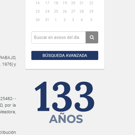
16
17
18
19
20
21
22
23
24
25
26
27
28
29
30
31
1
2
3
4
5
BÚSQUEDA AVANZADA
TRABAJO,
. 1976) y
25482- -
, por la
leadora,
tribución