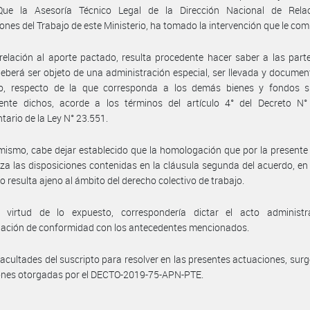
Que la Asesoría Técnico Legal de la Dirección Nacional de Rela
ones del Trabajo de este Ministerio, ha tomado la intervención que le com
relación al aporte pactado, resulta procedente hacer saber a las part
berá ser objeto de una administración especial, ser llevada y docume
o, respecto de la que corresponda a los demás bienes y fondos si
ente dichos, acorde a los términos del artículo 4° del Decreto N°
tario de la Ley N° 23.551.
mismo, cabe dejar establecido que la homologación que por la presente 
za las disposiciones contenidas en la cláusula segunda del acuerdo, en
o resulta ajeno al ámbito del derecho colectivo de trabajo.
 virtud de lo expuesto, correspondería dictar el acto administr
ación de conformidad con los antecedentes mencionados.
facultades del suscripto para resolver en las presentes actuaciones, surg
iones otorgadas por el DECTO-2019-75-APN-PTE.