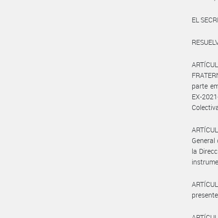
EL SECR
RESUELV
ARTÍCUL
FRATERN
parte e
EX-2021
Colectiva
ARTÍCULO
General 
la Direc
instrume
ARTÍCULO
presente
ARTÍCUL