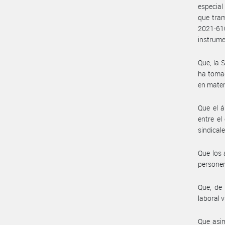
especial
que tra
2021-610
instrume
Que, la 
ha tomad
en mater
Que el á
entre el
sindical
Que los 
personer
Que, de 
laboral v
Que asim