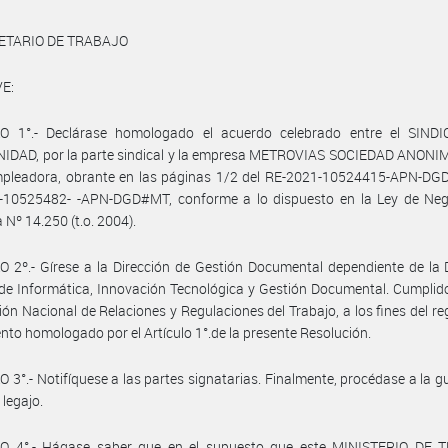
ETARIO DE TRABAJO
E:
O 1°.- Declárase homologado el acuerdo celebrado entre el SIND
IDAD, por la parte sindical y la empresa METROVIAS SOCIEDAD ANONIMA
mpleadora, obrante en las páginas 1/2 del RE-2021-10524415-APN-DG
-10525482- -APN-DGD#MT, conforme a lo dispuesto en la Ley de Neg
 Nº 14.250 (t.o. 2004).
 2º.- Gírese a la Dirección de Gestión Documental dependiente de la 
de Informática, Innovación Tecnológica y Gestión Documental. Cumplid
ción Nacional de Relaciones y Regulaciones del Trabajo, a los fines del reg
nto homologado por el Artículo 1°.de la presente Resolución.
 3°.- Notifíquese a las partes signatarias. Finalmente, procédase a la g
 legajo.
O 4°.- Hágase saber que en el supuesto que este MINISTERIO DE 