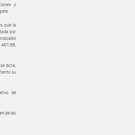
ciones y
pete.
es que la
ntada por
ndicales
 467/88,
se dicta,
 tanto su
ativo de
en de las