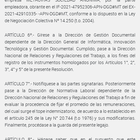
empleadora, obrante en el IF-2021-47952306-APN-DGD#MT del EX-
2021-42910335- -APN-DGD#MT, conforme a lo dispuesto en la Ley
de Negociación Colectiva Nº 14.250 (t.o. 2004).
ARTÍCULO 6º.- Gírese a la Dirección de Gestión Documental
dependiente de la Dirección General de Informática, Innovación
Tecnológica y Gestión Documental. Cumplido, pase a la Dirección
Nacional de Relaciones y Regulaciones del Trabajo, a los fines del
registro de los instrumentos homologados por los Artículos 1°, 2°,
3°, 4° y 5° de la presente Resolución.
ARTÍCULO 7°.- Notifíquese a las partes signatarias. Posteriormente
pase a la Dirección de Normativa Laboral dependiente de la
Dirección Nacional de Relaciones y Regulaciones del Trabajo a fin de
evaluar la procedencia de fijar el promedio de las remuneraciones,
del cual surge el tope indemnizatorio, de acuerdo a lo establecido en
el artículo 245 de la Ley N° 20.744 (t.o 1976) y sus modificatorias.
Finalmente, procédase a la guarda del presente legajo.
ARTÍCULO 8°.- Hágase saber que en el supuesto que este