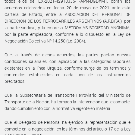
todos ellos del EX-2021-42910335- -APN-DGD#MT, obran los
acuerdos celebrados en fecha 20 de mayo de 2021 ante esta
Cartera de Estado, entre la ASOCIACION DEL PERSONAL DE
DIRECCION DE LOS FERROCARRILES ARGENTINOS (A.P.D.F.A.), por
la parte sindical, y la empresa METROVIAS SOCIEDAD ANÓNIMA,
por la parte empleadora, conforme a lo dispuesto en la Ley de
Negociación Colectiva Nº 14.250 (t.o. 2004).
Que, a través de dichos acuerdos, las partes pactan nuevas
condiciones salariales, con aplicación a las categorías laborales
existentes en la línea Urquiza, conforme surge de los términos y
contenidos establecidos en cada uno de los instrumentos
precitados.
Que, la Subsecretaría de Transporte Ferroviario del Ministerio de
Transporte de la Nación, ha tomado la intervención que le compete,
dando cumplimiento con la normativa vigente en materia.
Que, el Delegado de Personal ha ejercido la representación que le
compete en la negociación, en los términos del artículo 17 de la Ley