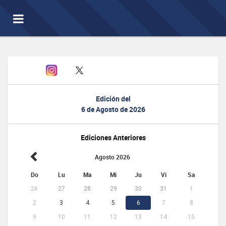
Toggle
navigation
Edición del
6 de Agosto de 2026
Ediciones Anteriores
Agosto 2026
Do
Lu
Ma
Mi
Ju
Vi
Sa
26
27
28
29
30
31
1
2
3
4
5
6
7
8
9
10
11
12
13
14
15