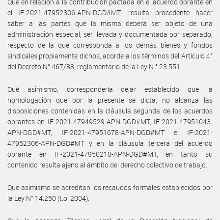
Que en relación a la contribución pactada en el acuerdo obrante en
el IF-2021-47952306-APN-DGD#MT, resulta procedente hacer
saber a las partes que la misma deberá ser objeto de una
administración especial, ser llevada y documentada por separado,
respecto de la que corresponda a los demás bienes y fondos
sindicales propiamente dichos, acorde a los términos del Artículo 4°
del Decreto N° 467/88, reglamentario de la Ley N ° 23.551.
Qué asimismo, correspondería dejar establecido que la
homologación que por la presente se dicta, no alcanza las
disposiciones contenidas en la cláusula segunda de los acuerdos
obrantes en IF-2021-47949529-APN-DGD#MT, IF-2021-47951043-
APN-DGD#MT, IF-2021-47951678-APN-DGD#MT e IF-2021-
47952306-APN-DGD#MT y en la cláusula tercera del acuerdo
obrante en IF-2021-47950210-APN-DGD#MT, en tanto su
contenido resulta ajeno al ámbito del derecho colectivo de trabajo.
Que asimismo se acreditan los recaudos formales establecidos por
la Ley N° 14.250 (t.o. 2004).