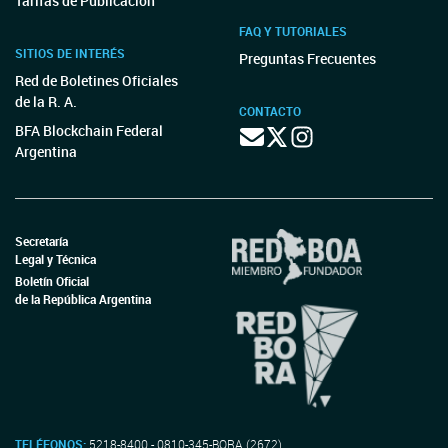
Tarifas de Publicación
FAQ Y TUTORIALES
SITIOS DE INTERÉS
Preguntas Frecuentes
Red de Boletines Oficiales
de la R. A.
CONTACTO
BFA Blockchain Federal
Argentina
Secretaría
Legal y Técnica
Boletín Oficial
de la República Argentina
TELÉFONOS:
5218-8400 - 0810-345-BORA (2672)