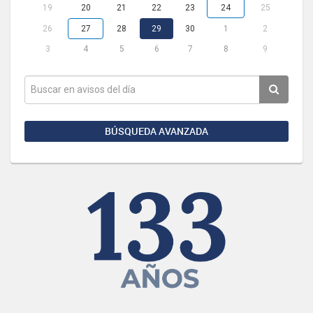
19
20
21
22
23
24
25
26
27
28
29
30
1
2
3
4
5
6
7
8
9
BÚSQUEDA AVANZADA