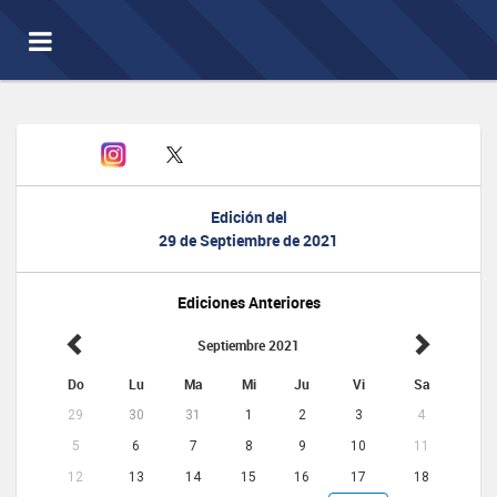
Toggle
navigation
Edición del
29 de Septiembre de 2021
Ediciones Anteriores
Septiembre 2021
Do
Lu
Ma
Mi
Ju
Vi
Sa
29
30
31
1
2
3
4
5
6
7
8
9
10
11
12
13
14
15
16
17
18