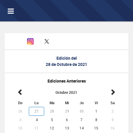
Toggle
navigation
Edición del
28 de Octubre de 2021
Ediciones Anteriores
Octubre 2021
Do
Lu
Ma
Mi
Ju
Vi
Sa
26
27
28
29
30
1
2
3
4
5
6
7
8
9
10
11
12
13
14
15
16