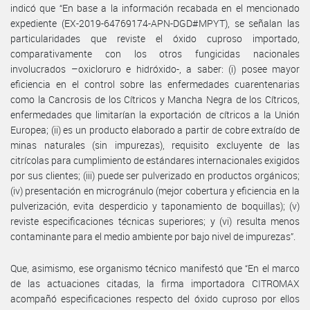
indicó que “En base a la información recabada en el mencionado
expediente (EX-2019-64769174-APN-DGD#MPYT), se señalan las
particularidades que reviste el óxido cuproso importado,
comparativamente con los otros fungicidas nacionales
involucrados –oxicloruro e hidróxido-, a saber: (i) posee mayor
eficiencia en el control sobre las enfermedades cuarentenarias
como la Cancrosis de los Cítricos y Mancha Negra de los Cítricos,
enfermedades que limitarían la exportación de cítricos a la Unión
Europea; (ii) es un producto elaborado a partir de cobre extraído de
minas naturales (sin impurezas), requisito excluyente de las
citrícolas para cumplimiento de estándares internacionales exigidos
por sus clientes; (iii) puede ser pulverizado en productos orgánicos;
(iv) presentación en microgránulo (mejor cobertura y eficiencia en la
pulverización, evita desperdicio y taponamiento de boquillas); (v)
reviste especificaciones técnicas superiores; y (vi) resulta menos
contaminante para el medio ambiente por bajo nivel de impurezas”.
Que, asimismo, ese organismo técnico manifestó que “En el marco
de las actuaciones citadas, la firma importadora CITROMAX
acompañó especificaciones respecto del óxido cuproso por ellos