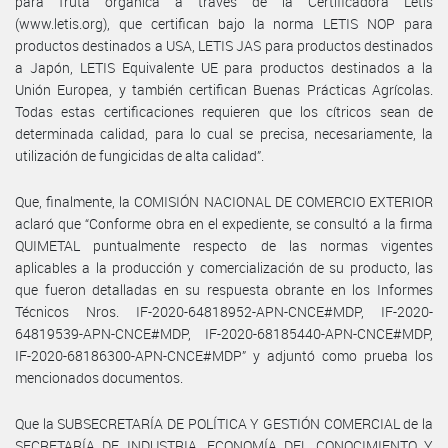
para fruta orgánica a través de la Certificadora Letis
(www.letis.org), que certifican bajo la norma LETIS NOP para
productos destinados a USA, LETIS JAS para productos destinados
a Japón, LETIS Equivalente UE para productos destinados a la
Unión Europea, y también certifican Buenas Prácticas Agrícolas.
Todas estas certificaciones requieren que los cítricos sean de
determinada calidad, para lo cual se precisa, necesariamente, la
utilización de fungicidas de alta calidad”.
Que, finalmente, la COMISIÓN NACIONAL DE COMERCIO EXTERIOR
aclaró que “Conforme obra en el expediente, se consultó a la firma
QUIMETAL puntualmente respecto de las normas vigentes
aplicables a la producción y comercialización de su producto, las
que fueron detalladas en su respuesta obrante en los Informes
Técnicos Nros. IF-2020-64818952-APN-CNCE#MDP, IF-2020-
64819539-APN-CNCE#MDP, IF-2020-68185440-APN-CNCE#MDP,
IF-2020-68186300-APN-CNCE#MDP” y adjuntó como prueba los
mencionados documentos.
Que la SUBSECRETARÍA DE POLÍTICA Y GESTIÓN COMERCIAL de la
SECRETARÍA DE INDUSTRIA, ECONOMÍA DEL CONOCIMIENTO Y