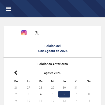
Toggle
navigation
Edición del
6 de Agosto de 2026
Ediciones Anteriores
Agosto 2026
Do
Lu
Ma
Mi
Ju
Vi
Sa
26
27
28
29
30
31
1
2
3
4
5
6
7
8
9
10
11
12
13
14
15