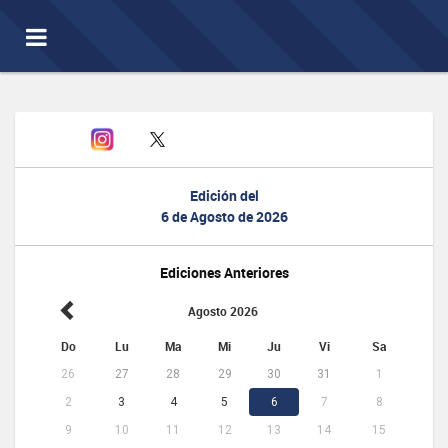
Toggle
navigation
Edición del
6 de Agosto de 2026
Ediciones Anteriores
Agosto 2026
Do
Lu
Ma
Mi
Ju
Vi
Sa
26
27
28
29
30
31
1
2
3
4
5
6
7
8
9
10
11
12
13
14
15