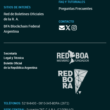
FAQ Y TUTORIALES
SITIOS DE INTERÉS
Preguntas Frecuentes
Red de Boletines Oficiales
de la R. A.
CONTACTO
BFA Blockchain Federal
Argentina
Secretaría
Legal y Técnica
Boletín Oficial
de la República Argentina
TELÉFONOS:
5218-8400 - 0810-345-BORA (2672)
SEDE CENTRAL:
Suipacha 767, C.A.B.A. (C1008AAO)