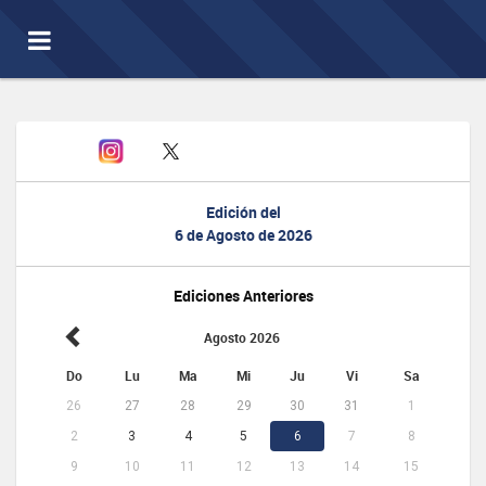
Toggle
navigation
Edición del
6 de Agosto de 2026
Ediciones Anteriores
Agosto 2026
Do
Lu
Ma
Mi
Ju
Vi
Sa
26
27
28
29
30
31
1
2
3
4
5
6
7
8
9
10
11
12
13
14
15