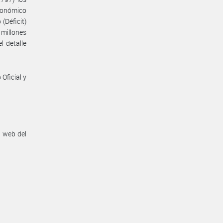
Económico
(Déficit)
 millones
l detalle
Oficial y
n web del