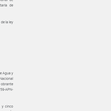
taría de
 de la ley
de Agua y
 Nacional
e obrante
759-APN-
 y cinco