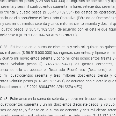
 seiscientos mil pesos ($ 29.865.600.000) los ingresos de operación, y fíja
sesenta y seis mil cuatrocientos cuarenta millones setecientos sesenta 
os treinta y cuatro pesos ($ 66.440.762.534) los gastos de operació
ncia de ello apruébase el Resultado Operativo (Pérdida de Operación)
ta y seis mil quinientos setenta y cinco millones ciento sesenta y dos mil q
y cuatro pesos ($ 36.575.162.534), de acuerdo con el detalle que figu
s del anexo II (IF-2021-83044759-APN-SSP#MEC).
 3º.- Estímanse en la suma de cincuenta y seis mil quinientos quince
tos mil pesos ($ 56.515.600.000) los ingresos corrientes, y fíjanse en l
y cuatro mil novecientos setenta y ocho millones ochocientos treinta y 
ientos veintiún pesos ($ 74.978.835.421) los gastos corrientes
encia de ello apruébase el Resultado Económico (Desahorro) est
ho mil cuatrocientos sesenta y tres millones doscientos treinta y c
entos veintiún pesos ($ 18.463.235.421), de acuerdo con el detalle que 
illas del anexo II (IF-2021-83044759-APN-SSP#MEC).
 4º.- Estímanse en la suma de setenta y nueve mil trescientos cincuen
 cuatrocientos cuarenta y un mil doscientos diecisiete pesos ($ 79.356
rsos de capital, y fíjanse en la suma de ochenta y seis mil ciento sete
 ciento cuarenta mil setecientos noventa y siete pesos ($ 86.172.140