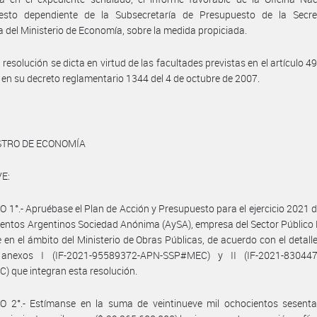
esto dependiente de la Subsecretaría de Presupuesto de la Secre
 del Ministerio de Economía, sobre la medida propiciada.
resolución se dicta en virtud de las facultades previstas en el artículo 49
 en su decreto reglamentario 1344 del 4 de octubre de 2007.
STRO DE ECONOMÍA
E:
 1°.- Apruébase el Plan de Acción y Presupuesto para el ejercicio 2021 
ntos Argentinos Sociedad Anónima (AySA), empresa del Sector Público
 en el ámbito del Ministerio de Obras Públicas, de acuerdo con el detall
anexos I (IF-2021-95589372-APN-SSP#MEC) y II (IF-2021-83044
 que integran esta resolución.
O 2°.- Estímanse en la suma de veintinueve mil ochocientos sesenta