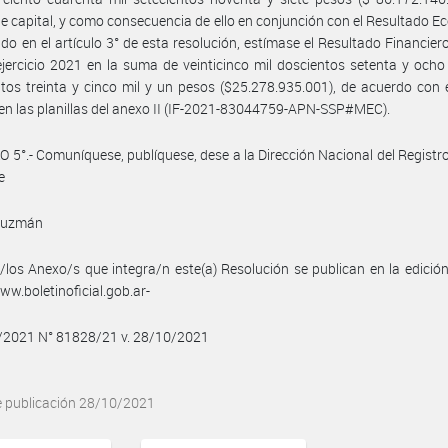
e capital, y como consecuencia de ello en conjunción con el Resultado 
ido en el artículo 3° de esta resolución, estímase el Resultado Financiero 
ejercicio 2021 en la suma de veinticinco mil doscientos setenta y ocho
tos treinta y cinco mil y un pesos ($25.278.935.001), de acuerdo con e
en las planillas del anexo II (IF-2021-83044759-APN-SSP#MEC).
 5°.- Comuníquese, publíquese, dese a la Dirección Nacional del Registro 
e
Guzmán
/los Anexo/s que integra/n este(a) Resolución se publican en la edició
w.boletinoficial.gob.ar-
0/2021 N° 81828/21 v. 28/10/2021
e publicación 28/10/2021