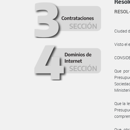
Resol
RESOL
Ciudad 
Visto e
CONSID
Que por 
Presupu
Sociedad
Minister
Que la l
Presupu
comprend
Que obr