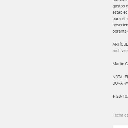
gastos d
establec
para el 
novecien
obrante 
ARTÍCULO
archíves
Martín 
NOTA: El
BORA -ww
e. 28/1
Fecha d