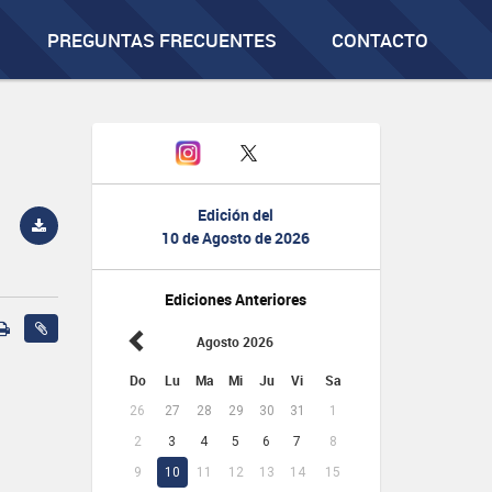
PREGUNTAS FRECUENTES
CONTACTO
Edición del
10 de Agosto de 2026
Ediciones Anteriores
Agosto 2026
Do
Lu
Ma
Mi
Ju
Vi
Sa
26
27
28
29
30
31
1
2
3
4
5
6
7
8
9
10
11
12
13
14
15