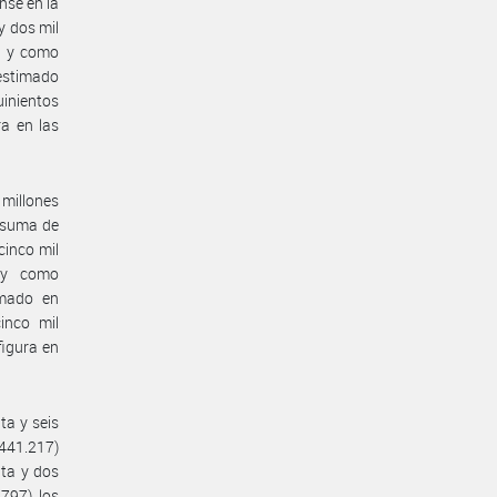
nse en la
y dos mil
n, y como
 estimado
uinientos
ra en las
 millones
a suma de
cinco mil
, y como
imado en
inco mil
figura en
ta y seis
.441.217)
nta y dos
.797) los