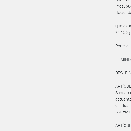
Presupu
Hacienda
Que esta 
24.156 y
Por ello,
EL MINI
RESUELV
ARTÍCULO
Saneamie
actuante
en los 
SSP#MEC)
ARTÍCUL