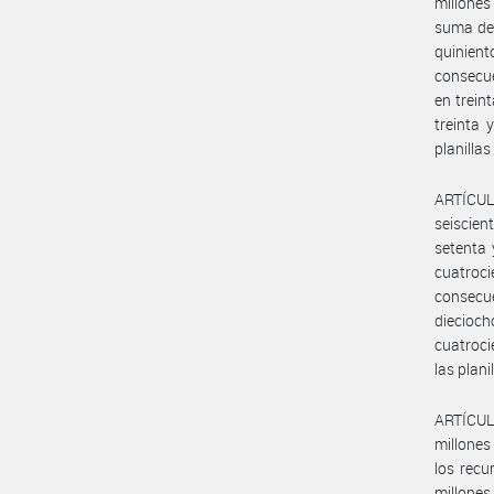
millones
suma de 
quinient
consecue
en trein
treinta 
planilla
ARTÍCULO
seiscien
setenta 
cuatroc
consecu
diecioc
cuatroci
las plan
ARTÍCULO
millones
los recu
millones