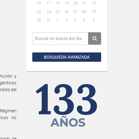
16
17
18
19
20
21
22
23
24
25
26
27
28
29
30
31
1
2
3
4
5
BÚSQUEDA AVANZADA
Acción y
gentinos
mbito del
l Régimen
licos no
ional de