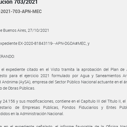
ución 703/2021
-2021-703-APN-MEC
de Buenos Aires, 27/10/2021
l expediente EX-2020-81843119- -APN-DGDA#MEC, y
ERANDO:
el expediente citado en el Visto tramita la aprobación del Plan de 
esto para el ejercicio 2021 formulado por Agua y Saneamientos Ar
 Anónima (AySA), empresa del Sector Público Nacional actuante en el á
io de Obras Públicas.
ey 24.156 y sus modificaciones, contiene en el Capítulo III del Título II, e
estario de Empresas Públicas, Fondos Fiduciarios y Entes Púb
idos en la Administración Nacional.
a en el expediente señalado, el informe favorable de la Oficina Nac