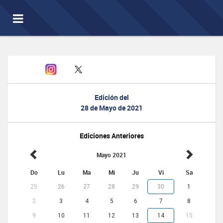
Toggle
navigation
Edición del
28 de Mayo de 2021
Ediciones Anteriores
Mayo 2021
Do
Lu
Ma
Mi
Ju
Vi
Sa
25
26
27
28
29
30
1
2
3
4
5
6
7
8
9
10
11
12
13
14
15